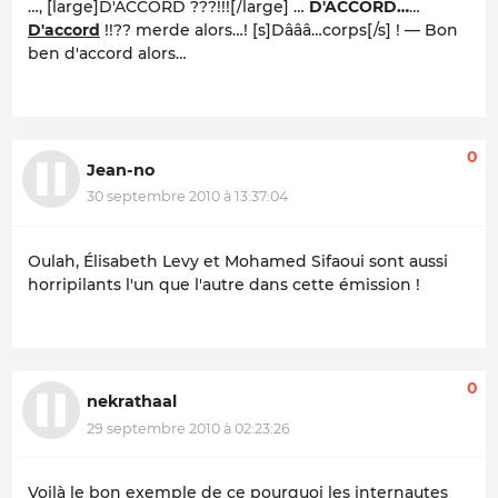
…, [large]D'ACCORD ???!!![/large] …
D'ACCORD…
…
D'accord
!!??
merde alors…!
[s]Dâââ…corps[/s] ! — Bon
ben d'accord alors…
0
Jean-no
30 septembre 2010 à 13:37:04
Oulah, Élisabeth Levy et Mohamed Sifaoui sont aussi
horripilants l'un que l'autre dans cette émission !
0
nekrathaal
29 septembre 2010 à 02:23:26
Voilà le bon exemple de ce pourquoi les internautes