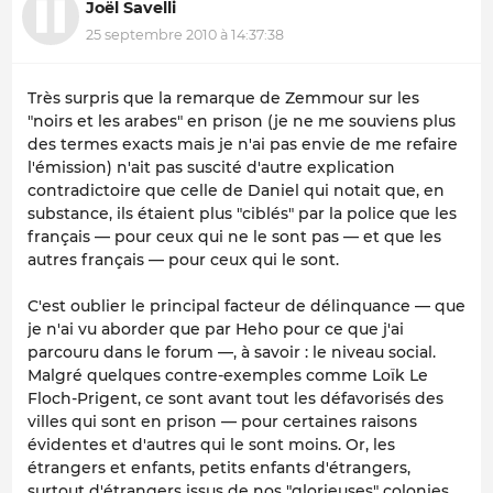
Joël Savelli
25 septembre 2010 à 14:37:38
Très surpris que la remarque de Zemmour sur les
"noirs et les arabes" en prison (je ne me souviens plus
des termes exacts mais je n'ai pas envie de me refaire
l'émission) n'ait pas suscité d'autre explication
contradictoire que celle de Daniel qui notait que, en
substance, ils étaient plus "ciblés" par la police que les
français — pour ceux qui ne le sont pas — et que les
autres français — pour ceux qui le sont.
C'est oublier le principal facteur de délinquance — que
je n'ai vu aborder que par Heho pour ce que j'ai
parcouru dans le forum —, à savoir : le niveau social.
Malgré quelques contre-exemples comme Loïk Le
Floch-Prigent, ce sont avant tout les défavorisés des
villes qui sont en prison — pour certaines raisons
évidentes et d'autres qui le sont moins. Or, les
étrangers et enfants, petits enfants d'étrangers,
surtout d'étrangers issus de nos "glorieuses" colonies,