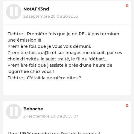
0
NotAFri3nd
28 septembre 2010 à 20:32:55
Fichtre... Première fois que je ne PEUX pas terminer
une émission !!!
Première fois que je vous vois démuni.
Première fois qu'@rrêt sur images me déçoit, par ses
choix d'invités, le sujet traité, le fil du "débat"...
Première fois que j'assiste à près d'une heure de
logorrhée chez vous !
Fichtre... C'était la dernière dites ?
0
Boboche
27 septembre 2010 à 20:59:07
Mme LEVY regarde trop l'œil de la caméra!