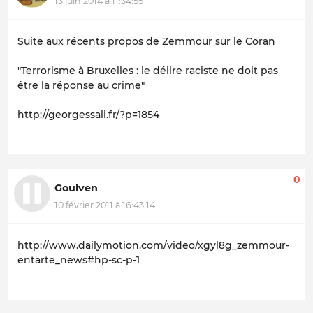
13 juin 2014 à 11:34:55
Suite aux récents propos de Zemmour sur le Coran
"Terrorisme à Bruxelles : le délire raciste ne doit pas
être la réponse au crime"
http://georgessali.fr/?p=1854
0
Goulven
10 février 2011 à 16:43:14
http://www.dailymotion.com/video/xgyl8g_zemmour-
entarte_news#hp-sc-p-1