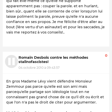
qui fait elle-même ce qu'elle ne supporte
apparemment pas : couper la parole. et en hurlant,
bien sûr.. quant elle se contente de crier lorsqu'on lui
laisse poliment la parole, preuve qu'elle n'a aucune
confiance en ses propos. Je me félicite d'être aller au
bout (1ère vertu d'un asinaute!) et pour les saccades, je
vais me reportez à vos conseils!..
0
Romain Desbois contre les méthodes
stalinofascistes!
04 octobre 2010 à 09:43:57
En gros Madame Lévy vient défendre Monsieur
Zemmour pas parce qu'elle est son ami mais
parcequ'elle partage son idéologie tout en ne
connaissant pas grand chose de ce qu'il dit ou écrit et
que l'on n'a pas le droit de citer pour argumenter.