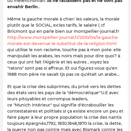
ou melenchonfan:
ils ne racialisent pas et ne vont pas
envahir Berlin
..
Même la gauche morale à chier: les valeurs, la morale
plutôt que le SOCIAL, ex:les tarifs, le salaire ( cf
Bricmont qui en parle bien sur montpellier-journal.fr
http://www.montpellier-journal.fr/2010/04/la-gauche-
morale-est-devenue-le-substitut-de-la-religion.html
qui utilise le non racisme, touche pas à mon pote: elle
manipulait les arabes, les noirs mais pour dire quoi? à
ceux qui ont fait l'Algérie et les autres , voyez les
"ratons" sont pas si affreux. Et oui figurez-vous qu'en
1988 mon père ne savait tjs pas ce qu'était un arabe...
Et que la crise des subprimes, du privé vers les dettes
des états vers les pays de la "démocratique"'U.E avec
leurs pitoyables et corrompus leaders,
ce "Munich intérieur" qui signifie d'écrabouiller les
contestataires et politisés si ça existe encore un peu et
faire payer à leur propre population la crise des nantis
toujours épargnés,1792, 1830,1848,1870 la crise, la dette,
la guerre non pas contre mais avec Bismark contre les