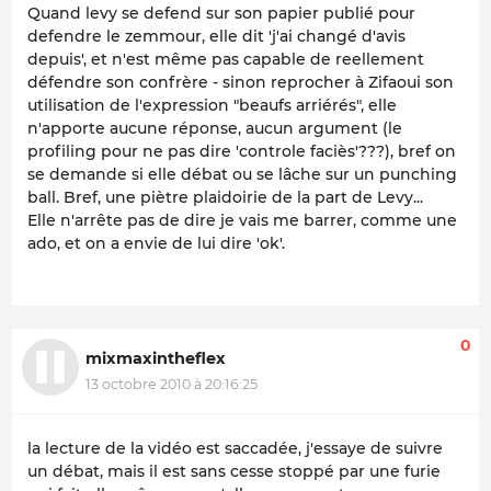
Quand levy se defend sur son papier publié pour
defendre le zemmour, elle dit 'j'ai changé d'avis
depuis', et n'est même pas capable de reellement
défendre son confrère - sinon reprocher à Zifaoui son
utilisation de l'expression "beaufs arriérés", elle
n'apporte aucune réponse, aucun argument (le
profiling pour ne pas dire 'controle faciès'???), bref on
se demande si elle débat ou se lâche sur un punching
ball. Bref, une piètre plaidoirie de la part de Levy...
Elle n'arrête pas de dire je vais me barrer, comme une
ado, et on a envie de lui dire 'ok'.
0
mixmaxintheflex
13 octobre 2010 à 20:16:25
la lecture de la vidéo est saccadée, j'essaye de suivre
un débat, mais il est sans cesse stoppé par une furie