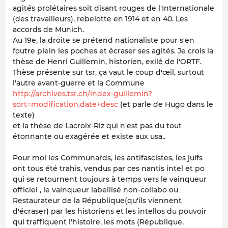
agités prolétaires soit disant rouges de l'Internationale
(des travailleurs), rebelotte en 1914 et en 40. Les
accords de Munich.
Au 19e, la droite se prétend nationaliste pour s'en
foutre plein les poches et écraser ses agités. Je crois la
thèse de Henri Guillemin, historien, exilé de l'ORTF.
Thèse présente sur tsr, ça vaut le coup d'œil, surtout
l'autre avant-guerre et la Commune
http://archives.tsr.ch/index-guillemin?
sort=modification.date+desc
(et parle de Hugo dans le
texte)
et la thèse de Lacroix-Riz qui n'est pas du tout
étonnante ou exagérée et existe aux usa..
Pour moi les Communards, les antifascistes, les juifs
ont tous été trahis, vendus par ces nantis intel et po
qui se retournent toujours à temps vers le vainqueur
officiel , le vainqueur labellisé non-collabo ou
Restaurateur de la République(qu'ils viennent
d'écraser) par les historiens et les intellos du pouvoir
qui traffiquent l'histoire, les mots (République,