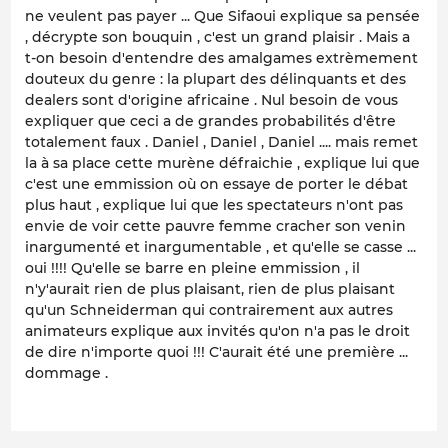
ne veulent pas payer ... Que Sifaoui explique sa pensée
, décrypte son bouquin , c'est un grand plaisir . Mais a
t-on besoin d'entendre des amalgames extrèmement
douteux du genre : la plupart des délinquants et des
dealers sont d'origine africaine . Nul besoin de vous
expliquer que ceci a de grandes probabilités d'être
totalement faux . Daniel , Daniel , Daniel .... mais remet
la à sa place cette murène défraichie , explique lui que
c'est une emmission où on essaye de porter le débat
plus haut , explique lui que les spectateurs n'ont pas
envie de voir cette pauvre femme cracher son venin
inargumenté et inargumentable , et qu'elle se casse ...
oui !!!! Qu'elle se barre en pleine emmission , il
n'y'aurait rien de plus plaisant, rien de plus plaisant
qu'un Schneiderman qui contrairement aux autres
animateurs explique aux invités qu'on n'a pas le droit
de dire n'importe quoi !!! C'aurait été une première ...
dommage .