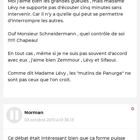
Moi j'aime bien les grandes gueules , mais madame
Lévy ne supporte pas d'écouter cinq minutes sans
intervenir. Car il n'y a qu'elle qui peut se permettre
d'interrompre les autres.
Ouf Monsieur Schneidermann , quel contrôle de soi
!!!!!! Chapeau!
En tout cas , même si je ne suis pas souvent d'accord
avec eux , j'aime bien Zemmour , Lévy et Sifaoui.
Comme dit Madame Lévy , les "mutins de Panurge" ne
sont pas ceux que l'on croit.
0
Norman
03 octobre 2010 à 01:36:13
Ce débat était intéressant bien que ça forme puisse