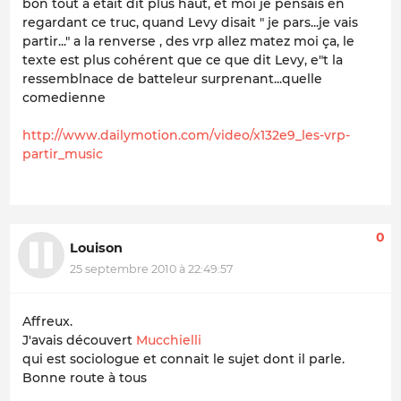
bon tout a était dit plus haut, et moi je pensais en
regardant ce truc, quand Levy disait " je pars...je vais
partir..." a la renverse , des vrp allez matez moi ça, le
texte est plus cohérent que ce que dit Levy, e"t la
ressemblnace de batteleur surprenant...quelle
comedienne
http://www.dailymotion.com/video/x132e9_les-vrp-
partir_music
0
Louison
25 septembre 2010 à 22:49:57
Affreux.
J'avais découvert
Mucchielli
qui est sociologue et connait le sujet dont il parle.
Bonne route à tous