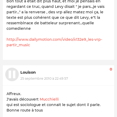
bon tout a était dit plus haut, et moi je pensais en
regardant ce truc, quand Levy disait " je pars...je vais
partir..." a la renverse , des vrp allez matez moi ça, le
texte est plus cohérent que ce que dit Levy, e"t la
ressemblnace de batteleur surprenant...quelle
comedienne
http://www.dailymotion.com/video/x132e9_les-vrp-
partir_music
0
Louison
25 septembre 2010 à 22:49:57
Affreux.
J'avais découvert
Mucchielli
qui est sociologue et connait le sujet dont il parle.
Bonne route à tous