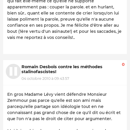
qui fait elle-même ce qu'elle ne supporte
apparemment pas : couper la parole. et en hurlant,
bien sûr.. quant elle se contente de crier lorsqu'on lui
laisse poliment la parole, preuve qu'elle n'a aucune
confiance en ses propos. Je me félicite d'être aller au
bout (1ère vertu d'un asinaute!) et pour les saccades, je
vais me reportez à vos conseils!..
0
Romain Desbois contre les méthodes
stalinofascistes!
04 octobre 2010 à 09:43:57
En gros Madame Lévy vient défendre Monsieur
Zemmour pas parce qu'elle est son ami mais
parcequ'elle partage son idéologie tout en ne
connaissant pas grand chose de ce qu'il dit ou écrit et
que l'on n'a pas le droit de citer pour argumenter.