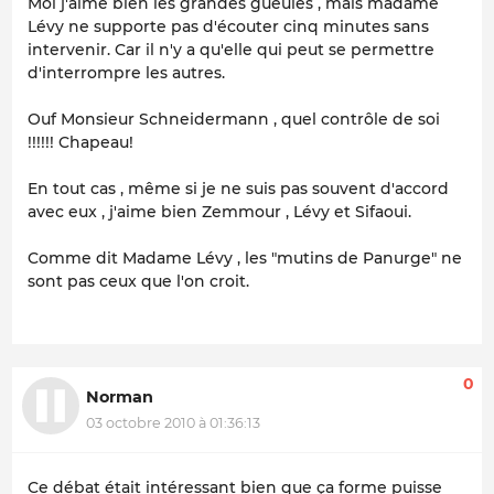
Moi j'aime bien les grandes gueules , mais madame
Lévy ne supporte pas d'écouter cinq minutes sans
intervenir. Car il n'y a qu'elle qui peut se permettre
d'interrompre les autres.
Ouf Monsieur Schneidermann , quel contrôle de soi
!!!!!! Chapeau!
En tout cas , même si je ne suis pas souvent d'accord
avec eux , j'aime bien Zemmour , Lévy et Sifaoui.
Comme dit Madame Lévy , les "mutins de Panurge" ne
sont pas ceux que l'on croit.
0
Norman
03 octobre 2010 à 01:36:13
Ce débat était intéressant bien que ça forme puisse