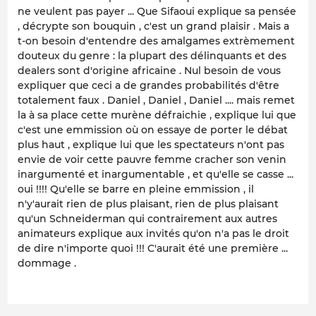
ne veulent pas payer ... Que Sifaoui explique sa pensée
, décrypte son bouquin , c'est un grand plaisir . Mais a
t-on besoin d'entendre des amalgames extrèmement
douteux du genre : la plupart des délinquants et des
dealers sont d'origine africaine . Nul besoin de vous
expliquer que ceci a de grandes probabilités d'être
totalement faux . Daniel , Daniel , Daniel .... mais remet
la à sa place cette murène défraichie , explique lui que
c'est une emmission où on essaye de porter le débat
plus haut , explique lui que les spectateurs n'ont pas
envie de voir cette pauvre femme cracher son venin
inargumenté et inargumentable , et qu'elle se casse ...
oui !!!! Qu'elle se barre en pleine emmission , il
n'y'aurait rien de plus plaisant, rien de plus plaisant
qu'un Schneiderman qui contrairement aux autres
animateurs explique aux invités qu'on n'a pas le droit
de dire n'importe quoi !!! C'aurait été une première ...
dommage .