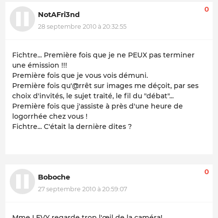
0
NotAFri3nd
28 septembre 2010 à 20:32:55
Fichtre... Première fois que je ne PEUX pas terminer
une émission !!!
Première fois que je vous vois démuni.
Première fois qu'@rrêt sur images me déçoit, par ses
choix d'invités, le sujet traité, le fil du "débat"...
Première fois que j'assiste à près d'une heure de
logorrhée chez vous !
Fichtre... C'était la dernière dites ?
0
Boboche
27 septembre 2010 à 20:59:07
Mme LEVY regarde trop l'œil de la caméra!