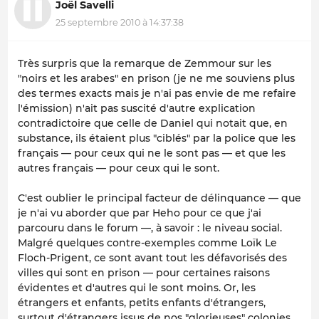
Joël Savelli
25 septembre 2010 à 14:37:38
Très surpris que la remarque de Zemmour sur les
"noirs et les arabes" en prison (je ne me souviens plus
des termes exacts mais je n'ai pas envie de me refaire
l'émission) n'ait pas suscité d'autre explication
contradictoire que celle de Daniel qui notait que, en
substance, ils étaient plus "ciblés" par la police que les
français — pour ceux qui ne le sont pas — et que les
autres français — pour ceux qui le sont.
C'est oublier le principal facteur de délinquance — que
je n'ai vu aborder que par Heho pour ce que j'ai
parcouru dans le forum —, à savoir : le niveau social.
Malgré quelques contre-exemples comme Loïk Le
Floch-Prigent, ce sont avant tout les défavorisés des
villes qui sont en prison — pour certaines raisons
évidentes et d'autres qui le sont moins. Or, les
étrangers et enfants, petits enfants d'étrangers,
surtout d'étrangers issus de nos "glorieuses" colonies,