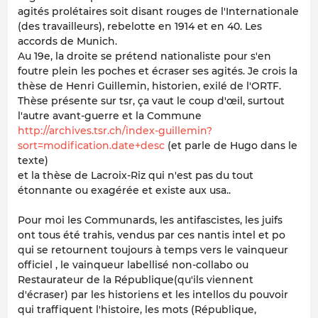
agités prolétaires soit disant rouges de l'Internationale
(des travailleurs), rebelotte en 1914 et en 40. Les
accords de Munich.
Au 19e, la droite se prétend nationaliste pour s'en
foutre plein les poches et écraser ses agités. Je crois la
thèse de Henri Guillemin, historien, exilé de l'ORTF.
Thèse présente sur tsr, ça vaut le coup d'œil, surtout
l'autre avant-guerre et la Commune
http://archives.tsr.ch/index-guillemin?
sort=modification.date+desc
(et parle de Hugo dans le
texte)
et la thèse de Lacroix-Riz qui n'est pas du tout
étonnante ou exagérée et existe aux usa..
Pour moi les Communards, les antifascistes, les juifs
ont tous été trahis, vendus par ces nantis intel et po
qui se retournent toujours à temps vers le vainqueur
officiel , le vainqueur labellisé non-collabo ou
Restaurateur de la République(qu'ils viennent
d'écraser) par les historiens et les intellos du pouvoir
qui traffiquent l'histoire, les mots (République,