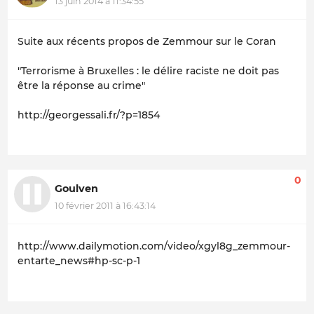
13 juin 2014 à 11:34:55
Suite aux récents propos de Zemmour sur le Coran
"Terrorisme à Bruxelles : le délire raciste ne doit pas
être la réponse au crime"
http://georgessali.fr/?p=1854
0
Goulven
10 février 2011 à 16:43:14
http://www.dailymotion.com/video/xgyl8g_zemmour-
entarte_news#hp-sc-p-1