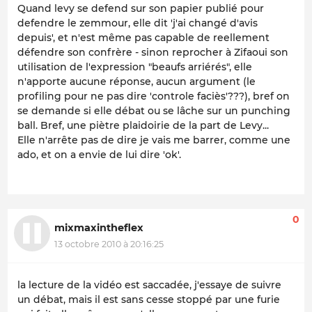
Quand levy se defend sur son papier publié pour
defendre le zemmour, elle dit 'j'ai changé d'avis
depuis', et n'est même pas capable de reellement
défendre son confrère - sinon reprocher à Zifaoui son
utilisation de l'expression "beaufs arriérés", elle
n'apporte aucune réponse, aucun argument (le
profiling pour ne pas dire 'controle faciès'???), bref on
se demande si elle débat ou se lâche sur un punching
ball. Bref, une piètre plaidoirie de la part de Levy...
Elle n'arrête pas de dire je vais me barrer, comme une
ado, et on a envie de lui dire 'ok'.
0
mixmaxintheflex
13 octobre 2010 à 20:16:25
la lecture de la vidéo est saccadée, j'essaye de suivre
un débat, mais il est sans cesse stoppé par une furie