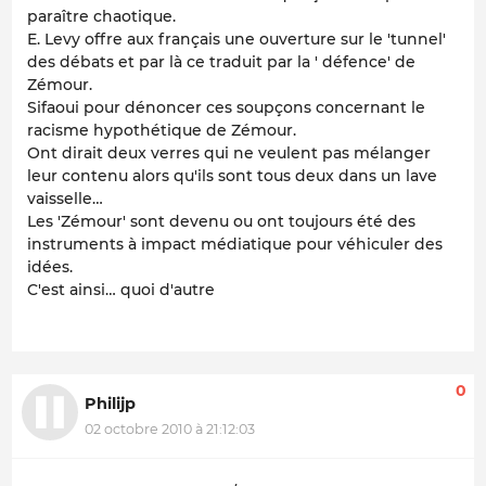
paraître chaotique.
E. Levy offre aux français une ouverture sur le 'tunnel'
des débats et par là ce traduit par la ' défence' de
Zémour.
Sifaoui pour dénoncer ces soupçons concernant le
racisme hypothétique de Zémour.
Ont dirait deux verres qui ne veulent pas mélanger
leur contenu alors qu'ils sont tous deux dans un lave
vaisselle…
Les 'Zémour' sont devenu ou ont toujours été des
instruments à impact médiatique pour véhiculer des
idées.
C'est ainsi… quoi d'autre
0
Philijp
02 octobre 2010 à 21:12:03