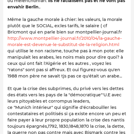
ou melenchonfan:
ils ne racialisent pas et ne vont pas
envahir Berlin
..
Même la gauche morale à chier: les valeurs, la morale
plutôt que le SOCIAL, ex:les tarifs, le salaire ( cf
Bricmont qui en parle bien sur montpellier-journal.fr
http://www.montpellier-journal.fr/2010/04/la-gauche-
morale-est-devenue-le-substitut-de-la-religion.html
qui utilise le non racisme, touche pas à mon pote: elle
manipulait les arabes, les noirs mais pour dire quoi? à
ceux qui ont fait l'Algérie et les autres , voyez les
"ratons" sont pas si affreux. Et oui figurez-vous qu'en
1988 mon père ne savait tjs pas ce qu'était un arabe...
Et que la crise des subprimes, du privé vers les dettes
des états vers les pays de la "démocratique"'U.E avec
leurs pitoyables et corrompus leaders,
ce "Munich intérieur" qui signifie d'écrabouiller les
contestataires et politisés si ça existe encore un peu et
faire payer à leur propre population la crise des nantis
toujours épargnés,1792, 1830,1848,1870 la crise, la dette,
la guerre non pas contre mais avec Bismark contre les