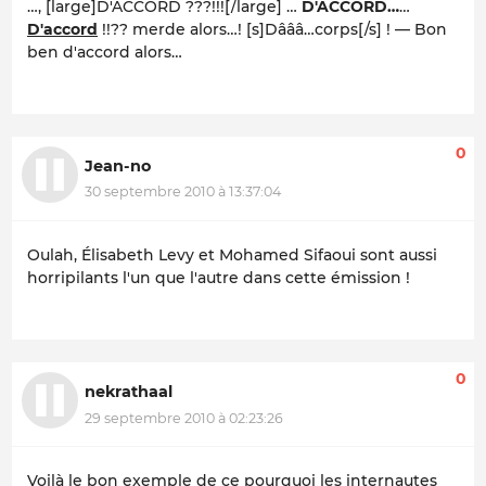
…, [large]D'ACCORD ???!!![/large] …
D'ACCORD…
…
D'accord
!!??
merde alors…!
[s]Dâââ…corps[/s] ! — Bon
ben d'accord alors…
0
Jean-no
30 septembre 2010 à 13:37:04
Oulah, Élisabeth Levy et Mohamed Sifaoui sont aussi
horripilants l'un que l'autre dans cette émission !
0
nekrathaal
29 septembre 2010 à 02:23:26
Voilà le bon exemple de ce pourquoi les internautes