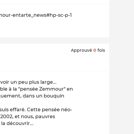
mour-entarte_news#hp-sc-p-1
Approuvé
0
fois
oir un peu plus large...
mble à la "pensée Zemmour" en
quement, dans un bouquin
je suis effaré. Cette pensée néo-
2002, et nous, pauvres
a découvrir...