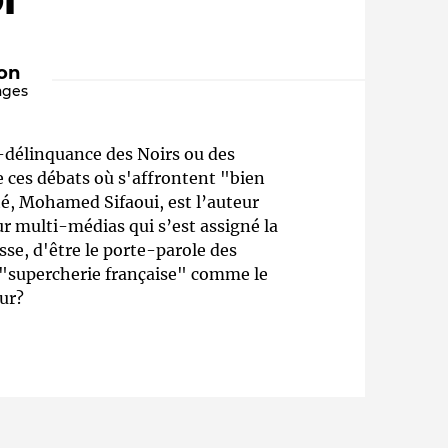
I"
ion
ages
r-délinquance des Noirs ou des
 ces débats où s'affrontent "bien
é, Mohamed Sifaoui, est l’auteur
 multi-médias qui s’est assigné la
Qui sommes-nous ?
esse, d'être le porte-parole des
 "supercherie française" comme le
ur?