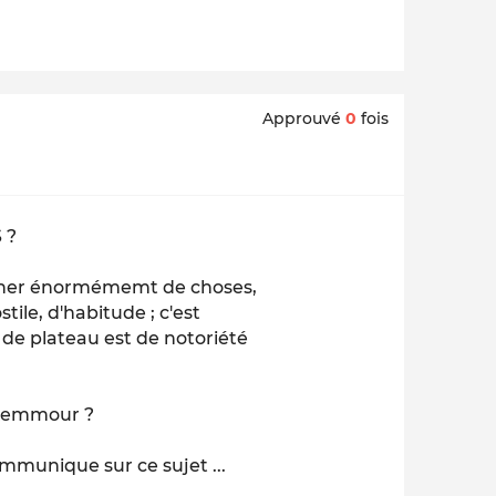
Approuvé
0
fois
 ?
rocher énormémemt de choses,
ile, d'habitude ; c'est
de plateau est de notoriété
. Zemmour ?
ommunique sur ce sujet ...