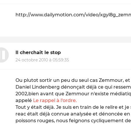
http://www.dailymotion.com/video/xgyl8g_zem
Il cherchait le stop
24 octobre 2010 à 05:59:35
Ou plutot sortir un peu du seul cas Zemmour, et v
Daniel Lindenberg dénonçait déjà ce qui resse
2002,bien avant que Zemmour n'existe médiati
appelé
Le rappel à l'ordre.
Tout y était déjà. Je suis en train de le relire et 
reac était déjà connue analysée et dénoncée en 
poissons rouges, nous feignons cycliquement de l