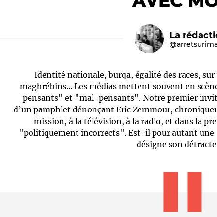
AVEC MO
La rédact
@arretsurim
Identité nationale, burqa, égalité des races, su
maghrébins... Les médias mettent souvent en scène
pensants" et "mal-pensants". Notre premier invit
d’un pamphlet dénonçant Eric Zemmour, chroniqueur
Le médiateur
L'équipe
mission, à la télévision, à la radio, et dans la pr
"politiquement incorrects". Est-il pour autant une
désigne son détracte