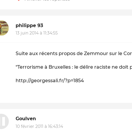
philippe 93
13 juin 2014 à 11:34:55
Suite aux récents propos de Zemmour sur le Co
"Terrorisme à Bruxelles : le délire raciste ne doit
http://georgessali.fr/?p=1854
Goulven
10 février 2011 à 16:43:14