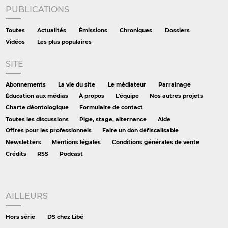
PUBLICATIONS
Toutes
Actualités
Émissions
Chroniques
Dossiers
Vidéos
Les plus populaires
SITE
Abonnements
La vie du site
Le médiateur
Parrainage
Éducation aux médias
À propos
L'équipe
Nos autres projets
Charte déontologique
Formulaire de contact
Toutes les discussions
Pige, stage, alternance
Aide
Offres pour les professionnels
Faire un don défiscalisable
Newsletters
Mentions légales
Conditions générales de vente
Crédits
RSS
Podcast
AILLEURS
Hors série
DS chez Libé