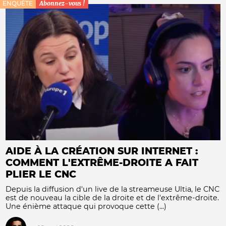
ENQUÊTE
Abonnez-vous !
AIDE À LA CRÉATION SUR INTERNET :
COMMENT L'EXTRÊME-DROITE A FAIT
PLIER LE CNC
Depuis la diffusion d'un live de la streameuse Ultia, le CNC
est de nouveau la cible de la droite et de l'extrême-droite.
Une énième attaque qui provoque cette (...)