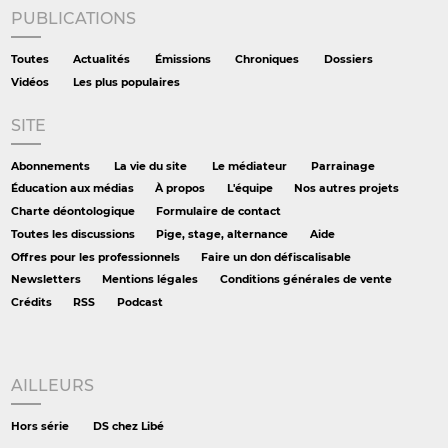
PUBLICATIONS
Toutes
Actualités
Émissions
Chroniques
Dossiers
Vidéos
Les plus populaires
SITE
Abonnements
La vie du site
Le médiateur
Parrainage
Éducation aux médias
À propos
L'équipe
Nos autres projets
Charte déontologique
Formulaire de contact
Toutes les discussions
Pige, stage, alternance
Aide
Offres pour les professionnels
Faire un don défiscalisable
Newsletters
Mentions légales
Conditions générales de vente
Crédits
RSS
Podcast
AILLEURS
Hors série
DS chez Libé