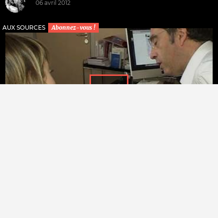
06 avril 2012
AUX SOURCES
Abonnez-vous !
MAJA, @UX SOURCES DE DOMINIQUE
REYNIÉ
Invité récurrent de "C dans l'air" (France 5) le politologue
Dominique Reynié est un de ces propagateurs-analystes,
qui "font" l'air du temps de la conversation(...)