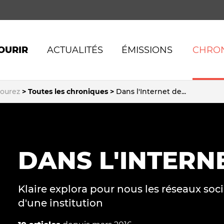
OURIR
ACTUALITÉS
ÉMISSIONS
CHRO
SE CONNECTER AVEC
FACEBOOK
courez
Toutes les chroniques
Dans l'Internet de...
SE CONNECTER AVEC
Fictions
Déontol
 publications
LA PRESSE LIBRE
Coups de com'
Alternat
ossiers
SE CONNECTER AVEC LE
GAR
Scandales à retardement
Nouveau
DANS L'INTERNE
 vidéos
Intox & infaux
(In)visibi
 discussions
Investigations
Complot
 VIE DU SITE
CLIC GAUCHE
Klaire explora pour nous les réseaux soc
Numérique & datas
Publicité
ses
d'une institution