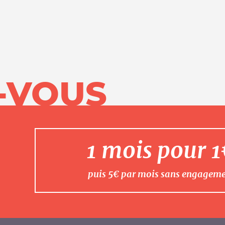
-VOUS
1 mois pour 
puis 5€ par mois sans engagem