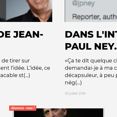
DE JEAN-
DANS L'IN
PAUL NEY..
 de tirer sur
«Ça te dit quelque c
nt l’idée. L’idée, ce
demandai-je à ma co
cable st(...)
décapsuleur, à peu p
nég(...)
03 juillet 2016
Abonnez-vous !