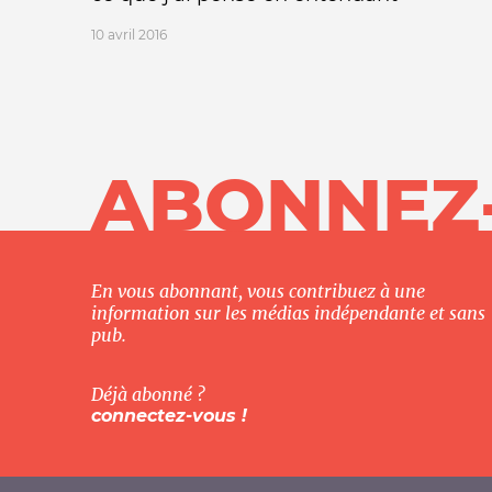
10 avril 2016
ABONNEZ
En vous abonnant, vous contribuez à une
information sur les médias indépendante et sans
pub.
Déjà abonné ?
connectez-vous !