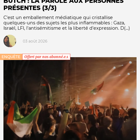
BUTCH : LA PAROLE AUX PERSONNES
PRÉSENTES (3/3)
C'est un emballement médiatique qui cristallise
quelques-uns des sujets les plus inflammables : Gaza,
Israël, LFI, l'antisémitisme et la liberté d'expression. D(...)
03 août 2026
ENQUÊTE
Offert par nos abonné.e.s