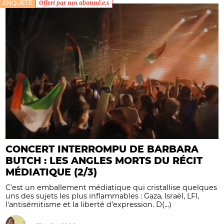
ENQUÊTE
Offert par nos abonné.e.s
CONCERT INTERROMPU DE BARBARA
BUTCH : LES ANGLES MORTS DU RÉCIT
MÉDIATIQUE (2/3)
C'est un emballement médiatique qui cristallise quelques
uns des sujets les plus inflammables : Gaza, Israël, LFI,
l'antisémitisme et la liberté d'expression. D(...)