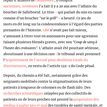
repaît d'affaires de
cannibales
, y compris
anciennes
.
20minutes
l'a fait il y a 20 ans avec l'affaire du
boucher de Salleboeuf. Le titre - qui parlait du mis en cause
comme d'un boucher
"sur le grill"
- a heurté.
Ce jeu de
mots
en dit long sur la condescendance à l'égard des parties
prenantes de l'histoire.
Libé
n'avait pas fait mieux,
s'amusant à titrer tout en assonances pour une agression
faisant plusieurs blessés graves, avec son
"Coup de sang à
l'heure des croissants".
L'affaire avait été pourtant sérieuse,
aboutissant à une décision rare : le tribunal avait prononcé
l'
acquittement de l'accusé pour abolition totale du
discernement
, en vertu de l'article 122-1 du Code pénal.
Depuis, du chemin a été fait, notamment grâce des
soignants mobilisés contre la stigmatisation de leurs
patients à longueur de colonnes ou de flash info. Des
recherches scientifiques
relayées par des collectifs de
patients ou de leurs proches ont prouvé la
propension des
médias à parler peu et mal
des troubles de santé mentale, et