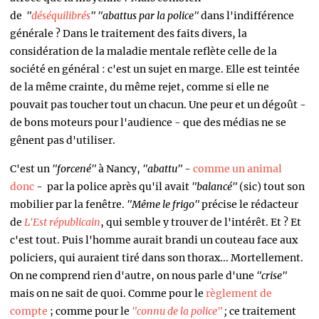
de
"
déséquilibrés
"
"abattus par la police"
dans l'indifférence
générale ?
Dans le traitement des faits divers, la
considération de la maladie mentale reflète celle de la
société en général : c'est un sujet en marge. Elle est teintée
de la même crainte, du même rejet, comme si elle ne
pouvait pas toucher tout un chacun. Une peur et un dégoût -
de bons moteurs pour l'audience - que des médias ne se
gênent pas d'utiliser.
C'est un
"forcené"
à Nancy,
"abattu"
-
comme un animal
donc
- par la police après qu'il avait
"balancé"
(sic) tout son
mobilier par la fenêtre.
"Même le frigo"
précise le rédacteur
de
L'Est républicain
, qui semble y trouver de l'intérêt. Et ? Et
c'est tout. Puis l'homme aurait brandi un couteau face aux
policiers, qui auraient tiré dans son thorax... Mortellement.
On ne comprend rien d'autre, on nous parle d'une
"crise"
mais on ne sait de quoi. Comme pour le
règlement de
compte
;
comme pour le
"connu de la police"
;
ce traitement