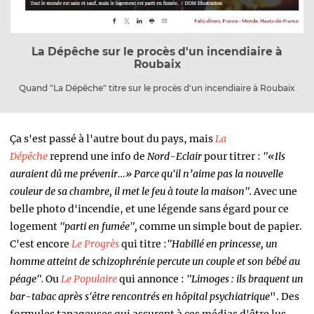
La Dépêche sur le procès d'un incendiaire à
Roubaix
Quand "La Dépêche" titre sur le procès d'un incendiaire à Roubaix
Ça s'est passé à l'autre bout du pays, mais
La
Dépêche
reprend une info de
Nord-Eclair
pour titrer :
"«
Ils
auraient dû me prévenir…» Parce qu'il n’aime pas la nouvelle
couleur de sa chambre, il met le feu à toute la maison".
Avec une
belle photo d'incendie, et une légende sans égard pour ce
logement
"parti en fumée",
comme un simple bout de papier.
C'est encore
Le Progrès
qui titre :
"Habillé en princesse, un
homme atteint de schizophrénie percute un couple et son bébé au
péage".
Ou
Le Populaire
qui annonce :
"Limoges : ils braquent un
bar-tabac après s'être rencontrés en hôpital psychiatrique
". Des
formules tapageuses qui assurent à ces médias d'être lus.