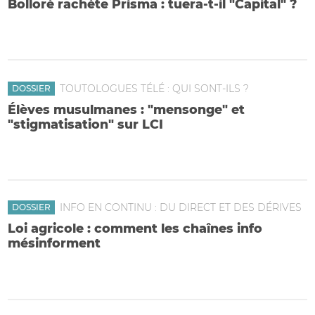
Bolloré rachète Prisma : tuera-t-il "Capital" ?
Ce que vous ne pourrez peut-être plus lire dans le mensuel
économique
TOUTOLOGUES TÉLÉ : QUI SONT-ILS ?
DOSSIER
Élèves musulmanes : "mensonge" et
"stigmatisation" sur LCI
Abnousse Shalmani répand des clichés basés sur rien à
propos des élèves "musulmanes et maghrébines"
INFO EN CONTINU : DU DIRECT ET DES DÉRIVES
DOSSIER
Loi agricole : comment les chaînes info
mésinforment
Peu d'explications avant le vote, avalanche de journalisme
politique autour du vote