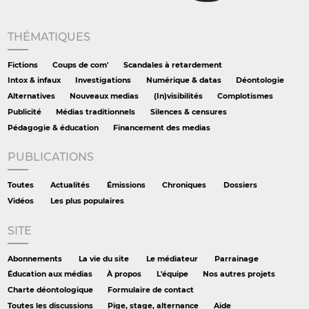
THÉMATIQUES
Fictions
Coups de com'
Scandales à retardement
Intox & infaux
Investigations
Numérique & datas
Déontologie
Alternatives
Nouveaux medias
(In)visibilités
Complotismes
Publicité
Médias traditionnels
Silences & censures
Pédagogie & éducation
Financement des medias
PUBLICATIONS
Toutes
Actualités
Émissions
Chroniques
Dossiers
Vidéos
Les plus populaires
SITE
Abonnements
La vie du site
Le médiateur
Parrainage
Éducation aux médias
À propos
L'équipe
Nos autres projets
Charte déontologique
Formulaire de contact
Toutes les discussions
Pige, stage, alternance
Aide