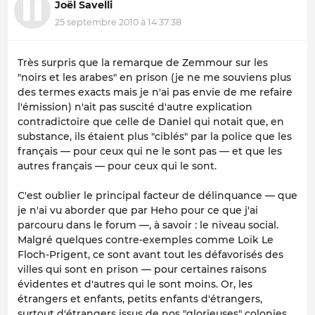
Joël Savelli
25 septembre 2010 à 14:37:38
Très surpris que la remarque de Zemmour sur les
"noirs et les arabes" en prison (je ne me souviens plus
des termes exacts mais je n'ai pas envie de me refaire
l'émission) n'ait pas suscité d'autre explication
contradictoire que celle de Daniel qui notait que, en
substance, ils étaient plus "ciblés" par la police que les
français — pour ceux qui ne le sont pas — et que les
autres français — pour ceux qui le sont.
C'est oublier le principal facteur de délinquance — que
je n'ai vu aborder que par Heho pour ce que j'ai
parcouru dans le forum —, à savoir : le niveau social.
Malgré quelques contre-exemples comme Loïk Le
Floch-Prigent, ce sont avant tout les défavorisés des
villes qui sont en prison — pour certaines raisons
évidentes et d'autres qui le sont moins. Or, les
étrangers et enfants, petits enfants d'étrangers,
surtout d'étrangers issus de nos "glorieuses" colonies,