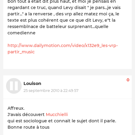
bon tout a était dit plus haut, et moi je pensais en
regardant ce truc, quand Levy disait " je pars...je vais
partir..." a la renverse , des vrp allez matez moi ça, le
texte est plus cohérent que ce que dit Levy, e"t la
ressemblnace de batteleur surprenant...quelle
comedienne
http://www.dailymotion.com/video/x132e9_les-vrp-
partir_music
0
Louison
25 septembre 2010 à 22:49:57
Affreux.
J'avais découvert
Mucchielli
qui est sociologue et connait le sujet dont il parle.
Bonne route à tous