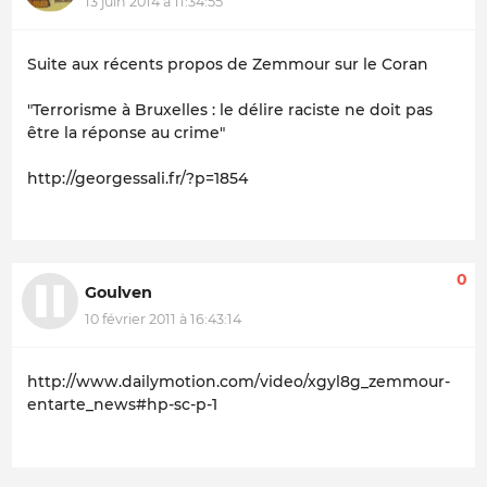
13 juin 2014 à 11:34:55
Suite aux récents propos de Zemmour sur le Coran
"Terrorisme à Bruxelles : le délire raciste ne doit pas
être la réponse au crime"
http://georgessali.fr/?p=1854
0
Goulven
10 février 2011 à 16:43:14
http://www.dailymotion.com/video/xgyl8g_zemmour-
entarte_news#hp-sc-p-1