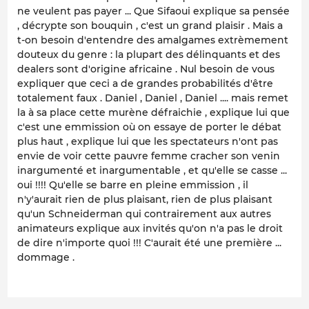
ne veulent pas payer ... Que Sifaoui explique sa pensée
, décrypte son bouquin , c'est un grand plaisir . Mais a
t-on besoin d'entendre des amalgames extrèmement
douteux du genre : la plupart des délinquants et des
dealers sont d'origine africaine . Nul besoin de vous
expliquer que ceci a de grandes probabilités d'être
totalement faux . Daniel , Daniel , Daniel .... mais remet
la à sa place cette murène défraichie , explique lui que
c'est une emmission où on essaye de porter le débat
plus haut , explique lui que les spectateurs n'ont pas
envie de voir cette pauvre femme cracher son venin
inargumenté et inargumentable , et qu'elle se casse ...
oui !!!! Qu'elle se barre en pleine emmission , il
n'y'aurait rien de plus plaisant, rien de plus plaisant
qu'un Schneiderman qui contrairement aux autres
animateurs explique aux invités qu'on n'a pas le droit
de dire n'importe quoi !!! C'aurait été une première ...
dommage .