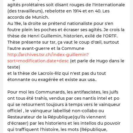
agités prolétaires soit disant rouges de l'Internationale
(des travailleurs), rebelotte en 1914 et en 40. Les
accords de Munich.
Au 19e, la droite se prétend nationaliste pour s'en
foutre plein les poches et écraser ses agités. Je crois la
thèse de Henri Guillemin, historien, exilé de l'ORTF.
Thèse présente sur tsr, ça vaut le coup d'œil, surtout
l'autre avant-guerre et la Commune
http://archives.tsr.ch/index-guillemin?
sort=modification.date+desc
(et parle de Hugo dans le
texte)
et la thèse de Lacroix-Riz qui n'est pas du tout
étonnante ou exagérée et existe aux usa..
Pour moi les Communards, les antifascistes, les juifs
ont tous été trahis, vendus par ces nantis intel et po
qui se retournent toujours à temps vers le vainqueur
officiel , le vainqueur labellisé non-collabo ou
Restaurateur de la République(qu'ils viennent
d'écraser) par les historiens et les intellos du pouvoir
qui traffiquent l'histoire, les mots (République,