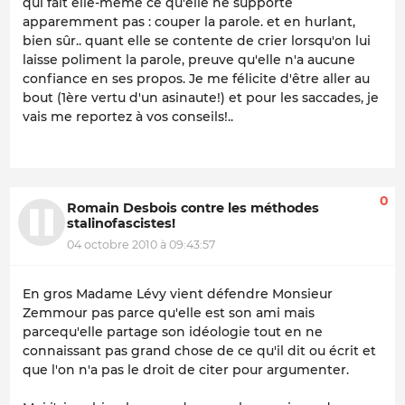
qui fait elle-même ce qu'elle ne supporte
apparemment pas : couper la parole. et en hurlant,
bien sûr.. quant elle se contente de crier lorsqu'on lui
laisse poliment la parole, preuve qu'elle n'a aucune
confiance en ses propos. Je me félicite d'être aller au
bout (1ère vertu d'un asinaute!) et pour les saccades, je
vais me reportez à vos conseils!..
0
Romain Desbois contre les méthodes
stalinofascistes!
04 octobre 2010 à 09:43:57
En gros Madame Lévy vient défendre Monsieur
Zemmour pas parce qu'elle est son ami mais
parcequ'elle partage son idéologie tout en ne
connaissant pas grand chose de ce qu'il dit ou écrit et
que l'on n'a pas le droit de citer pour argumenter.