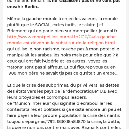
ou melenchonfan:
ils ne racialisent pas et ne vont pas
envahir Berlin
..
Même la gauche morale à chier: les valeurs, la morale
plutôt que le SOCIAL, ex:les tarifs, le salaire ( cf
Bricmont qui en parle bien sur montpellier-journal.fr
http://www.montpellier-journal.fr/2010/04/la-gauche-
morale-est-devenue-le-substitut-de-la-religion.html
qui utilise le non racisme, touche pas à mon pote: elle
manipulait les arabes, les noirs mais pour dire quoi? à
ceux qui ont fait l'Algérie et les autres , voyez les
"ratons" sont pas si affreux. Et oui figurez-vous qu'en
1988 mon père ne savait tjs pas ce qu'était un arabe...
Et que la crise des subprimes, du privé vers les dettes
des états vers les pays de la "démocratique"'U.E avec
leurs pitoyables et corrompus leaders,
ce "Munich intérieur" qui signifie d'écrabouiller les
contestataires et politisés si ça existe encore un peu et
faire payer à leur propre population la crise des nantis
toujours épargnés,1792, 1830,1848,1870 la crise, la dette,
la guerre non pas contre mais avec Bismark contre les