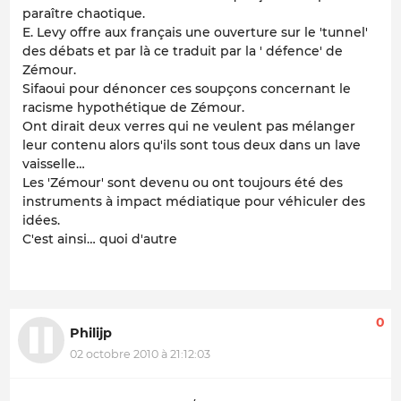
paraître chaotique.
E. Levy offre aux français une ouverture sur le 'tunnel'
des débats et par là ce traduit par la ' défence' de
Zémour.
Sifaoui pour dénoncer ces soupçons concernant le
racisme hypothétique de Zémour.
Ont dirait deux verres qui ne veulent pas mélanger
leur contenu alors qu'ils sont tous deux dans un lave
vaisselle…
Les 'Zémour' sont devenu ou ont toujours été des
instruments à impact médiatique pour véhiculer des
idées.
C'est ainsi… quoi d'autre
0
Philijp
02 octobre 2010 à 21:12:03