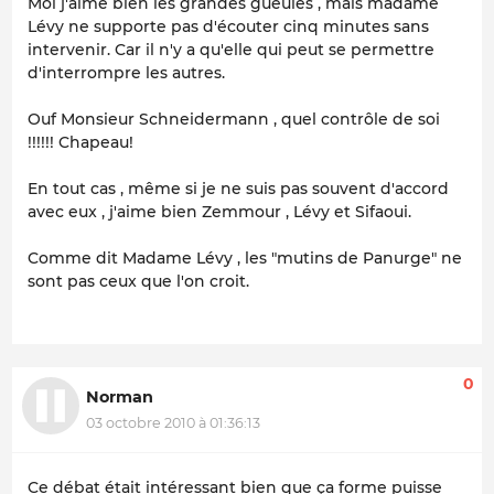
Moi j'aime bien les grandes gueules , mais madame
Lévy ne supporte pas d'écouter cinq minutes sans
intervenir. Car il n'y a qu'elle qui peut se permettre
d'interrompre les autres.
Ouf Monsieur Schneidermann , quel contrôle de soi
!!!!!! Chapeau!
En tout cas , même si je ne suis pas souvent d'accord
avec eux , j'aime bien Zemmour , Lévy et Sifaoui.
Comme dit Madame Lévy , les "mutins de Panurge" ne
sont pas ceux que l'on croit.
0
Norman
03 octobre 2010 à 01:36:13
Ce débat était intéressant bien que ça forme puisse