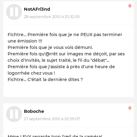
0
NotAFri3nd
28 septembre 2010 à 20:32:55
Fichtre... Première fois que je ne PEUX pas terminer
une émission !!!
Première fois que je vous vois démuni.
Première fois qu'@rrêt sur images me déçoit, par ses
choix d'invités, le sujet traité, le fil du "débat"...
Première fois que j'assiste à près d'une heure de
logorrhée chez vous !
Fichtre... C'était la dernière dites ?
0
Boboche
27 septembre 2010 à 20:59:07
Mme LEVY regarde trop l'œil de la caméra!