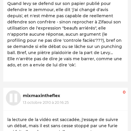
Quand levy se defend sur son papier publié pour
defendre le zemmour, elle dit 'j'ai changé d'avis
depuis', et n'est même pas capable de reellement
défendre son confrère - sinon reprocher à Zifaoui son
utilisation de l'expression "beaufs arriérés", elle
n'apporte aucune réponse, aucun argument (le
profiling pour ne pas dire 'controle faciès'???), bref on
se demande si elle débat ou se lâche sur un punching
ball. Bref, une piètre plaidoirie de la part de Levy...
Elle n'arrête pas de dire je vais me barrer, comme une
ado, et on a envie de lui dire 'ok'.
0
mixmaxintheflex
13 octobre 2010 à 20:16:25
la lecture de la vidéo est saccadée, j'essaye de suivre
un débat, mais il est sans cesse stoppé par une furie