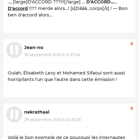
…, [large]D'ACCORD ???!!![/large] …
D'ACCORD…
…
D'accord
!!??
merde alors…!
[s]Dâââ…corps[/s] ! — Bon
ben d'accord alors…
0
Jean-no
30 septembre 2010 à 13:37:04
Oulah, Élisabeth Levy et Mohamed Sifaoui sont aussi
horripilants l'un que l'autre dans cette émission !
0
nekrathaal
29 septembre 2010 à 02:23:26
Voilà le bon exemple de ce pourquoi les internautes