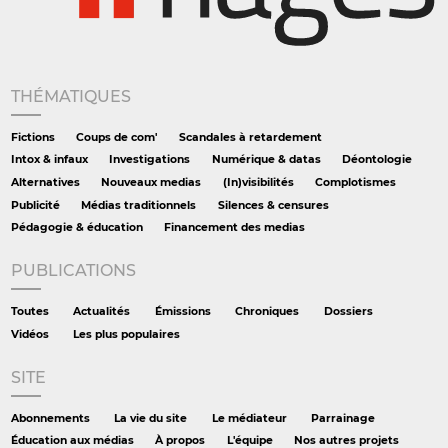
THÉMATIQUES
Fictions
Coups de com'
Scandales à retardement
Intox & infaux
Investigations
Numérique & datas
Déontologie
Alternatives
Nouveaux medias
(In)visibilités
Complotismes
Publicité
Médias traditionnels
Silences & censures
Pédagogie & éducation
Financement des medias
PUBLICATIONS
Toutes
Actualités
Émissions
Chroniques
Dossiers
Vidéos
Les plus populaires
SITE
Abonnements
La vie du site
Le médiateur
Parrainage
Éducation aux médias
À propos
L'équipe
Nos autres projets