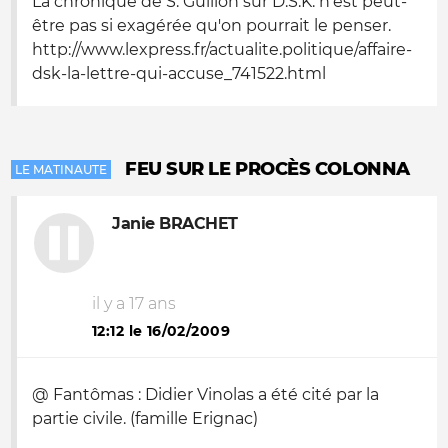
La chronique de S. Guillon sur D.S.K. n'est peut-
être pas si exagérée qu'on pourrait le penser.
http://www.lexpress.fr/actualite.politique/affaire-
dsk-la-lettre-qui-accuse_741522.html
FEU SUR LE PROCÈS COLONNA
LE MATINAUTE
Janie BRACHET
il y a 17 ans
12:12 le 16/02/2009
@ Fantômas : Didier Vinolas a été cité par la
partie civile. (famille Erignac)