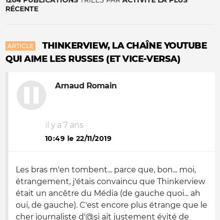
1264 PUBLICATIONS
TRIÉES PAR
ACTIVITÉ LA PLUS
RÉCENTE
THINKERVIEW, LA CHAÎNE YOUTUBE
ARTICLE
QUI AIME LES RUSSES (ET VICE-VERSA)
Arnaud Romain
il y a 7 ans
10:49 le 22/11/2019
Les bras m'en tombent... parce que, bon... moi,
étrangement, j'étais convaincu que Thinkerview
était un ancêtre du Média (de gauche quoi... ah
oui, de gauche). C'est encore plus étrange que le
cher journaliste d'@si ait justement évité de