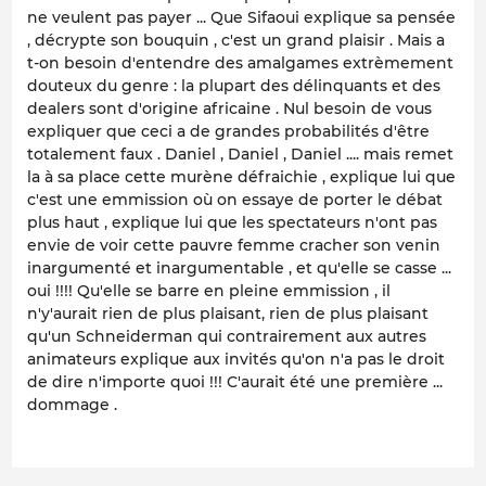
ne veulent pas payer ... Que Sifaoui explique sa pensée
, décrypte son bouquin , c'est un grand plaisir . Mais a
t-on besoin d'entendre des amalgames extrèmement
douteux du genre : la plupart des délinquants et des
dealers sont d'origine africaine . Nul besoin de vous
expliquer que ceci a de grandes probabilités d'être
totalement faux . Daniel , Daniel , Daniel .... mais remet
la à sa place cette murène défraichie , explique lui que
c'est une emmission où on essaye de porter le débat
plus haut , explique lui que les spectateurs n'ont pas
envie de voir cette pauvre femme cracher son venin
inargumenté et inargumentable , et qu'elle se casse ...
oui !!!! Qu'elle se barre en pleine emmission , il
n'y'aurait rien de plus plaisant, rien de plus plaisant
qu'un Schneiderman qui contrairement aux autres
animateurs explique aux invités qu'on n'a pas le droit
de dire n'importe quoi !!! C'aurait été une première ...
dommage .