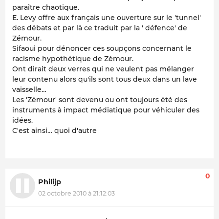
paraître chaotique.
E. Levy offre aux français une ouverture sur le 'tunnel'
des débats et par là ce traduit par la ' défence' de
Zémour.
Sifaoui pour dénoncer ces soupçons concernant le
racisme hypothétique de Zémour.
Ont dirait deux verres qui ne veulent pas mélanger
leur contenu alors qu'ils sont tous deux dans un lave
vaisselle…
Les 'Zémour' sont devenu ou ont toujours été des
instruments à impact médiatique pour véhiculer des
idées.
C'est ainsi… quoi d'autre
0
Philijp
02 octobre 2010 à 21:12:03