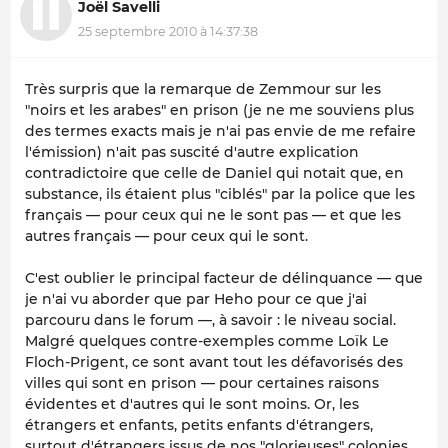
Joël Savelli
25 septembre 2010 à 14:37:38
Très surpris que la remarque de Zemmour sur les
"noirs et les arabes" en prison (je ne me souviens plus
des termes exacts mais je n'ai pas envie de me refaire
l'émission) n'ait pas suscité d'autre explication
contradictoire que celle de Daniel qui notait que, en
substance, ils étaient plus "ciblés" par la police que les
français — pour ceux qui ne le sont pas — et que les
autres français — pour ceux qui le sont.
C'est oublier le principal facteur de délinquance — que
je n'ai vu aborder que par Heho pour ce que j'ai
parcouru dans le forum —, à savoir : le niveau social.
Malgré quelques contre-exemples comme Loïk Le
Floch-Prigent, ce sont avant tout les défavorisés des
villes qui sont en prison — pour certaines raisons
évidentes et d'autres qui le sont moins. Or, les
étrangers et enfants, petits enfants d'étrangers,
surtout d'étrangers issus de nos "glorieuses" colonies,