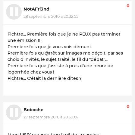
0
NotAFri3nd
28 septembre 2010 à 20:32:55
Fichtre... Première fois que je ne PEUX pas terminer
une émission !!!
Première fois que je vous vois démuni.
Première fois qu'@rrêt sur images me déçoit, par ses
choix d'invités, le sujet traité, le fil du "débat"...
Première fois que j'assiste à près d'une heure de
logorrhée chez vous !
Fichtre... C'était la dernière dites ?
0
Boboche
27 septembre 2010 à 20:59:07
Mme LEVY regarde trop l'œil de la caméra!