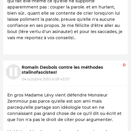
qui fait elle-même ce qu'elle ne supporte
apparemment pas : couper la parole. et en hurlant,
bien sûr.. quant elle se contente de crier lorsqu'on lui
laisse poliment la parole, preuve qu'elle n'a aucune
confiance en ses propos. Je me félicite d'être aller au
bout (1ère vertu d'un asinaute!) et pour les saccades, je
vais me reportez à vos conseils!..
0
Romain Desbois contre les méthodes
stalinofascistes!
04 octobre 2010 à 09:43:57
En gros Madame Lévy vient défendre Monsieur
Zemmour pas parce qu'elle est son ami mais
parcequ'elle partage son idéologie tout en ne
connaissant pas grand chose de ce qu'il dit ou écrit et
que l'on n'a pas le droit de citer pour argumenter.