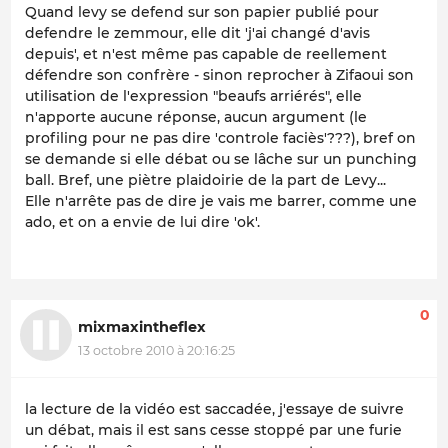
Quand levy se defend sur son papier publié pour
defendre le zemmour, elle dit 'j'ai changé d'avis
depuis', et n'est même pas capable de reellement
défendre son confrère - sinon reprocher à Zifaoui son
utilisation de l'expression "beaufs arriérés", elle
n'apporte aucune réponse, aucun argument (le
profiling pour ne pas dire 'controle faciès'???), bref on
se demande si elle débat ou se lâche sur un punching
ball. Bref, une piètre plaidoirie de la part de Levy...
Elle n'arrête pas de dire je vais me barrer, comme une
ado, et on a envie de lui dire 'ok'.
0
mixmaxintheflex
13 octobre 2010 à 20:16:25
la lecture de la vidéo est saccadée, j'essaye de suivre
un débat, mais il est sans cesse stoppé par une furie