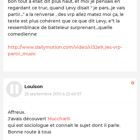
bon tout a était dit plus haut, et moi je pensais en
regardant ce truc, quand Levy disait " je pars...je vais
partir..." a la renverse , des vrp allez matez moi ça, le
texte est plus cohérent que ce que dit Levy, e"t la
ressemblnace de batteleur surprenant...quelle
comedienne
http://www.dailymotion.com/video/x132e9_les-vrp-
partir_music
0
Louison
25 septembre 2010 à 22:49:57
Affreux.
J'avais découvert
Mucchielli
qui est sociologue et connait le sujet dont il parle.
Bonne route à tous