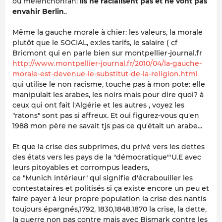
ou melenchonfan:
ils ne racialisent pas et ne vont pas
envahir Berlin
..
Même la gauche morale à chier: les valeurs, la morale
plutôt que le SOCIAL, ex:les tarifs, le salaire ( cf
Bricmont qui en parle bien sur montpellier-journal.fr
http://www.montpellier-journal.fr/2010/04/la-gauche-
morale-est-devenue-le-substitut-de-la-religion.html
qui utilise le non racisme, touche pas à mon pote: elle
manipulait les arabes, les noirs mais pour dire quoi? à
ceux qui ont fait l'Algérie et les autres , voyez les
"ratons" sont pas si affreux. Et oui figurez-vous qu'en
1988 mon père ne savait tjs pas ce qu'était un arabe...
Et que la crise des subprimes, du privé vers les dettes
des états vers les pays de la "démocratique"'U.E avec
leurs pitoyables et corrompus leaders,
ce "Munich intérieur" qui signifie d'écrabouiller les
contestataires et politisés si ça existe encore un peu et
faire payer à leur propre population la crise des nantis
toujours épargnés,1792, 1830,1848,1870 la crise, la dette,
la guerre non pas contre mais avec Bismark contre les