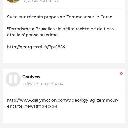
13 juin 2014 à 11:34:55
Suite aux récents propos de Zemmour sur le Coran
"Terrorisme à Bruxelles : le délire raciste ne doit pas
être la réponse au crime"
http://georgessali.fr/?p=1854
0
Goulven
10 février 2011 à 16:43:14
http://www.dailymotion.com/video/xgyl8g_zemmour-
entarte_news#hp-sc-p-1