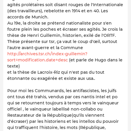
agités prolétaires soit disant rouges de l'Internationale
(des travailleurs), rebelotte en 1914 et en 40. Les
accords de Munich.
Au 19e, la droite se prétend nationaliste pour s'en
foutre plein les poches et écraser ses agités. Je crois la
thèse de Henri Guillemin, historien, exilé de l'ORTF.
Thèse présente sur tsr, ça vaut le coup d'œil, surtout
l'autre avant-guerre et la Commune
http://archives.tsr.ch/index-guillemin?
sort=modification.date+desc
(et parle de Hugo dans le
texte)
et la thèse de Lacroix-Riz qui n'est pas du tout
étonnante ou exagérée et existe aux usa..
Pour moi les Communards, les antifascistes, les juifs
ont tous été trahis, vendus par ces nantis intel et po
qui se retournent toujours à temps vers le vainqueur
officiel , le vainqueur labellisé non-collabo ou
Restaurateur de la République(qu'ils viennent
d'écraser) par les historiens et les intellos du pouvoir
qui traffiquent l'histoire, les mots (République,