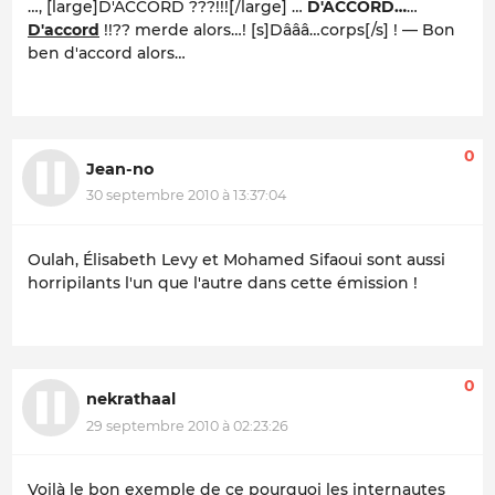
…, [large]D'ACCORD ???!!![/large] …
D'ACCORD…
…
D'accord
!!??
merde alors…!
[s]Dâââ…corps[/s] ! — Bon
ben d'accord alors…
0
Jean-no
30 septembre 2010 à 13:37:04
Oulah, Élisabeth Levy et Mohamed Sifaoui sont aussi
horripilants l'un que l'autre dans cette émission !
0
nekrathaal
29 septembre 2010 à 02:23:26
Voilà le bon exemple de ce pourquoi les internautes