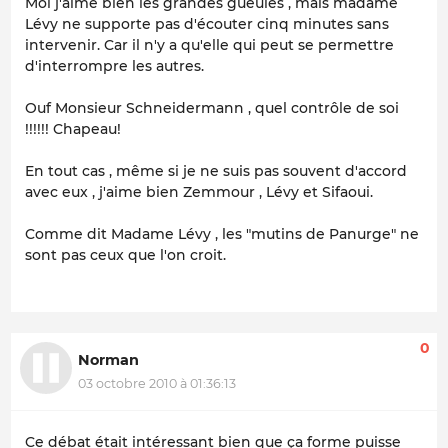
Moi j'aime bien les grandes gueules , mais madame
Lévy ne supporte pas d'écouter cinq minutes sans
intervenir. Car il n'y a qu'elle qui peut se permettre
d'interrompre les autres.
Ouf Monsieur Schneidermann , quel contrôle de soi
!!!!!! Chapeau!
En tout cas , même si je ne suis pas souvent d'accord
avec eux , j'aime bien Zemmour , Lévy et Sifaoui.
Comme dit Madame Lévy , les "mutins de Panurge" ne
sont pas ceux que l'on croit.
0
Norman
03 octobre 2010 à 01:36:13
Ce débat était intéressant bien que ça forme puisse