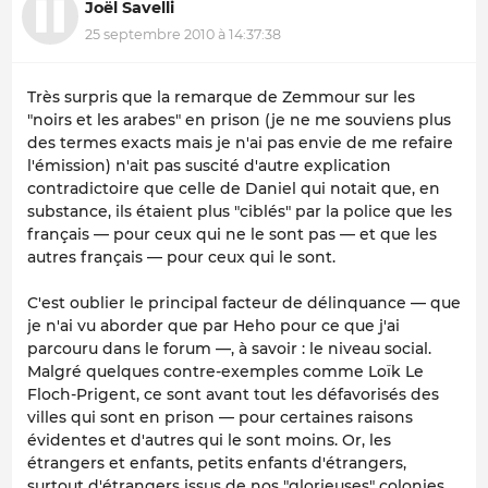
Joël Savelli
25 septembre 2010 à 14:37:38
Très surpris que la remarque de Zemmour sur les
"noirs et les arabes" en prison (je ne me souviens plus
des termes exacts mais je n'ai pas envie de me refaire
l'émission) n'ait pas suscité d'autre explication
contradictoire que celle de Daniel qui notait que, en
substance, ils étaient plus "ciblés" par la police que les
français — pour ceux qui ne le sont pas — et que les
autres français — pour ceux qui le sont.
C'est oublier le principal facteur de délinquance — que
je n'ai vu aborder que par Heho pour ce que j'ai
parcouru dans le forum —, à savoir : le niveau social.
Malgré quelques contre-exemples comme Loïk Le
Floch-Prigent, ce sont avant tout les défavorisés des
villes qui sont en prison — pour certaines raisons
évidentes et d'autres qui le sont moins. Or, les
étrangers et enfants, petits enfants d'étrangers,
surtout d'étrangers issus de nos "glorieuses" colonies,