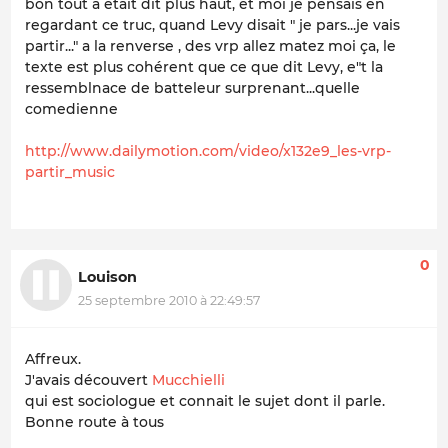
bon tout a était dit plus haut, et moi je pensais en
regardant ce truc, quand Levy disait " je pars...je vais
partir..." a la renverse , des vrp allez matez moi ça, le
texte est plus cohérent que ce que dit Levy, e"t la
ressemblnace de batteleur surprenant...quelle
comedienne
http://www.dailymotion.com/video/x132e9_les-vrp-
partir_music
0
Louison
25 septembre 2010 à 22:49:57
Affreux.
J'avais découvert
Mucchielli
qui est sociologue et connait le sujet dont il parle.
Bonne route à tous