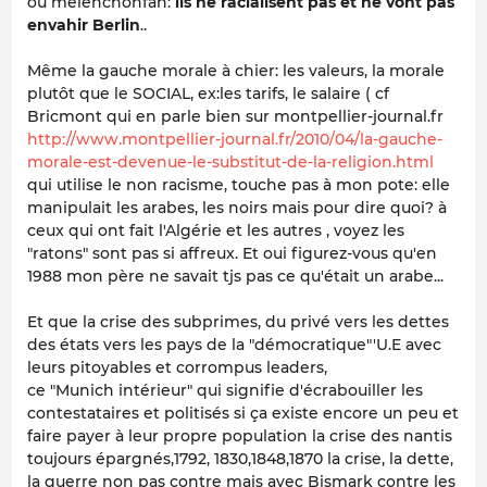
ou melenchonfan:
ils ne racialisent pas et ne vont pas
envahir Berlin
..
Même la gauche morale à chier: les valeurs, la morale
plutôt que le SOCIAL, ex:les tarifs, le salaire ( cf
Bricmont qui en parle bien sur montpellier-journal.fr
http://www.montpellier-journal.fr/2010/04/la-gauche-
morale-est-devenue-le-substitut-de-la-religion.html
qui utilise le non racisme, touche pas à mon pote: elle
manipulait les arabes, les noirs mais pour dire quoi? à
ceux qui ont fait l'Algérie et les autres , voyez les
"ratons" sont pas si affreux. Et oui figurez-vous qu'en
1988 mon père ne savait tjs pas ce qu'était un arabe...
Et que la crise des subprimes, du privé vers les dettes
des états vers les pays de la "démocratique"'U.E avec
leurs pitoyables et corrompus leaders,
ce "Munich intérieur" qui signifie d'écrabouiller les
contestataires et politisés si ça existe encore un peu et
faire payer à leur propre population la crise des nantis
toujours épargnés,1792, 1830,1848,1870 la crise, la dette,
la guerre non pas contre mais avec Bismark contre les