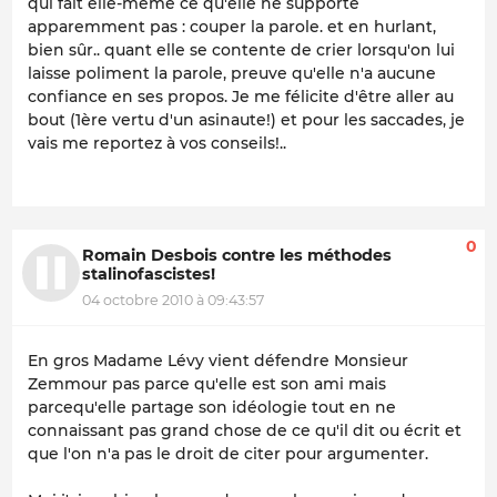
qui fait elle-même ce qu'elle ne supporte
apparemment pas : couper la parole. et en hurlant,
bien sûr.. quant elle se contente de crier lorsqu'on lui
laisse poliment la parole, preuve qu'elle n'a aucune
confiance en ses propos. Je me félicite d'être aller au
bout (1ère vertu d'un asinaute!) et pour les saccades, je
vais me reportez à vos conseils!..
0
Romain Desbois contre les méthodes
stalinofascistes!
04 octobre 2010 à 09:43:57
En gros Madame Lévy vient défendre Monsieur
Zemmour pas parce qu'elle est son ami mais
parcequ'elle partage son idéologie tout en ne
connaissant pas grand chose de ce qu'il dit ou écrit et
que l'on n'a pas le droit de citer pour argumenter.