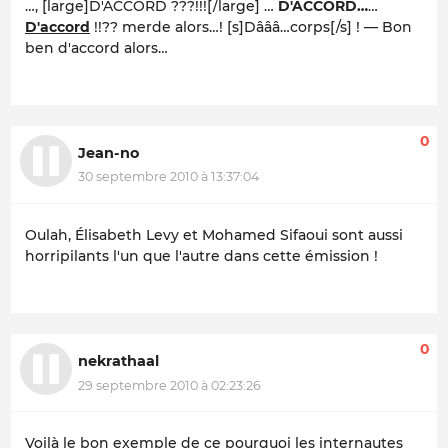
…, [large]D'ACCORD ???!!![/large] …
D'ACCORD…
…
D'accord
!!??
merde alors…!
[s]Dâââ…corps[/s] ! — Bon
ben d'accord alors…
0
Jean-no
30 septembre 2010 à 13:37:04
Oulah, Élisabeth Levy et Mohamed Sifaoui sont aussi
horripilants l'un que l'autre dans cette émission !
0
nekrathaal
29 septembre 2010 à 02:23:26
Voilà le bon exemple de ce pourquoi les internautes