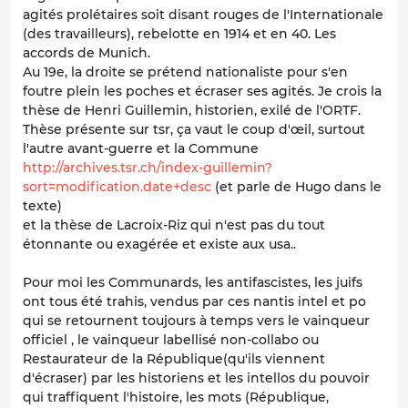
agités prolétaires soit disant rouges de l'Internationale
(des travailleurs), rebelotte en 1914 et en 40. Les
accords de Munich.
Au 19e, la droite se prétend nationaliste pour s'en
foutre plein les poches et écraser ses agités. Je crois la
thèse de Henri Guillemin, historien, exilé de l'ORTF.
Thèse présente sur tsr, ça vaut le coup d'œil, surtout
l'autre avant-guerre et la Commune
http://archives.tsr.ch/index-guillemin?
sort=modification.date+desc
(et parle de Hugo dans le
texte)
et la thèse de Lacroix-Riz qui n'est pas du tout
étonnante ou exagérée et existe aux usa..
Pour moi les Communards, les antifascistes, les juifs
ont tous été trahis, vendus par ces nantis intel et po
qui se retournent toujours à temps vers le vainqueur
officiel , le vainqueur labellisé non-collabo ou
Restaurateur de la République(qu'ils viennent
d'écraser) par les historiens et les intellos du pouvoir
qui traffiquent l'histoire, les mots (République,