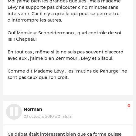
Moi j'aime bien les grandes gueules , mais madame
Lévy ne supporte pas d'écouter cinq minutes sans
intervenir. Car il n'y a qu'elle qui peut se permettre
d'interrompre les autres.
Ouf Monsieur Schneidermann , quel contrôle de soi
!!!!!! Chapeau!
En tout cas , même si je ne suis pas souvent d'accord
avec eux , j'aime bien Zemmour , Lévy et Sifaoui.
Comme dit Madame Lévy , les "mutins de Panurge" ne
sont pas ceux que l'on croit.
0
Norman
03 octobre 2010 à 01:36:13
Ce débat était intéressant bien que ça forme puisse