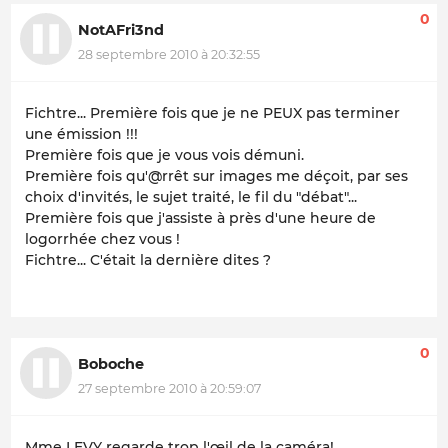
0
NotAFri3nd
28 septembre 2010 à 20:32:55
Fichtre... Première fois que je ne PEUX pas terminer
une émission !!!
Première fois que je vous vois démuni.
Première fois qu'@rrêt sur images me déçoit, par ses
choix d'invités, le sujet traité, le fil du "débat"...
Première fois que j'assiste à près d'une heure de
logorrhée chez vous !
Fichtre... C'était la dernière dites ?
0
Boboche
27 septembre 2010 à 20:59:07
Mme LEVY regarde trop l'œil de la caméra!