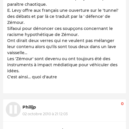
paraître chaotique.
E. Levy offre aux français une ouverture sur le 'tunnel'
des débats et par là ce traduit par la ' défence' de
Zémour.
Sifaoui pour dénoncer ces soupçons concernant le
racisme hypothétique de Zémour.
Ont dirait deux verres qui ne veulent pas mélanger
leur contenu alors qu'ils sont tous deux dans un lave
vaisselle…
Les 'Zémour' sont devenu ou ont toujours été des
instruments à impact médiatique pour véhiculer des
idées.
C'est ainsi… quoi d'autre
0
Philijp
02 octobre 2010 à 21:12:03