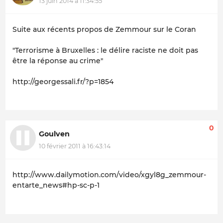
13 juin 2014 à 11:34:55
Suite aux récents propos de Zemmour sur le Coran
"Terrorisme à Bruxelles : le délire raciste ne doit pas
être la réponse au crime"
http://georgessali.fr/?p=1854
0
Goulven
10 février 2011 à 16:43:14
http://www.dailymotion.com/video/xgyl8g_zemmour-
entarte_news#hp-sc-p-1