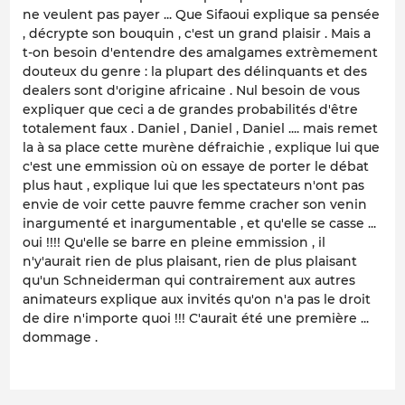
ne veulent pas payer ... Que Sifaoui explique sa pensée
, décrypte son bouquin , c'est un grand plaisir . Mais a
t-on besoin d'entendre des amalgames extrèmement
douteux du genre : la plupart des délinquants et des
dealers sont d'origine africaine . Nul besoin de vous
expliquer que ceci a de grandes probabilités d'être
totalement faux . Daniel , Daniel , Daniel .... mais remet
la à sa place cette murène défraichie , explique lui que
c'est une emmission où on essaye de porter le débat
plus haut , explique lui que les spectateurs n'ont pas
envie de voir cette pauvre femme cracher son venin
inargumenté et inargumentable , et qu'elle se casse ...
oui !!!! Qu'elle se barre en pleine emmission , il
n'y'aurait rien de plus plaisant, rien de plus plaisant
qu'un Schneiderman qui contrairement aux autres
animateurs explique aux invités qu'on n'a pas le droit
de dire n'importe quoi !!! C'aurait été une première ...
dommage .