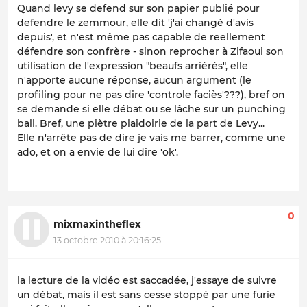
Quand levy se defend sur son papier publié pour
defendre le zemmour, elle dit 'j'ai changé d'avis
depuis', et n'est même pas capable de reellement
défendre son confrère - sinon reprocher à Zifaoui son
utilisation de l'expression "beaufs arriérés", elle
n'apporte aucune réponse, aucun argument (le
profiling pour ne pas dire 'controle faciès'???), bref on
se demande si elle débat ou se lâche sur un punching
ball. Bref, une piètre plaidoirie de la part de Levy...
Elle n'arrête pas de dire je vais me barrer, comme une
ado, et on a envie de lui dire 'ok'.
0
mixmaxintheflex
13 octobre 2010 à 20:16:25
la lecture de la vidéo est saccadée, j'essaye de suivre
un débat, mais il est sans cesse stoppé par une furie