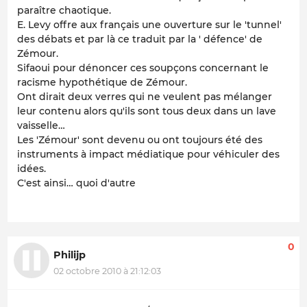
paraître chaotique.
E. Levy offre aux français une ouverture sur le 'tunnel'
des débats et par là ce traduit par la ' défence' de
Zémour.
Sifaoui pour dénoncer ces soupçons concernant le
racisme hypothétique de Zémour.
Ont dirait deux verres qui ne veulent pas mélanger
leur contenu alors qu'ils sont tous deux dans un lave
vaisselle…
Les 'Zémour' sont devenu ou ont toujours été des
instruments à impact médiatique pour véhiculer des
idées.
C'est ainsi… quoi d'autre
0
Philijp
02 octobre 2010 à 21:12:03