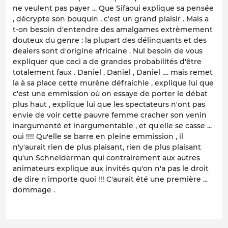
ne veulent pas payer ... Que Sifaoui explique sa pensée
, décrypte son bouquin , c'est un grand plaisir . Mais a
t-on besoin d'entendre des amalgames extrèmement
douteux du genre : la plupart des délinquants et des
dealers sont d'origine africaine . Nul besoin de vous
expliquer que ceci a de grandes probabilités d'être
totalement faux . Daniel , Daniel , Daniel .... mais remet
la à sa place cette murène défraichie , explique lui que
c'est une emmission où on essaye de porter le débat
plus haut , explique lui que les spectateurs n'ont pas
envie de voir cette pauvre femme cracher son venin
inargumenté et inargumentable , et qu'elle se casse ...
oui !!!! Qu'elle se barre en pleine emmission , il
n'y'aurait rien de plus plaisant, rien de plus plaisant
qu'un Schneiderman qui contrairement aux autres
animateurs explique aux invités qu'on n'a pas le droit
de dire n'importe quoi !!! C'aurait été une première ...
dommage .