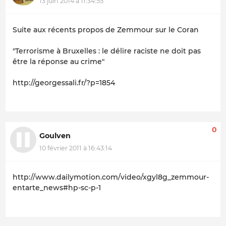
13 juin 2014 à 11:34:55
Suite aux récents propos de Zemmour sur le Coran
"Terrorisme à Bruxelles : le délire raciste ne doit pas
être la réponse au crime"
http://georgessali.fr/?p=1854
0
Goulven
10 février 2011 à 16:43:14
http://www.dailymotion.com/video/xgyl8g_zemmour-
entarte_news#hp-sc-p-1