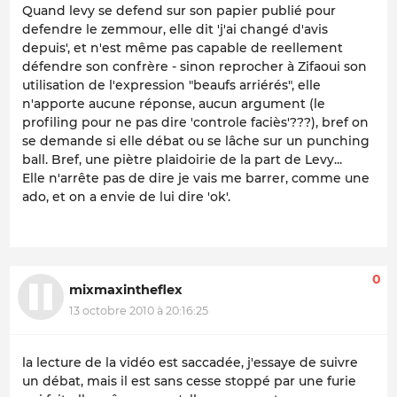
Quand levy se defend sur son papier publié pour
defendre le zemmour, elle dit 'j'ai changé d'avis
depuis', et n'est même pas capable de reellement
défendre son confrère - sinon reprocher à Zifaoui son
utilisation de l'expression "beaufs arriérés", elle
n'apporte aucune réponse, aucun argument (le
profiling pour ne pas dire 'controle faciès'???), bref on
se demande si elle débat ou se lâche sur un punching
ball. Bref, une piètre plaidoirie de la part de Levy...
Elle n'arrête pas de dire je vais me barrer, comme une
ado, et on a envie de lui dire 'ok'.
0
mixmaxintheflex
13 octobre 2010 à 20:16:25
la lecture de la vidéo est saccadée, j'essaye de suivre
un débat, mais il est sans cesse stoppé par une furie