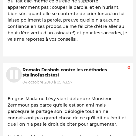
qui fait elle-même ce qu'elle ne supporte
apparemment pas : couper la parole. et en hurlant,
bien sûr.. quant elle se contente de crier lorsqu'on lui
laisse poliment la parole, preuve qu'elle n'a aucune
confiance en ses propos. Je me félicite d'être aller au
bout (1ère vertu d'un asinaute!) et pour les saccades, je
vais me reportez à vos conseils!..
0
Romain Desbois contre les méthodes
stalinofascistes!
04 octobre 2010 à 09:43:57
En gros Madame Lévy vient défendre Monsieur
Zemmour pas parce qu'elle est son ami mais
parcequ'elle partage son idéologie tout en ne
connaissant pas grand chose de ce qu'il dit ou écrit et
que l'on n'a pas le droit de citer pour argumenter.