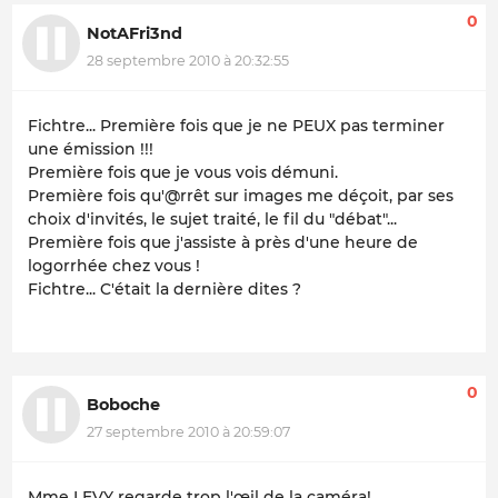
0
NotAFri3nd
28 septembre 2010 à 20:32:55
Fichtre... Première fois que je ne PEUX pas terminer
une émission !!!
Première fois que je vous vois démuni.
Première fois qu'@rrêt sur images me déçoit, par ses
choix d'invités, le sujet traité, le fil du "débat"...
Première fois que j'assiste à près d'une heure de
logorrhée chez vous !
Fichtre... C'était la dernière dites ?
0
Boboche
27 septembre 2010 à 20:59:07
Mme LEVY regarde trop l'œil de la caméra!