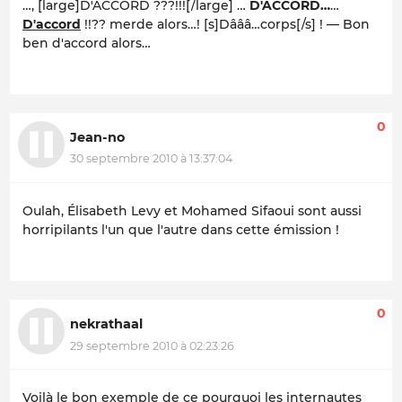
…, [large]D'ACCORD ???!!![/large] …
D'ACCORD…
…
D'accord
!!??
merde alors…!
[s]Dâââ…corps[/s] ! — Bon
ben d'accord alors…
0
Jean-no
30 septembre 2010 à 13:37:04
Oulah, Élisabeth Levy et Mohamed Sifaoui sont aussi
horripilants l'un que l'autre dans cette émission !
0
nekrathaal
29 septembre 2010 à 02:23:26
Voilà le bon exemple de ce pourquoi les internautes