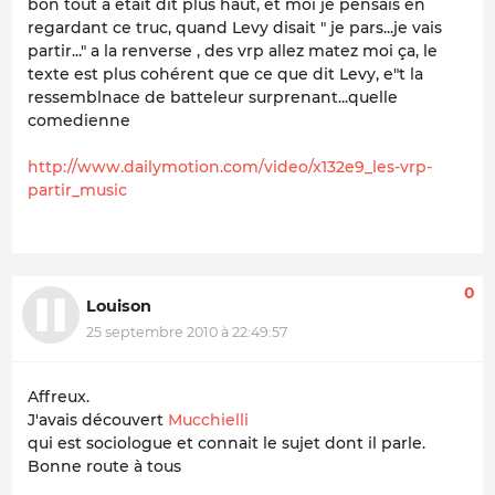
bon tout a était dit plus haut, et moi je pensais en
regardant ce truc, quand Levy disait " je pars...je vais
partir..." a la renverse , des vrp allez matez moi ça, le
texte est plus cohérent que ce que dit Levy, e"t la
ressemblnace de batteleur surprenant...quelle
comedienne
http://www.dailymotion.com/video/x132e9_les-vrp-
partir_music
0
Louison
25 septembre 2010 à 22:49:57
Affreux.
J'avais découvert
Mucchielli
qui est sociologue et connait le sujet dont il parle.
Bonne route à tous