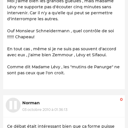
Moi j'aime bien les grandes gueules , mais madame
Lévy ne supporte pas d'écouter cinq minutes sans
intervenir. Car il n'y a qu'elle qui peut se permettre
d'interrompre les autres.
Ouf Monsieur Schneidermann , quel contrôle de soi
!!!!!! Chapeau!
En tout cas , même si je ne suis pas souvent d'accord
avec eux , j'aime bien Zemmour , Lévy et Sifaoui.
Comme dit Madame Lévy , les "mutins de Panurge" ne
sont pas ceux que l'on croit.
0
Norman
03 octobre 2010 à 01:36:13
Ce débat était intéressant bien que ça forme puisse