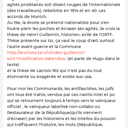
agités prolétaires soit disant rouges de l'Internationale
(des travailleurs), rebelotte en 1914 et en 40. Les
accords de Munich.
Au 19e, la droite se prétend nationaliste pour s'en
foutre plein les poches et écraser ses agités. Je crois la
thèse de Henri Guillemin, historien, exilé de l'ORTF.
Thèse présente sur tsr, ça vaut le coup d'œil, surtout
l'autre avant-guerre et la Commune
http://archives.tsr.ch/index-guillemin?
sort=modification.date+desc
(et parle de Hugo dans le
texte)
et la thèse de Lacroix-Riz qui n'est pas du tout
étonnante ou exagérée et existe aux usa..
Pour moi les Communards, les antifascistes, les juifs
ont tous été trahis, vendus par ces nantis intel et po
qui se retournent toujours à temps vers le vainqueur
officiel , le vainqueur labellisé non-collabo ou
Restaurateur de la République(qu'ils viennent
d'écraser) par les historiens et les intellos du pouvoir
qui traffiquent l'histoire, les mots (République,