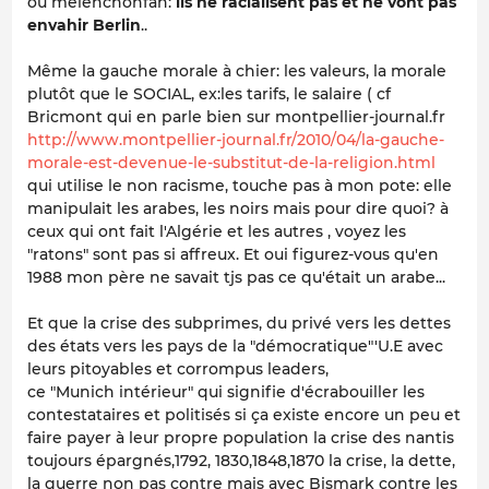
ou melenchonfan:
ils ne racialisent pas et ne vont pas
envahir Berlin
..
Même la gauche morale à chier: les valeurs, la morale
plutôt que le SOCIAL, ex:les tarifs, le salaire ( cf
Bricmont qui en parle bien sur montpellier-journal.fr
http://www.montpellier-journal.fr/2010/04/la-gauche-
morale-est-devenue-le-substitut-de-la-religion.html
qui utilise le non racisme, touche pas à mon pote: elle
manipulait les arabes, les noirs mais pour dire quoi? à
ceux qui ont fait l'Algérie et les autres , voyez les
"ratons" sont pas si affreux. Et oui figurez-vous qu'en
1988 mon père ne savait tjs pas ce qu'était un arabe...
Et que la crise des subprimes, du privé vers les dettes
des états vers les pays de la "démocratique"'U.E avec
leurs pitoyables et corrompus leaders,
ce "Munich intérieur" qui signifie d'écrabouiller les
contestataires et politisés si ça existe encore un peu et
faire payer à leur propre population la crise des nantis
toujours épargnés,1792, 1830,1848,1870 la crise, la dette,
la guerre non pas contre mais avec Bismark contre les