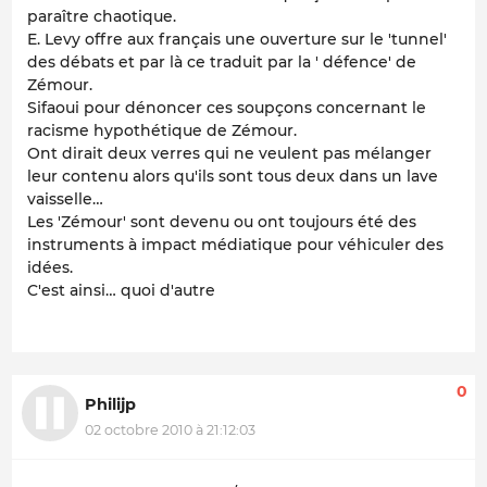
paraître chaotique.
E. Levy offre aux français une ouverture sur le 'tunnel'
des débats et par là ce traduit par la ' défence' de
Zémour.
Sifaoui pour dénoncer ces soupçons concernant le
racisme hypothétique de Zémour.
Ont dirait deux verres qui ne veulent pas mélanger
leur contenu alors qu'ils sont tous deux dans un lave
vaisselle…
Les 'Zémour' sont devenu ou ont toujours été des
instruments à impact médiatique pour véhiculer des
idées.
C'est ainsi… quoi d'autre
0
Philijp
02 octobre 2010 à 21:12:03