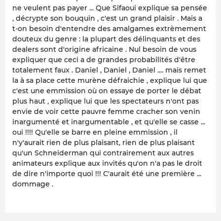
ne veulent pas payer ... Que Sifaoui explique sa pensée
, décrypte son bouquin , c'est un grand plaisir . Mais a
t-on besoin d'entendre des amalgames extrèmement
douteux du genre : la plupart des délinquants et des
dealers sont d'origine africaine . Nul besoin de vous
expliquer que ceci a de grandes probabilités d'être
totalement faux . Daniel , Daniel , Daniel .... mais remet
la à sa place cette murène défraichie , explique lui que
c'est une emmission où on essaye de porter le débat
plus haut , explique lui que les spectateurs n'ont pas
envie de voir cette pauvre femme cracher son venin
inargumenté et inargumentable , et qu'elle se casse ...
oui !!!! Qu'elle se barre en pleine emmission , il
n'y'aurait rien de plus plaisant, rien de plus plaisant
qu'un Schneiderman qui contrairement aux autres
animateurs explique aux invités qu'on n'a pas le droit
de dire n'importe quoi !!! C'aurait été une première ...
dommage .