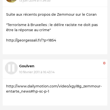
13 juin 2014 à 11:34:55
Suite aux récents propos de Zemmour sur le Coran
"Terrorisme à Bruxelles : le délire raciste ne doit pas
être la réponse au crime"
http://georgessali.fr/?p=1854
0
Goulven
10 février 2011 à 16:43:14
http://www.dailymotion.com/video/xgyl8g_zemmour-
entarte_news#hp-sc-p-1