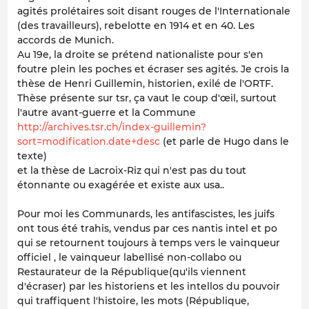
agités prolétaires soit disant rouges de l'Internationale
(des travailleurs), rebelotte en 1914 et en 40. Les
accords de Munich.
Au 19e, la droite se prétend nationaliste pour s'en
foutre plein les poches et écraser ses agités. Je crois la
thèse de Henri Guillemin, historien, exilé de l'ORTF.
Thèse présente sur tsr, ça vaut le coup d'œil, surtout
l'autre avant-guerre et la Commune
http://archives.tsr.ch/index-guillemin?
sort=modification.date+desc
(et parle de Hugo dans le
texte)
et la thèse de Lacroix-Riz qui n'est pas du tout
étonnante ou exagérée et existe aux usa..
Pour moi les Communards, les antifascistes, les juifs
ont tous été trahis, vendus par ces nantis intel et po
qui se retournent toujours à temps vers le vainqueur
officiel , le vainqueur labellisé non-collabo ou
Restaurateur de la République(qu'ils viennent
d'écraser) par les historiens et les intellos du pouvoir
qui traffiquent l'histoire, les mots (République,