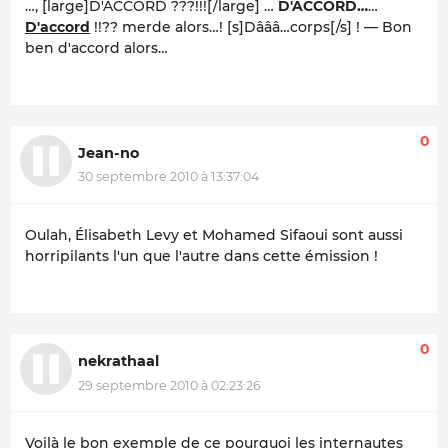
…, [large]D'ACCORD ???!!![/large] …
D'ACCORD…
…
D'accord
!!??
merde alors…!
[s]Dâââ…corps[/s] ! — Bon
ben d'accord alors…
0
Jean-no
30 septembre 2010 à 13:37:04
Oulah, Élisabeth Levy et Mohamed Sifaoui sont aussi
horripilants l'un que l'autre dans cette émission !
0
nekrathaal
29 septembre 2010 à 02:23:26
Voilà le bon exemple de ce pourquoi les internautes