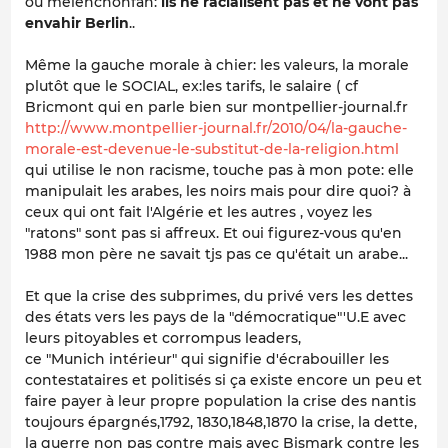
ou melenchonfan:
ils ne racialisent pas et ne vont pas
envahir Berlin
..
Même la gauche morale à chier: les valeurs, la morale
plutôt que le SOCIAL, ex:les tarifs, le salaire ( cf
Bricmont qui en parle bien sur montpellier-journal.fr
http://www.montpellier-journal.fr/2010/04/la-gauche-
morale-est-devenue-le-substitut-de-la-religion.html
qui utilise le non racisme, touche pas à mon pote: elle
manipulait les arabes, les noirs mais pour dire quoi? à
ceux qui ont fait l'Algérie et les autres , voyez les
"ratons" sont pas si affreux. Et oui figurez-vous qu'en
1988 mon père ne savait tjs pas ce qu'était un arabe...
Et que la crise des subprimes, du privé vers les dettes
des états vers les pays de la "démocratique"'U.E avec
leurs pitoyables et corrompus leaders,
ce "Munich intérieur" qui signifie d'écrabouiller les
contestataires et politisés si ça existe encore un peu et
faire payer à leur propre population la crise des nantis
toujours épargnés,1792, 1830,1848,1870 la crise, la dette,
la guerre non pas contre mais avec Bismark contre les