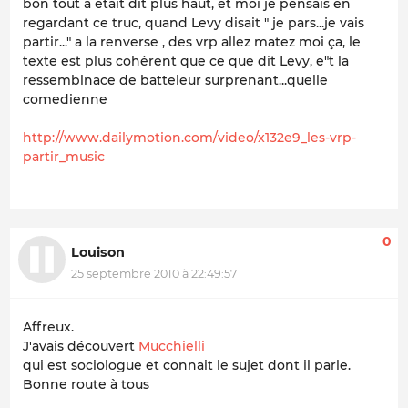
bon tout a était dit plus haut, et moi je pensais en
regardant ce truc, quand Levy disait " je pars...je vais
partir..." a la renverse , des vrp allez matez moi ça, le
texte est plus cohérent que ce que dit Levy, e"t la
ressemblnace de batteleur surprenant...quelle
comedienne
http://www.dailymotion.com/video/x132e9_les-vrp-
partir_music
0
Louison
25 septembre 2010 à 22:49:57
Affreux.
J'avais découvert
Mucchielli
qui est sociologue et connait le sujet dont il parle.
Bonne route à tous