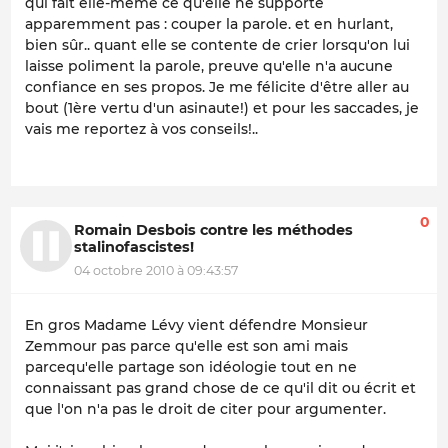
qui fait elle-même ce qu'elle ne supporte
apparemment pas : couper la parole. et en hurlant,
bien sûr.. quant elle se contente de crier lorsqu'on lui
laisse poliment la parole, preuve qu'elle n'a aucune
confiance en ses propos. Je me félicite d'être aller au
bout (1ère vertu d'un asinaute!) et pour les saccades, je
vais me reportez à vos conseils!..
0
Romain Desbois contre les méthodes
stalinofascistes!
04 octobre 2010 à 09:43:57
En gros Madame Lévy vient défendre Monsieur
Zemmour pas parce qu'elle est son ami mais
parcequ'elle partage son idéologie tout en ne
connaissant pas grand chose de ce qu'il dit ou écrit et
que l'on n'a pas le droit de citer pour argumenter.