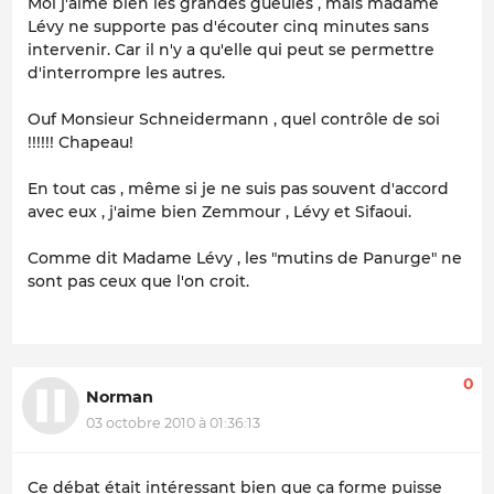
Moi j'aime bien les grandes gueules , mais madame
Lévy ne supporte pas d'écouter cinq minutes sans
intervenir. Car il n'y a qu'elle qui peut se permettre
d'interrompre les autres.
Ouf Monsieur Schneidermann , quel contrôle de soi
!!!!!! Chapeau!
En tout cas , même si je ne suis pas souvent d'accord
avec eux , j'aime bien Zemmour , Lévy et Sifaoui.
Comme dit Madame Lévy , les "mutins de Panurge" ne
sont pas ceux que l'on croit.
0
Norman
03 octobre 2010 à 01:36:13
Ce débat était intéressant bien que ça forme puisse