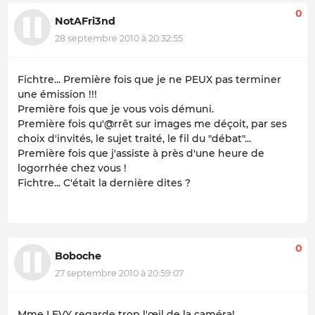
0
NotAFri3nd
28 septembre 2010 à 20:32:55
Fichtre... Première fois que je ne PEUX pas terminer
une émission !!!
Première fois que je vous vois démuni.
Première fois qu'@rrêt sur images me déçoit, par ses
choix d'invités, le sujet traité, le fil du "débat"...
Première fois que j'assiste à près d'une heure de
logorrhée chez vous !
Fichtre... C'était la dernière dites ?
0
Boboche
27 septembre 2010 à 20:59:07
Mme LEVY regarde trop l'œil de la caméra!