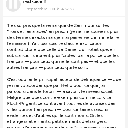
Joël Savelli
25 septembre 2010 à 14:37:38
Très surpris que la remarque de Zemmour sur les
"noirs et les arabes" en prison (je ne me souviens plus
des termes exacts mais je n'ai pas envie de me refaire
l'émission) n'ait pas suscité d'autre explication
contradictoire que celle de Daniel qui notait que, en
substance, ils étaient plus "ciblés" par la police que les
français — pour ceux qui ne le sont pas — et que les
autres français — pour ceux qui le sont.
C'est oublier le principal facteur de délinquance — que
je n'ai vu aborder que par Heho pour ce que j'ai
parcouru dans le forum —, à savoir : le niveau social.
Malgré quelques contre-exemples comme Loïk Le
Floch-Prigent, ce sont avant tout les défavorisés des
villes qui sont en prison — pour certaines raisons
évidentes et d'autres qui le sont moins. Or, les
étrangers et enfants, petits enfants d'étrangers,
surtout d'étrangers issus de nos "glorieuses" colonies,