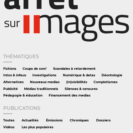
THÉMATIQUES
Fictions
Coups de com'
Scandales à retardement
Intox & infaux
Investigations
Numérique & datas
Déontologie
Alternatives
Nouveaux medias
(In)visibilités
Complotismes
Publicité
Médias traditionnels
Silences & censures
Pédagogie & éducation
Financement des medias
PUBLICATIONS
Toutes
Actualités
Émissions
Chroniques
Dossiers
Vidéos
Les plus populaires