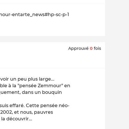
mour-entarte_news#hp-sc-p-1
Approuvé
0
fois
oir un peu plus large...
mble à la "pensée Zemmour" en
quement, dans un bouquin
je suis effaré. Cette pensée néo-
2002, et nous, pauvres
a découvrir...