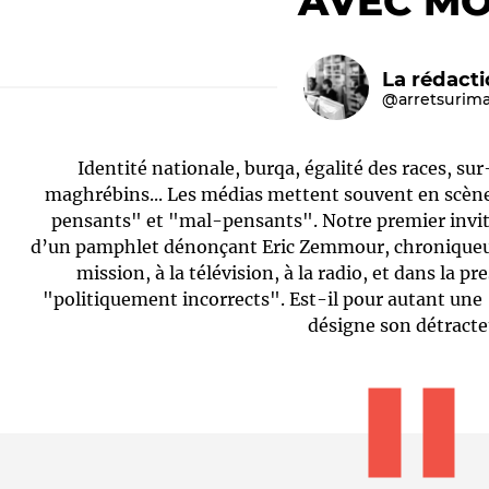
AVEC MO
La rédact
@arretsurim
Identité nationale, burqa, égalité des races, su
maghrébins... Les médias mettent souvent en scène
pensants" et "mal-pensants". Notre premier invit
d’un pamphlet dénonçant Eric Zemmour, chroniqueur
Le médiateur
L'équipe
mission, à la télévision, à la radio, et dans la pr
"politiquement incorrects". Est-il pour autant une
désigne son détracte