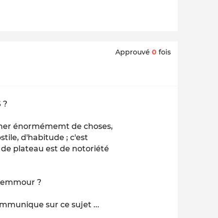
Approuvé
0
fois
 ?
rocher énormémemt de choses,
ile, d'habitude ; c'est
de plateau est de notoriété
. Zemmour ?
ommunique sur ce sujet ...