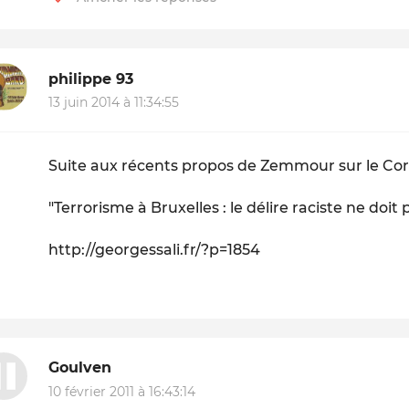
philippe 93
13 juin 2014 à 11:34:55
Suite aux récents propos de Zemmour sur le Co
"Terrorisme à Bruxelles : le délire raciste ne doit
http://georgessali.fr/?p=1854
Goulven
10 février 2011 à 16:43:14