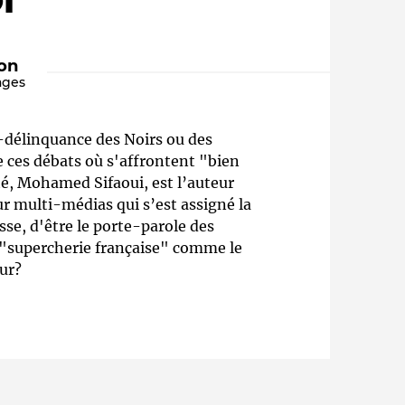
I"
ion
ages
r-délinquance des Noirs ou des
 ces débats où s'affrontent "bien
é, Mohamed Sifaoui, est l’auteur
 multi-médias qui s’est assigné la
Qui sommes-nous ?
esse, d'être le porte-parole des
 "supercherie française" comme le
ur?