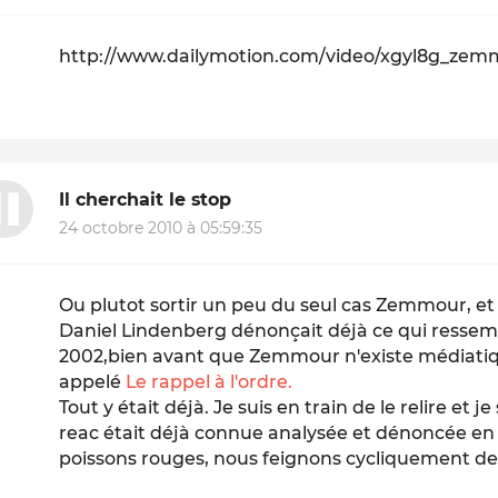
http://www.dailymotion.com/video/xgyl8g_zem
Il cherchait le stop
24 octobre 2010 à 05:59:35
Ou plutot sortir un peu du seul cas Zemmour, et v
Daniel Lindenberg dénonçait déjà ce qui resse
2002,bien avant que Zemmour n'existe médiati
appelé
Le rappel à l'ordre.
Tout y était déjà. Je suis en train de le relire et 
reac était déjà connue analysée et dénoncée en 
poissons rouges, nous feignons cycliquement de l