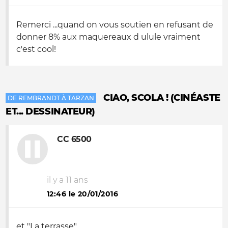
Remerci ...quand on vous soutien en refusant de
donner 8% aux maquereaux d ulule vraiment
c'est cool!
CIAO, SCOLA ! (CINÉASTE
DE REMBRANDT À TARZAN
ET... DESSINATEUR)
CC 6500
il y a 11 ans
12:46 le 20/01/2016
et "La terrasse"...