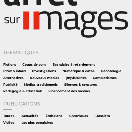
THÉMATIQUES
Fictions
Coups de com'
Scandales à retardement
Intox & infaux
Investigations
Numérique & datas
Déontologie
Alternatives
Nouveaux medias
(In)visibilités
Complotismes
Publicité
Médias traditionnels
Silences & censures
Pédagogie & éducation
Financement des medias
PUBLICATIONS
Toutes
Actualités
Émissions
Chroniques
Dossiers
Vidéos
Les plus populaires