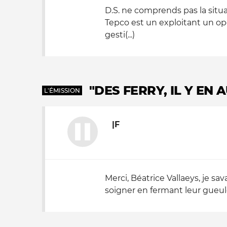
D.S. ne comprends pas la situa
Tepco est un exploitant un op
gesti(...)
"DES FERRY, IL Y EN 
L'ÉMISSION
|F
Merci, Béatrice Vallaeys, je sa
soigner en fermant leur gueul