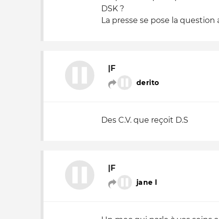
DSK ?
La presse se pose la question ap
|F
derito
Des C.V. que reçoit D.S
|F
jane l