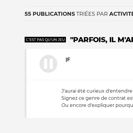
55 PUBLICATIONS
TRIÉES PAR
ACTIVIT
"PARFOIS, IL M'
C'EST PAS QU'UN JEU
|F
La vie du site
J'aurai été curieux d'entendre
Signez ce genre de contrat est
Ou encore d'expliquer pourquoi