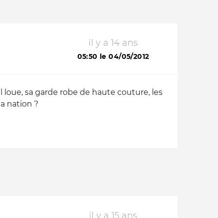
il y a 14 ans
05:50 le 04/05/2012
il loue, sa garde robe de haute couture, les
la nation ?
il y a 15 ans