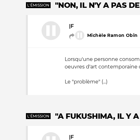
"NON, IL N'Y A PAS 
L'ÉMISSION
Nos autres projets
|F
Michèle Ramon Obin
Lorsqu'une personne consomme qu
oeuvres d'art contemporaine qu
Le "problème" (...)
"A FUKUSHIMA, IL Y 
L'ÉMISSION
|F