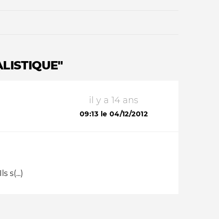
ALISTIQUE"
il y a 14 ans
Qui sommes-nous ?
09:13 le 04/12/2012
s(...)