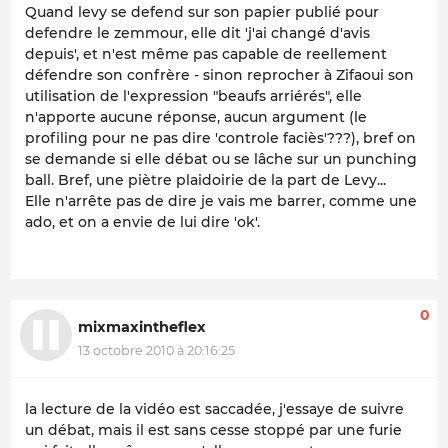
Quand levy se defend sur son papier publié pour
defendre le zemmour, elle dit 'j'ai changé d'avis
depuis', et n'est même pas capable de reellement
défendre son confrère - sinon reprocher à Zifaoui son
utilisation de l'expression "beaufs arriérés", elle
n'apporte aucune réponse, aucun argument (le
profiling pour ne pas dire 'controle faciès'???), bref on
se demande si elle débat ou se lâche sur un punching
ball. Bref, une piètre plaidoirie de la part de Levy...
Elle n'arrête pas de dire je vais me barrer, comme une
ado, et on a envie de lui dire 'ok'.
0
mixmaxintheflex
13 octobre 2010 à 20:16:25
la lecture de la vidéo est saccadée, j'essaye de suivre
un débat, mais il est sans cesse stoppé par une furie