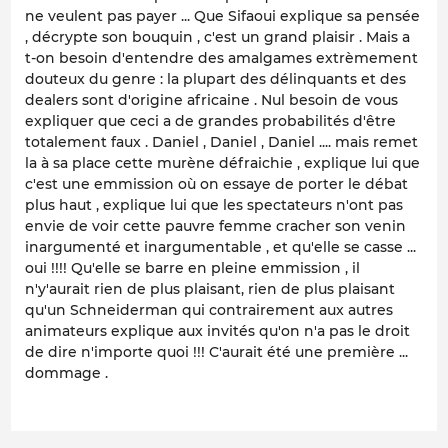
ne veulent pas payer ... Que Sifaoui explique sa pensée
, décrypte son bouquin , c'est un grand plaisir . Mais a
t-on besoin d'entendre des amalgames extrèmement
douteux du genre : la plupart des délinquants et des
dealers sont d'origine africaine . Nul besoin de vous
expliquer que ceci a de grandes probabilités d'être
totalement faux . Daniel , Daniel , Daniel .... mais remet
la à sa place cette murène défraichie , explique lui que
c'est une emmission où on essaye de porter le débat
plus haut , explique lui que les spectateurs n'ont pas
envie de voir cette pauvre femme cracher son venin
inargumenté et inargumentable , et qu'elle se casse ...
oui !!!! Qu'elle se barre en pleine emmission , il
n'y'aurait rien de plus plaisant, rien de plus plaisant
qu'un Schneiderman qui contrairement aux autres
animateurs explique aux invités qu'on n'a pas le droit
de dire n'importe quoi !!! C'aurait été une première ...
dommage .