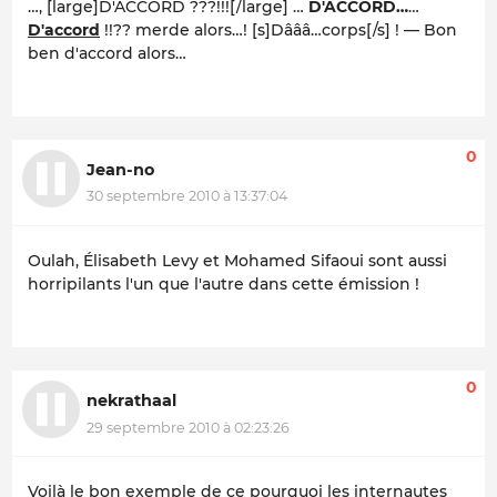
…, [large]D'ACCORD ???!!![/large] …
D'ACCORD…
…
D'accord
!!??
merde alors…!
[s]Dâââ…corps[/s] ! — Bon
ben d'accord alors…
0
Jean-no
30 septembre 2010 à 13:37:04
Oulah, Élisabeth Levy et Mohamed Sifaoui sont aussi
horripilants l'un que l'autre dans cette émission !
0
nekrathaal
29 septembre 2010 à 02:23:26
Voilà le bon exemple de ce pourquoi les internautes