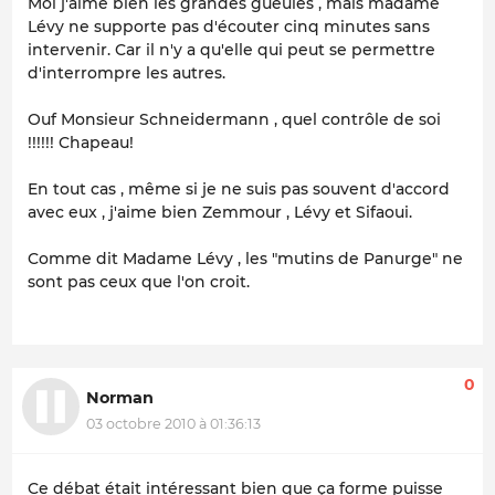
Moi j'aime bien les grandes gueules , mais madame
Lévy ne supporte pas d'écouter cinq minutes sans
intervenir. Car il n'y a qu'elle qui peut se permettre
d'interrompre les autres.
Ouf Monsieur Schneidermann , quel contrôle de soi
!!!!!! Chapeau!
En tout cas , même si je ne suis pas souvent d'accord
avec eux , j'aime bien Zemmour , Lévy et Sifaoui.
Comme dit Madame Lévy , les "mutins de Panurge" ne
sont pas ceux que l'on croit.
0
Norman
03 octobre 2010 à 01:36:13
Ce débat était intéressant bien que ça forme puisse