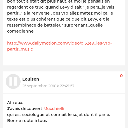
bon tout a était dit plus haut, et moi je pensais en
regardant ce truc, quand Levy disait " je pars...je vais
partir..." a la renverse , des vrp allez matez moi ça, le
texte est plus cohérent que ce que dit Levy, e"t la
ressemblnace de batteleur surprenant...quelle
comedienne
http://www.dailymotion.com/video/x132e9_les-vrp-
partir_music
0
Louison
25 septembre 2010 à 22:49:57
Affreux.
J'avais découvert
Mucchielli
qui est sociologue et connait le sujet dont il parle.
Bonne route à tous