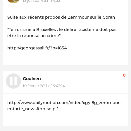
13 juin 2014 à 11:34:55
Suite aux récents propos de Zemmour sur le Coran
"Terrorisme à Bruxelles : le délire raciste ne doit pas
être la réponse au crime"
http://georgessali.fr/?p=1854
0
Goulven
10 février 2011 à 16:43:14
http://www.dailymotion.com/video/xgyl8g_zemmour-
entarte_news#hp-sc-p-1