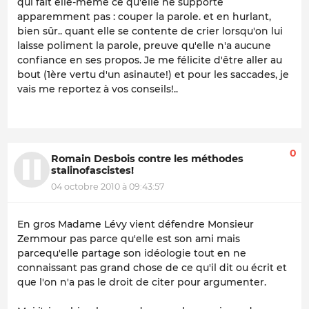
qui fait elle-même ce qu'elle ne supporte
apparemment pas : couper la parole. et en hurlant,
bien sûr.. quant elle se contente de crier lorsqu'on lui
laisse poliment la parole, preuve qu'elle n'a aucune
confiance en ses propos. Je me félicite d'être aller au
bout (1ère vertu d'un asinaute!) et pour les saccades, je
vais me reportez à vos conseils!..
0
Romain Desbois contre les méthodes
stalinofascistes!
04 octobre 2010 à 09:43:57
En gros Madame Lévy vient défendre Monsieur
Zemmour pas parce qu'elle est son ami mais
parcequ'elle partage son idéologie tout en ne
connaissant pas grand chose de ce qu'il dit ou écrit et
que l'on n'a pas le droit de citer pour argumenter.