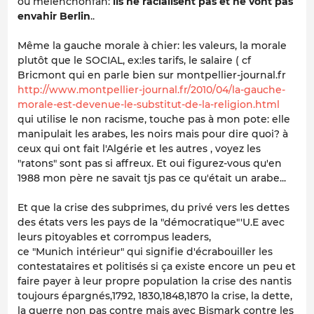
ou melenchonfan:
ils ne racialisent pas et ne vont pas
envahir Berlin
..
Même la gauche morale à chier: les valeurs, la morale
plutôt que le SOCIAL, ex:les tarifs, le salaire ( cf
Bricmont qui en parle bien sur montpellier-journal.fr
http://www.montpellier-journal.fr/2010/04/la-gauche-
morale-est-devenue-le-substitut-de-la-religion.html
qui utilise le non racisme, touche pas à mon pote: elle
manipulait les arabes, les noirs mais pour dire quoi? à
ceux qui ont fait l'Algérie et les autres , voyez les
"ratons" sont pas si affreux. Et oui figurez-vous qu'en
1988 mon père ne savait tjs pas ce qu'était un arabe...
Et que la crise des subprimes, du privé vers les dettes
des états vers les pays de la "démocratique"'U.E avec
leurs pitoyables et corrompus leaders,
ce "Munich intérieur" qui signifie d'écrabouiller les
contestataires et politisés si ça existe encore un peu et
faire payer à leur propre population la crise des nantis
toujours épargnés,1792, 1830,1848,1870 la crise, la dette,
la guerre non pas contre mais avec Bismark contre les