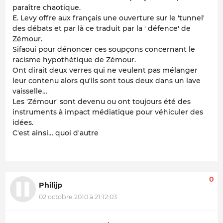
paraître chaotique.
E. Levy offre aux français une ouverture sur le 'tunnel'
des débats et par là ce traduit par la ' défence' de
Zémour.
Sifaoui pour dénoncer ces soupçons concernant le
racisme hypothétique de Zémour.
Ont dirait deux verres qui ne veulent pas mélanger
leur contenu alors qu'ils sont tous deux dans un lave
vaisselle…
Les 'Zémour' sont devenu ou ont toujours été des
instruments à impact médiatique pour véhiculer des
idées.
C'est ainsi… quoi d'autre
0
Philijp
02 octobre 2010 à 21:12:03