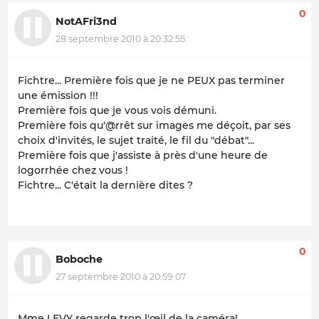
0
NotAFri3nd
28 septembre 2010 à 20:32:55
Fichtre... Première fois que je ne PEUX pas terminer
une émission !!!
Première fois que je vous vois démuni.
Première fois qu'@rrêt sur images me déçoit, par ses
choix d'invités, le sujet traité, le fil du "débat"...
Première fois que j'assiste à près d'une heure de
logorrhée chez vous !
Fichtre... C'était la dernière dites ?
0
Boboche
27 septembre 2010 à 20:59:07
Mme LEVY regarde trop l'œil de la caméra!