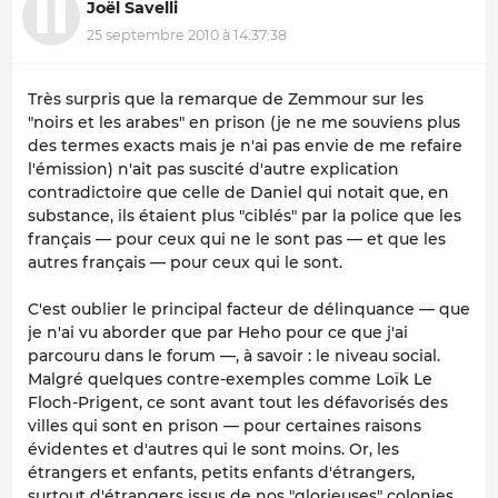
Joël Savelli
25 septembre 2010 à 14:37:38
Très surpris que la remarque de Zemmour sur les
"noirs et les arabes" en prison (je ne me souviens plus
des termes exacts mais je n'ai pas envie de me refaire
l'émission) n'ait pas suscité d'autre explication
contradictoire que celle de Daniel qui notait que, en
substance, ils étaient plus "ciblés" par la police que les
français — pour ceux qui ne le sont pas — et que les
autres français — pour ceux qui le sont.
C'est oublier le principal facteur de délinquance — que
je n'ai vu aborder que par Heho pour ce que j'ai
parcouru dans le forum —, à savoir : le niveau social.
Malgré quelques contre-exemples comme Loïk Le
Floch-Prigent, ce sont avant tout les défavorisés des
villes qui sont en prison — pour certaines raisons
évidentes et d'autres qui le sont moins. Or, les
étrangers et enfants, petits enfants d'étrangers,
surtout d'étrangers issus de nos "glorieuses" colonies,