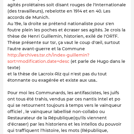
agités prolétaires soit disant rouges de l'Internationale
(des travailleurs), rebelotte en 1914 et en 40. Les
accords de Munich.
Au 19e, la droite se prétend nationaliste pour s'en
foutre plein les poches et écraser ses agités. Je crois la
thèse de Henri Guillemin, historien, exilé de l'ORTF.
Thèse présente sur tsr, ça vaut le coup d'œil, surtout
l'autre avant-guerre et la Commune
http://archives.tsr.ch/index-guillemin?
sort=modification.date+desc
(et parle de Hugo dans le
texte)
et la thèse de Lacroix-Riz qui n'est pas du tout
étonnante ou exagérée et existe aux usa..
Pour moi les Communards, les antifascistes, les juifs
ont tous été trahis, vendus par ces nantis intel et po
qui se retournent toujours à temps vers le vainqueur
officiel , le vainqueur labellisé non-collabo ou
Restaurateur de la République(qu'ils viennent
d'écraser) par les historiens et les intellos du pouvoir
qui traffiquent l'histoire, les mots (République,