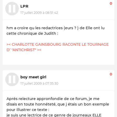
0
LPR
17 juillet 2009 à 08:51:42
hm a croire qu les redactrices (eurs ? ) de Elle ont lu
cette chronique de Judith :
>< CHARLOTTE GAINSBOURG RACONTE LE TOURNAGE
D’ "ANTICHRIST" ><
0
boy meet girl
17 juillet 2009 à 07:35:30
Aprés relecture appronfondie de ce forum, je me
disais en toute honnéteté, que j étais un bon exemple
pour illustrer ce texte :
je suis une lectrice de ce genre de journeaux ELLE