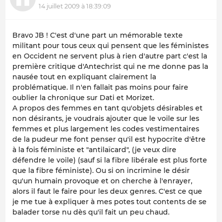
14 juillet 2009 à 18:39:09
Bravo JB ! C'est d'une part un mémorable texte
militant pour tous ceux qui pensent que les féministes
en Occident ne servent plus à rien d'autre part c'est la
première critique d'Antechrist qui ne me donne pas la
nausée tout en expliquant clairement la
problématique. Il n'en fallait pas moins pour faire
oublier la chronique sur Dati et Morizet.
A propos des femmes en tant qu'objets désirables et
non désirants, je voudrais ajouter que le voile sur les
femmes et plus largement les codes vestimentaires
de la pudeur me font penser qu'il est hypocrite d'être
à la fois féministe et "antilaïcard", (je veux dire
défendre le voile) (sauf si la fibre libérale est plus forte
que la fibre féministe). Ou si on incrimine le désir
qu'un humain provoque et on cherche à l'enrayer,
alors il faut le faire pour les deux genres. C'est ce que
je me tue à expliquer à mes potes tout contents de se
balader torse nu dès qu'il fait un peu chaud.