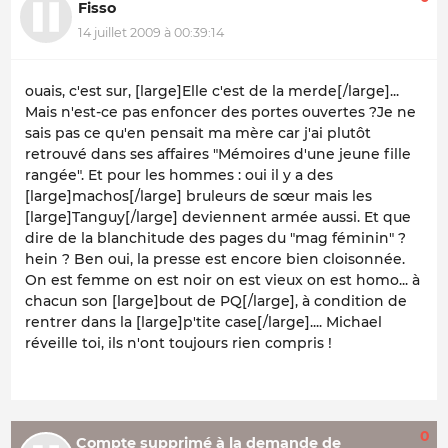
Fisso
14 juillet 2009 à 00:39:14
ouais, c'est sur, [large]Elle c'est de la merde[/large]...
Mais n'est-ce pas enfoncer des portes ouvertes ?Je ne
sais pas ce qu'en pensait ma mère car j'ai plutôt
retrouvé dans ses affaires "Mémoires d'une jeune fille
rangée". Et pour les hommes : oui il y a des
[large]machos[/large] bruleurs de sœur mais les
[large]Tanguy[/large] deviennent armée aussi. Et que
dire de la blanchitude des pages du "mag féminin" ?
hein ? Ben oui, la presse est encore bien cloisonnée.
On est femme on est noir on est vieux on est homo... à
chacun son [large]bout de PQ[/large], à condition de
rentrer dans la [large]p'tite case[/large].... Michael
réveille toi, ils n'ont toujours rien compris !
0
Compte supprimé à la demande de