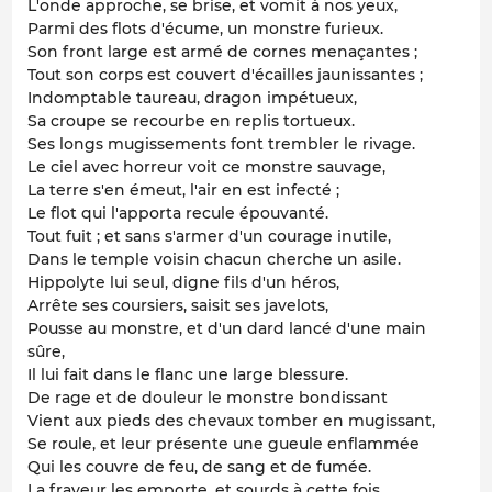
L'onde approche, se brise, et vomit à nos yeux,
Parmi des flots d'écume, un monstre furieux.
Son front large est armé de cornes menaçantes ;
Tout son corps est couvert d'écailles jaunissantes ;
Indomptable taureau, dragon impétueux,
Sa croupe se recourbe en replis tortueux.
Ses longs mugissements font trembler le rivage.
Le ciel avec horreur voit ce monstre sauvage,
La terre s'en émeut, l'air en est infecté ;
Le flot qui l'apporta recule épouvanté.
Tout fuit ; et sans s'armer d'un courage inutile,
Dans le temple voisin chacun cherche un asile.
Hippolyte lui seul, digne fils d'un héros,
Arrête ses coursiers, saisit ses javelots,
Pousse au monstre, et d'un dard lancé d'une main
sûre,
Il lui fait dans le flanc une large blessure.
De rage et de douleur le monstre bondissant
Vient aux pieds des chevaux tomber en mugissant,
Se roule, et leur présente une gueule enflammée
Qui les couvre de feu, de sang et de fumée.
La frayeur les emporte, et sourds à cette fois,