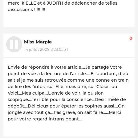
merci à ELLE et à JUDITH de déclencher de telles
discussions !!!!!!!!!
0
Miss Marple
14 juillet 2009 à 23:05:31
Envie de répondre à votre article....Je partage votre
point de vue à la lecture de l'article.....Et pourtant, dieu
sait si je me suis retrouvée,comme une conne en train
de lire des "infos" sur Elle, mais pire, sur Closer ou
Voici....Mea culpa....L'envie de voir, la pulsion
scopique....Terrible pour la conscience...Désir mêlé de
dégoût....Délicieux pour épater les copines aussi....On
jongle avec tout ça....Pas grave, on sait faire......Merci
pour votre regard intransigeant....