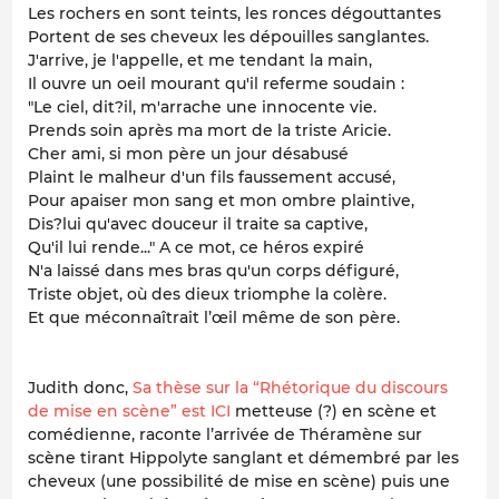
Les rochers en sont teints, les ronces dégouttantes
Portent de ses cheveux les dépouilles sanglantes.
J'arrive, je l'appelle, et me tendant la main,
Il ouvre un oeil mourant qu'il referme soudain :
"Le ciel, dit?il, m'arrache une innocente vie.
Prends soin après ma mort de la triste Aricie.
Cher ami, si mon père un jour désabusé
Plaint le malheur d'un fils faussement accusé,
Pour apaiser mon sang et mon ombre plaintive,
Dis?lui qu'avec douceur il traite sa captive,
Qu'il lui rende..." A ce mot, ce héros expiré
N'a laissé dans mes bras qu'un corps défiguré,
Triste objet, où des dieux triomphe la colère.
Et que méconnaîtrait l’œil même de son père.
Judith donc,
Sa thèse sur la “Rhétorique du discours
de mise en scène” est ICI
metteuse (?) en scène et
comédienne, raconte l’arrivée de Théramène sur
scène tirant Hippolyte sanglant et démembré par les
cheveux (une possibilité de mise en scène) puis une