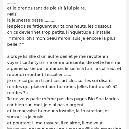
..........
et je prends tant de plaisir à lui plaire.
Mais,
la jeunesse passe ...........
les pieds se fatiguent sur talons hauts, les dessous
chics deviennet trop petits, l inquietude s installe
_" miroir, oh ! mon beau miroir, suis je encore la plus
belle ? "
alors je lis Elle d un autre oeil et je me révolte en
voyant cette tyrannie omni presente, de cette femme
à peine sortie de l enfance, le seins à l air, le cul haut et
rebondi montant l escalier ........
je m insurge en lisant ces articles sur les soi disant
rondes qui plaisent aux hommes (elles font du 40, 42,
rondes ? )
Je ne vous parle même pas des pages Bio Spa Modes
car bien sur, moi, je n ai pas d argent .........
et la mauvaise humeur s installe, la frustration, et
surtout la jalousie .........
et pourtant il me rassure, il m aime, il me veut
heureuse, ne veut pas vivre avec une fille de magasine