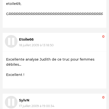
etoile69,
GRRRRRRRRRRRRRRRRRRRRRRRRRRRRRRRRRRRRRRRRRRrrrrr
0
Etoile66
18 juillet 2009 à 13:18:50
Excellente analyse Judith de ce truc pour femmes
débiles...
Excellent !
0
SylvN
17 juillet 2009 à 19:00:34