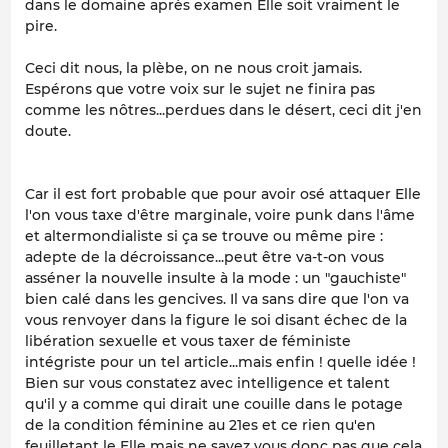
dans le domaine après examen Elle soit vraiment le
pire.
Ceci dit nous, la plèbe, on ne nous croit jamais.
Espérons que votre voix sur le sujet ne finira pas
comme les nôtres...perdues dans le désert, ceci dit j'en
doute.
Car il est fort probable que pour avoir osé attaquer Elle
l'on vous taxe d'être marginale, voire punk dans l'âme
et altermondialiste si ça se trouve ou même pire :
adepte de la décroissance...peut être va-t-on vous
asséner la nouvelle insulte à la mode : un "gauchiste"
bien calé dans les gencives. Il va sans dire que l'on va
vous renvoyer dans la figure le soi disant échec de la
libération sexuelle et vous taxer de féministe
intégriste pour un tel article...mais enfin ! quelle idée !
Bien sur vous constatez avec intelligence et talent
qu'il y a comme qui dirait une couille dans le potage
de la condition féminine au 21es et ce rien qu'en
feuilletant le Elle mais ne savez vous donc pas que cela