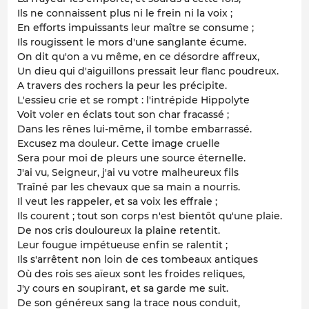
Ils ne connaissent plus ni le frein ni la voix ;
En efforts impuissants leur maître se consume ;
Ils rougissent le mors d'une sanglante écume.
On dit qu'on a vu même, en ce désordre affreux,
Un dieu qui d'aiguillons pressait leur flanc poudreux.
A travers des rochers la peur les précipite.
L'essieu crie et se rompt : l'intrépide Hippolyte
Voit voler en éclats tout son char fracassé ;
Dans les rênes lui-même, il tombe embarrassé.
Excusez ma douleur. Cette image cruelle
Sera pour moi de pleurs une source éternelle.
J'ai vu, Seigneur, j'ai vu votre malheureux fils
Traîné par les chevaux que sa main a nourris.
Il veut les rappeler, et sa voix les effraie ;
Ils courent ; tout son corps n'est bientôt qu'une plaie.
De nos cris douloureux la plaine retentit.
Leur fougue impétueuse enfin se ralentit ;
Ils s'arrêtent non loin de ces tombeaux antiques
Où des rois ses aïeux sont les froides reliques,
J'y cours en soupirant, et sa garde me suit.
De son généreux sang la trace nous conduit,