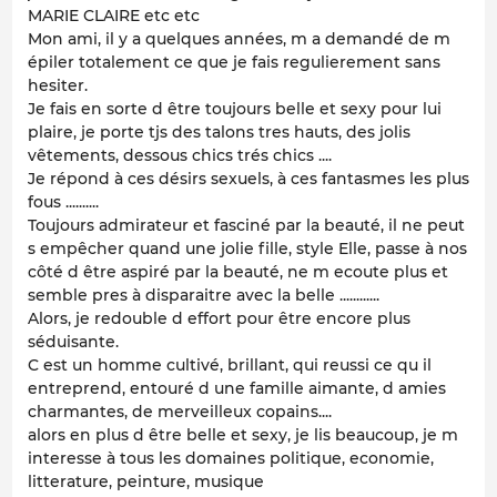
MARIE CLAIRE etc etc
Mon ami, il y a quelques années, m a demandé de m
épiler totalement ce que je fais regulierement sans
hesiter.
Je fais en sorte d être toujours belle et sexy pour lui
plaire, je porte tjs des talons tres hauts, des jolis
vêtements, dessous chics trés chics ....
Je répond à ces désirs sexuels, à ces fantasmes les plus
fous ..........
Toujours admirateur et fasciné par la beauté, il ne peut
s empêcher quand une jolie fille, style Elle, passe à nos
côté d être aspiré par la beauté, ne m ecoute plus et
semble pres à disparaitre avec la belle ............
Alors, je redouble d effort pour être encore plus
séduisante.
C est un homme cultivé, brillant, qui reussi ce qu il
entreprend, entouré d une famille aimante, d amies
charmantes, de merveilleux copains....
alors en plus d être belle et sexy, je lis beaucoup, je m
interesse à tous les domaines politique, economie,
litterature, peinture, musique