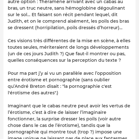
autre option : Théramène arrivant avec un cabas au
bras, un truc neutre, sans hémoglobine dégoulinant
sur le sol… Et faisant son récit pendant lequel, dit
Judith, et on le comprend aisément, les poils des bras
se dressent (horripilation, poils dressés d’horreur)…
Ces visions très différentes de la mise en scène, à elles
toutes seules, mériteraient de longs développements
(un de ces jours Judith ?) Que faut-il montrer ou pas,
quelles conséquences sur la perception du texte ?
Pour ma part j’y ai vu un parallèle avec l’opposition
entre érotisme et pornographie (sans oublier
qu’André Breton disait : "la pornographie c'est
l'érotisme des autres".)
Imaginant que le cabas neutre peut avoir les vertus de
l’érotisme, c’est à dire de laisser l’imaginaire
fonctionner, la surprise dresser les poils (voir autre
chose dans le cas de l’érotisme), tandis que la
pornographie qui montre tout (trop ?) impose une
image unique ne laissant pas de place aux fantasmes