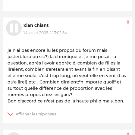
0
xian chiant
14 juillet 2009 à 13:02:54
je n'ai pas encore lu les propos du forum mais
juste(blurp ou sic?) la chronique et je me posait la
question, après l'avoir apprécié, combien de filles la
liraient, combien s'areteraient avant la fin en disant
elle me soule, c'est trop long, où veut-elle en venir(t'as
qu'a lire!) etc... Combien diraient:"n'importe quoi!" et
surtout quelle différence de proportion avec les
mêmes propos chez les gars?
Bon d'accord ce n'est pas de la haute philo mais..bon.
0