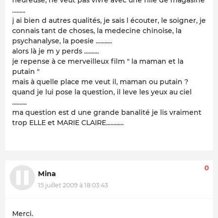
.........
j ai bien d autres qualités, je sais l écouter, le soigner, je
connais tant de choses, la medecine chinoise, la
psychanalyse, la poesie ...........
alors là je m y perds ..........
je repense à ce merveilleux film " la maman et la
putain "
mais à quelle place me veut il, maman ou putain ?
quand je lui pose la question, il leve les yeux au ciel
..........
ma question est d une grande banalité je lis vraiment
trop ELLE et MARIE CLAIRE............
0
Mina
15 juillet 2009 à 18:03:43
Merci.