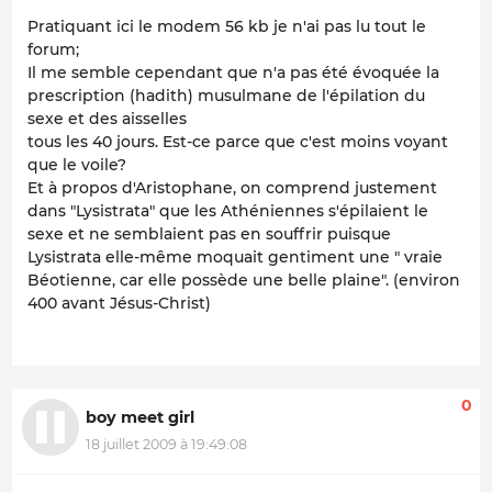
Pratiquant ici le modem 56 kb je n'ai pas lu tout le
forum;
Il me semble cependant que n'a pas été évoquée la
prescription (hadith) musulmane de l'épilation du
sexe et des aisselles
tous les 40 jours. Est-ce parce que c'est moins voyant
que le voile?
Et à propos d'Aristophane, on comprend justement
dans "Lysistrata" que les Athéniennes s'épilaient le
sexe et ne semblaient pas en souffrir puisque
Lysistrata elle-même moquait gentiment une " vraie
Béotienne, car elle possède une belle plaine". (environ
400 avant Jésus-Christ)
0
boy meet girl
18 juillet 2009 à 19:49:08