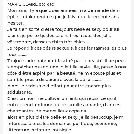
MARIE CLAIRE etc etc
Mon ami, il y a quelques années, m a demandé de m
épiler totalement ce que je fais regulierement sans
hesiter.
Je fais en sorte d être toujours belle et sexy pour lui
plaire, je porte tjs des talons tres hauts, des jolis
vêtements, dessous chics trés chics ....
Je répond à ces désirs sexuels, à ces fantasmes les plus
fous ..........
Toujours admirateur et fasciné par la beauté, il ne peut
s empêcher quand une jolie fille, style Elle, passe à nos
côté d être aspiré par la beauté, ne m ecoute plus et
semble pres à disparaitre avec la belle ............
Alors, je redouble d effort pour être encore plus
séduisante.
C est un homme cultivé, brillant, qui reussi ce qu il
entreprend, entouré d une famille aimante, d amies
charmantes, de merveilleux copains....
alors en plus d être belle et sexy, je lis beaucoup, je m
interesse à tous les domaines politique, economie,
litterature, peinture, musique