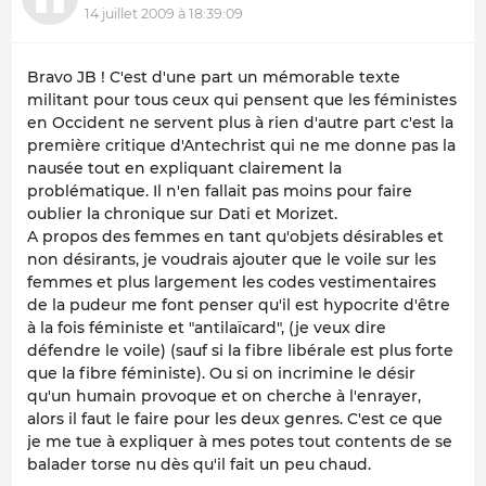
14 juillet 2009 à 18:39:09
Bravo JB ! C'est d'une part un mémorable texte
militant pour tous ceux qui pensent que les féministes
en Occident ne servent plus à rien d'autre part c'est la
première critique d'Antechrist qui ne me donne pas la
nausée tout en expliquant clairement la
problématique. Il n'en fallait pas moins pour faire
oublier la chronique sur Dati et Morizet.
A propos des femmes en tant qu'objets désirables et
non désirants, je voudrais ajouter que le voile sur les
femmes et plus largement les codes vestimentaires
de la pudeur me font penser qu'il est hypocrite d'être
à la fois féministe et "antilaïcard", (je veux dire
défendre le voile) (sauf si la fibre libérale est plus forte
que la fibre féministe). Ou si on incrimine le désir
qu'un humain provoque et on cherche à l'enrayer,
alors il faut le faire pour les deux genres. C'est ce que
je me tue à expliquer à mes potes tout contents de se
balader torse nu dès qu'il fait un peu chaud.