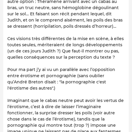
autre option : Théramène arrivant avec un cabas au
bras, un truc neutre, sans hémoglobine dégoulinant
sur le sol… Et faisant son récit pendant lequel, dit
Judith, et on le comprend aisément, les poils des bras
se dressent (horripilation, poils dressés d’horreur)…
Ces visions très différentes de la mise en scène, à elles
toutes seules, mériteraient de longs développements
(un de ces jours Judith ?) Que faut-il montrer ou pas,
quelles conséquences sur la perception du texte ?
Pour ma part j’y ai vu un parallèle avec l’opposition
entre érotisme et pornographie (sans oublier
qu’André Breton disait : "la pornographie c'est
l'érotisme des autres".)
Imaginant que le cabas neutre peut avoir les vertus de
l’érotisme, c’est à dire de laisser l’imaginaire
fonctionner, la surprise dresser les poils (voir autre
chose dans le cas de l’érotisme), tandis que la
pornographie qui montre tout (trop ?) impose une
image unique ne laissant pas de place aux fantasmes