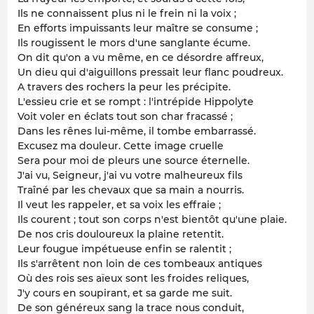
Ils ne connaissent plus ni le frein ni la voix ;
En efforts impuissants leur maître se consume ;
Ils rougissent le mors d'une sanglante écume.
On dit qu'on a vu même, en ce désordre affreux,
Un dieu qui d'aiguillons pressait leur flanc poudreux.
A travers des rochers la peur les précipite.
L'essieu crie et se rompt : l'intrépide Hippolyte
Voit voler en éclats tout son char fracassé ;
Dans les rênes lui-même, il tombe embarrassé.
Excusez ma douleur. Cette image cruelle
Sera pour moi de pleurs une source éternelle.
J'ai vu, Seigneur, j'ai vu votre malheureux fils
Traîné par les chevaux que sa main a nourris.
Il veut les rappeler, et sa voix les effraie ;
Ils courent ; tout son corps n'est bientôt qu'une plaie.
De nos cris douloureux la plaine retentit.
Leur fougue impétueuse enfin se ralentit ;
Ils s'arrêtent non loin de ces tombeaux antiques
Où des rois ses aïeux sont les froides reliques,
J'y cours en soupirant, et sa garde me suit.
De son généreux sang la trace nous conduit,