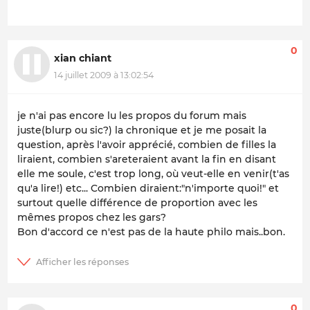
0
xian chiant
14 juillet 2009 à 13:02:54
je n'ai pas encore lu les propos du forum mais
juste(blurp ou sic?) la chronique et je me posait la
question, après l'avoir apprécié, combien de filles la
liraient, combien s'areteraient avant la fin en disant
elle me soule, c'est trop long, où veut-elle en venir(t'as
qu'a lire!) etc... Combien diraient:"n'importe quoi!" et
surtout quelle différence de proportion avec les
mêmes propos chez les gars?
Bon d'accord ce n'est pas de la haute philo mais..bon.
0