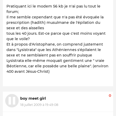
Pratiquant ici le modem 56 kb je n'ai pas lu tout le
forum;
Il me semble cependant que n'a pas été évoquée la
prescription (hadith) musulmane de l'épilation du
sexe et des aisselles
tous les 40 jours. Est-ce parce que c'est moins voyant
que le voile?
Et à propos d'Aristophane, on comprend justement
dans "Lysistrata" que les Athéniennes s'épilaient le
sexe et ne semblaient pas en souffrir puisque
Lysistrata elle-même moquait gentiment une " vraie
Béotienne, car elle possède une belle plaine". (environ
400 avant Jésus-Christ)
0
boy meet girl
18 juillet 2009 à 19:49:08