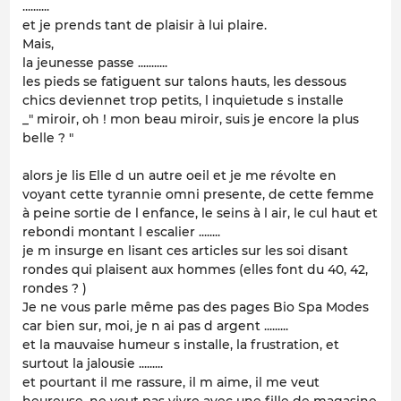
..........
et je prends tant de plaisir à lui plaire.
Mais,
la jeunesse passe ...........
les pieds se fatiguent sur talons hauts, les dessous
chics deviennet trop petits, l inquietude s installe
_" miroir, oh ! mon beau miroir, suis je encore la plus
belle ? "
alors je lis Elle d un autre oeil et je me révolte en
voyant cette tyrannie omni presente, de cette femme
à peine sortie de l enfance, le seins à l air, le cul haut et
rebondi montant l escalier ........
je m insurge en lisant ces articles sur les soi disant
rondes qui plaisent aux hommes (elles font du 40, 42,
rondes ? )
Je ne vous parle même pas des pages Bio Spa Modes
car bien sur, moi, je n ai pas d argent .........
et la mauvaise humeur s installe, la frustration, et
surtout la jalousie .........
et pourtant il me rassure, il m aime, il me veut
heureuse, ne veut pas vivre avec une fille de magasine