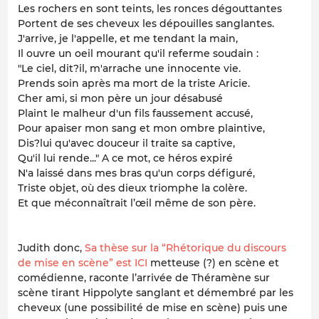
Les rochers en sont teints, les ronces dégouttantes
Portent de ses cheveux les dépouilles sanglantes.
J'arrive, je l'appelle, et me tendant la main,
Il ouvre un oeil mourant qu'il referme soudain :
"Le ciel, dit?il, m'arrache une innocente vie.
Prends soin après ma mort de la triste Aricie.
Cher ami, si mon père un jour désabusé
Plaint le malheur d'un fils faussement accusé,
Pour apaiser mon sang et mon ombre plaintive,
Dis?lui qu'avec douceur il traite sa captive,
Qu'il lui rende..." A ce mot, ce héros expiré
N'a laissé dans mes bras qu'un corps défiguré,
Triste objet, où des dieux triomphe la colère.
Et que méconnaîtrait l’œil même de son père.
Judith donc,
Sa thèse sur la “Rhétorique du discours
de mise en scène” est ICI
metteuse (?) en scène et
comédienne, raconte l’arrivée de Théramène sur
scène tirant Hippolyte sanglant et démembré par les
cheveux (une possibilité de mise en scène) puis une