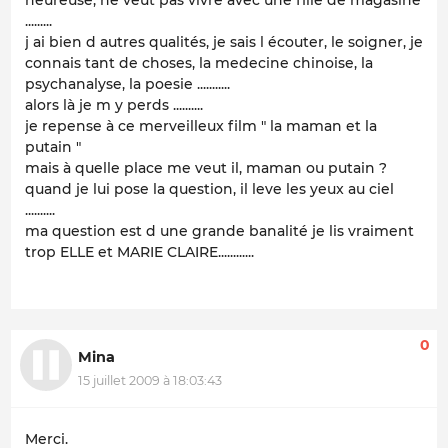
.........
j ai bien d autres qualités, je sais l écouter, le soigner, je
connais tant de choses, la medecine chinoise, la
psychanalyse, la poesie ...........
alors là je m y perds ..........
je repense à ce merveilleux film " la maman et la
putain "
mais à quelle place me veut il, maman ou putain ?
quand je lui pose la question, il leve les yeux au ciel
..........
ma question est d une grande banalité je lis vraiment
trop ELLE et MARIE CLAIRE............
0
Mina
15 juillet 2009 à 18:03:43
Merci.