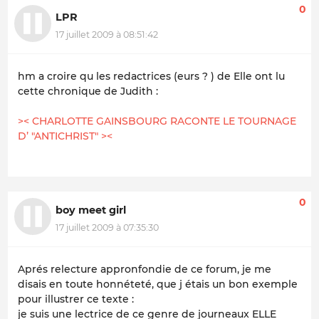
0
LPR
17 juillet 2009 à 08:51:42
hm a croire qu les redactrices (eurs ? ) de Elle ont lu
cette chronique de Judith :
>< CHARLOTTE GAINSBOURG RACONTE LE TOURNAGE
D’ "ANTICHRIST" ><
0
boy meet girl
17 juillet 2009 à 07:35:30
Aprés relecture appronfondie de ce forum, je me
disais en toute honnéteté, que j étais un bon exemple
pour illustrer ce texte :
je suis une lectrice de ce genre de journeaux ELLE