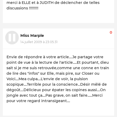
merci à ELLE et à JUDITH de déclencher de telles
discussions !!!!!!!!!
0
Miss Marple
14 juillet 2009 à 23:05:31
Envie de répondre à votre article....Je partage votre
point de vue à la lecture de l'article.....Et pourtant, dieu
sait si je me suis retrouvée,comme une conne en train
de lire des "infos" sur Elle, mais pire, sur Closer ou
Voici....Mea culpa....L'envie de voir, la pulsion
scopique....Terrible pour la conscience...Désir mêlé de
dégoût....Délicieux pour épater les copines aussi....On
jongle avec tout ça....Pas grave, on sait faire......Merci
pour votre regard intransigeant....