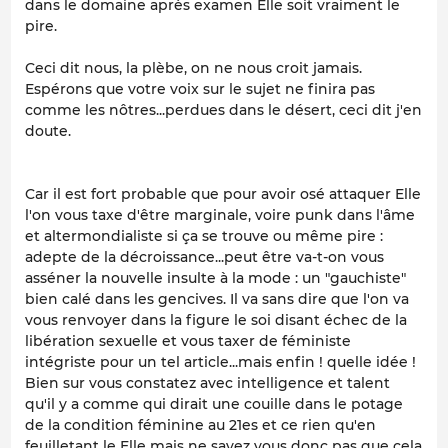
dans le domaine après examen Elle soit vraiment le
pire.
Ceci dit nous, la plèbe, on ne nous croit jamais.
Espérons que votre voix sur le sujet ne finira pas
comme les nôtres...perdues dans le désert, ceci dit j'en
doute.
Car il est fort probable que pour avoir osé attaquer Elle
l'on vous taxe d'être marginale, voire punk dans l'âme
et altermondialiste si ça se trouve ou même pire :
adepte de la décroissance...peut être va-t-on vous
asséner la nouvelle insulte à la mode : un "gauchiste"
bien calé dans les gencives. Il va sans dire que l'on va
vous renvoyer dans la figure le soi disant échec de la
libération sexuelle et vous taxer de féministe
intégriste pour un tel article...mais enfin ! quelle idée !
Bien sur vous constatez avec intelligence et talent
qu'il y a comme qui dirait une couille dans le potage
de la condition féminine au 21es et ce rien qu'en
feuilletant le Elle mais ne savez vous donc pas que cela