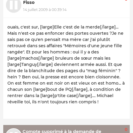
Fisso
14 juillet 2009 à 00:39:14
ouais, c'est sur, [large]Elle c'est de la merde[/large]...
Mais n'est-ce pas enfoncer des portes ouvertes ?Je ne
sais pas ce qu'en pensait ma mère car j'ai plutôt
retrouvé dans ses affaires "Mémoires d'une jeune fille
rangée". Et pour les hommes : oui il y a des
[large]machos[/large] bruleurs de sœur mais les
[large]Tanguy[/large] deviennent armée aussi. Et que
dire de la blanchitude des pages du "mag féminin" ?
hein ? Ben oui, la presse est encore bien cloisonnée.
On est femme on est noir on est vieux on est homo... à
chacun son [large]bout de PQ[/large], à condition de
rentrer dans la [large]p'tite case[/large].... Michael
réveille toi, ils n'ont toujours rien compris !
0
Compte supprimé à la demande de