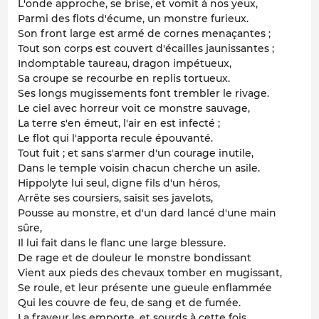
L'onde approche, se brise, et vomit à nos yeux,
Parmi des flots d'écume, un monstre furieux.
Son front large est armé de cornes menaçantes ;
Tout son corps est couvert d'écailles jaunissantes ;
Indomptable taureau, dragon impétueux,
Sa croupe se recourbe en replis tortueux.
Ses longs mugissements font trembler le rivage.
Le ciel avec horreur voit ce monstre sauvage,
La terre s'en émeut, l'air en est infecté ;
Le flot qui l'apporta recule épouvanté.
Tout fuit ; et sans s'armer d'un courage inutile,
Dans le temple voisin chacun cherche un asile.
Hippolyte lui seul, digne fils d'un héros,
Arrête ses coursiers, saisit ses javelots,
Pousse au monstre, et d'un dard lancé d'une main
sûre,
Il lui fait dans le flanc une large blessure.
De rage et de douleur le monstre bondissant
Vient aux pieds des chevaux tomber en mugissant,
Se roule, et leur présente une gueule enflammée
Qui les couvre de feu, de sang et de fumée.
La frayeur les emporte, et sourds à cette fois,