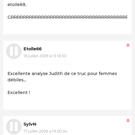
etoile69,
GRRRRRRRRRRRRRRRRRRRRRRRRRRRRRRRRRRRRRRRRRRrrrrr
0
Etoile66
18 juillet 2009 à 13:18:50
Excellente analyse Judith de ce truc pour femmes
débiles...
Excellent !
0
SylvN
17 juillet 2009 à 19:00:34