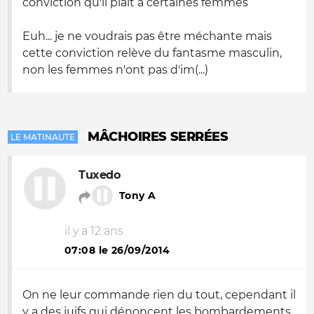
conviction qu'il plait à certaines femmes
Euh... je ne voudrais pas être méchante mais
cette conviction relève du fantasme masculin,
non les femmes n'ont pas d'im(...)
MÂCHOIRES SERRÉES
LE MATINAUTE
Tuxedo
Tony A
il y a 12 ans
07:08 le 26/09/2014
On ne leur commande rien du tout, cependant il
y a des juifs qui dénoncent les bombardements