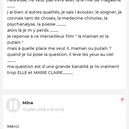
.........
j ai bien d autres qualités, je sais l écouter, le soigner, je
connais tant de choses, la medecine chinoise, la
psychanalyse, la poesie ...........
alors là je m y perds ..........
je repense à ce merveilleux film " la maman et la
putain "
mais à quelle place me veut il, maman ou putain ?
quand je lui pose la question, il leve les yeux au ciel
..........
ma question est d une grande banalité je lis vraiment
trop ELLE et MARIE CLAIRE............
0
Mina
15 juillet 2009 à 18:03:43
Merci.