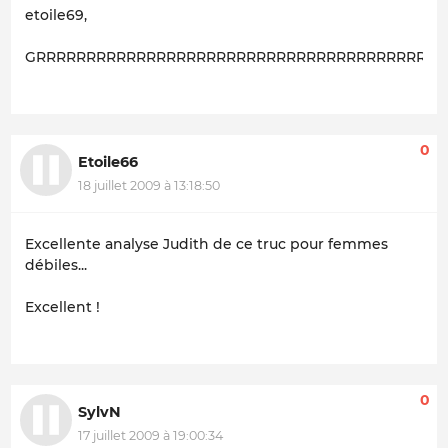
etoile69,
GRRRRRRRRRRRRRRRRRRRRRRRRRRRRRRRRRRRRRRRRRRrrrrr
0
Etoile66
18 juillet 2009 à 13:18:50
Excellente analyse Judith de ce truc pour femmes
débiles...
Excellent !
0
SylvN
17 juillet 2009 à 19:00:34