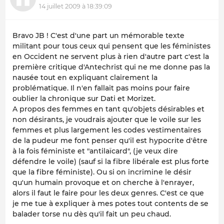
14 juillet 2009 à 18:39:09
Bravo JB ! C'est d'une part un mémorable texte
militant pour tous ceux qui pensent que les féministes
en Occident ne servent plus à rien d'autre part c'est la
première critique d'Antechrist qui ne me donne pas la
nausée tout en expliquant clairement la
problématique. Il n'en fallait pas moins pour faire
oublier la chronique sur Dati et Morizet.
A propos des femmes en tant qu'objets désirables et
non désirants, je voudrais ajouter que le voile sur les
femmes et plus largement les codes vestimentaires
de la pudeur me font penser qu'il est hypocrite d'être
à la fois féministe et "antilaïcard", (je veux dire
défendre le voile) (sauf si la fibre libérale est plus forte
que la fibre féministe). Ou si on incrimine le désir
qu'un humain provoque et on cherche à l'enrayer,
alors il faut le faire pour les deux genres. C'est ce que
je me tue à expliquer à mes potes tout contents de se
balader torse nu dès qu'il fait un peu chaud.