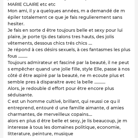
MARIE CLAIRE etc etc
Mon ami, il y a quelques années, m a demandé de m
épiler totalement ce que je fais regulierement sans
hesiter.
Je fais en sorte d être toujours belle et sexy pour lui
plaire, je porte tjs des talons tres hauts, des jolis
vêtements, dessous chics trés chics ....
Je répond à ces désirs sexuels, à ces fantasmes les plus
fous ..........
Toujours admirateur et fasciné par la beauté, il ne peut
s empêcher quand une jolie fille, style Elle, passe à nos
côté d être aspiré par la beauté, ne m ecoute plus et
semble pres à disparaitre avec la belle ............
Alors, je redouble d effort pour être encore plus
séduisante.
C est un homme cultivé, brillant, qui reussi ce qu il
entreprend, entouré d une famille aimante, d amies
charmantes, de merveilleux copains....
alors en plus d être belle et sexy, je lis beaucoup, je m
interesse à tous les domaines politique, economie,
litterature, peinture, musique