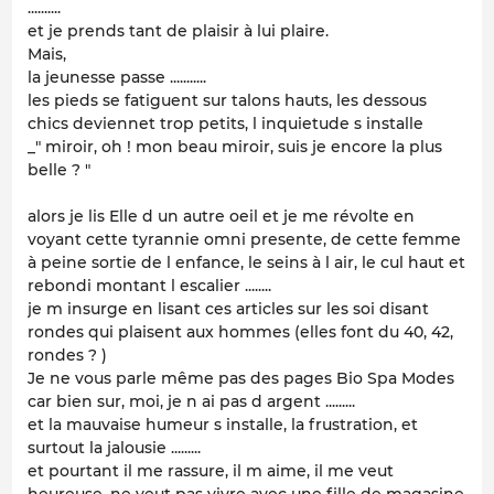
..........
et je prends tant de plaisir à lui plaire.
Mais,
la jeunesse passe ...........
les pieds se fatiguent sur talons hauts, les dessous
chics deviennet trop petits, l inquietude s installe
_" miroir, oh ! mon beau miroir, suis je encore la plus
belle ? "
alors je lis Elle d un autre oeil et je me révolte en
voyant cette tyrannie omni presente, de cette femme
à peine sortie de l enfance, le seins à l air, le cul haut et
rebondi montant l escalier ........
je m insurge en lisant ces articles sur les soi disant
rondes qui plaisent aux hommes (elles font du 40, 42,
rondes ? )
Je ne vous parle même pas des pages Bio Spa Modes
car bien sur, moi, je n ai pas d argent .........
et la mauvaise humeur s installe, la frustration, et
surtout la jalousie .........
et pourtant il me rassure, il m aime, il me veut
heureuse, ne veut pas vivre avec une fille de magasine