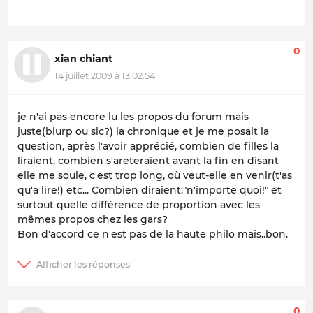
0
xian chiant
14 juillet 2009 à 13:02:54
je n'ai pas encore lu les propos du forum mais
juste(blurp ou sic?) la chronique et je me posait la
question, après l'avoir apprécié, combien de filles la
liraient, combien s'areteraient avant la fin en disant
elle me soule, c'est trop long, où veut-elle en venir(t'as
qu'a lire!) etc... Combien diraient:"n'importe quoi!" et
surtout quelle différence de proportion avec les
mêmes propos chez les gars?
Bon d'accord ce n'est pas de la haute philo mais..bon.
0