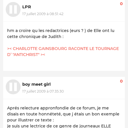
0
LPR
17 juillet 2009 à 08:51:42
hm a croire qu les redactrices (eurs ? ) de Elle ont lu
cette chronique de Judith :
>< CHARLOTTE GAINSBOURG RACONTE LE TOURNAGE
D’ "ANTICHRIST" ><
0
boy meet girl
17 juillet 2009 à 07:35:30
Aprés relecture appronfondie de ce forum, je me
disais en toute honnéteté, que j étais un bon exemple
pour illustrer ce texte :
je suis une lectrice de ce genre de journeaux ELLE