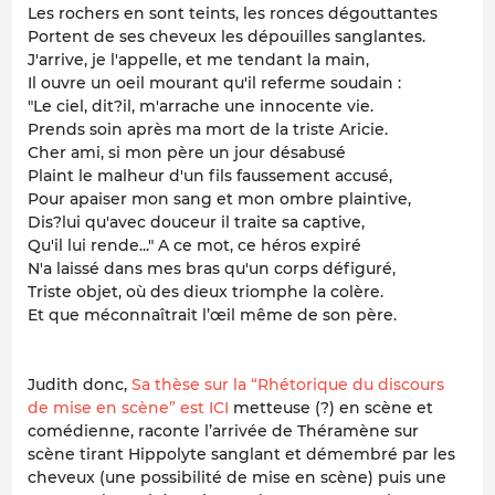
Les rochers en sont teints, les ronces dégouttantes
Portent de ses cheveux les dépouilles sanglantes.
J'arrive, je l'appelle, et me tendant la main,
Il ouvre un oeil mourant qu'il referme soudain :
"Le ciel, dit?il, m'arrache une innocente vie.
Prends soin après ma mort de la triste Aricie.
Cher ami, si mon père un jour désabusé
Plaint le malheur d'un fils faussement accusé,
Pour apaiser mon sang et mon ombre plaintive,
Dis?lui qu'avec douceur il traite sa captive,
Qu'il lui rende..." A ce mot, ce héros expiré
N'a laissé dans mes bras qu'un corps défiguré,
Triste objet, où des dieux triomphe la colère.
Et que méconnaîtrait l’œil même de son père.
Judith donc,
Sa thèse sur la “Rhétorique du discours
de mise en scène” est ICI
metteuse (?) en scène et
comédienne, raconte l’arrivée de Théramène sur
scène tirant Hippolyte sanglant et démembré par les
cheveux (une possibilité de mise en scène) puis une