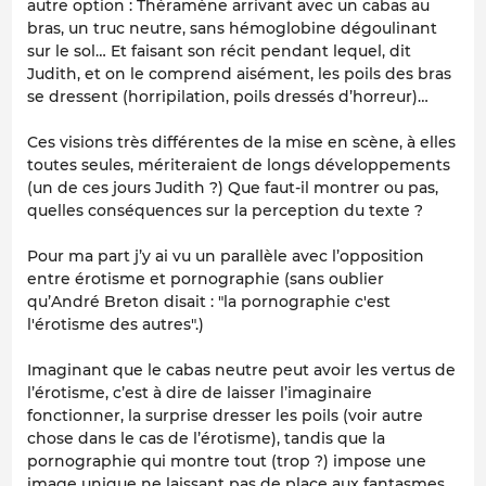
autre option : Théramène arrivant avec un cabas au
bras, un truc neutre, sans hémoglobine dégoulinant
sur le sol… Et faisant son récit pendant lequel, dit
Judith, et on le comprend aisément, les poils des bras
se dressent (horripilation, poils dressés d’horreur)…
Ces visions très différentes de la mise en scène, à elles
toutes seules, mériteraient de longs développements
(un de ces jours Judith ?) Que faut-il montrer ou pas,
quelles conséquences sur la perception du texte ?
Pour ma part j’y ai vu un parallèle avec l’opposition
entre érotisme et pornographie (sans oublier
qu’André Breton disait : "la pornographie c'est
l'érotisme des autres".)
Imaginant que le cabas neutre peut avoir les vertus de
l’érotisme, c’est à dire de laisser l’imaginaire
fonctionner, la surprise dresser les poils (voir autre
chose dans le cas de l’érotisme), tandis que la
pornographie qui montre tout (trop ?) impose une
image unique ne laissant pas de place aux fantasmes