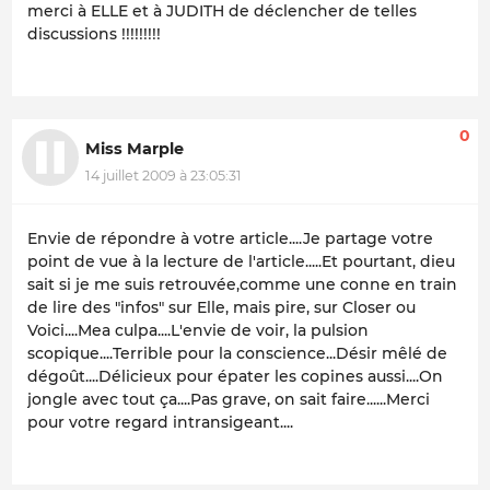
merci à ELLE et à JUDITH de déclencher de telles
discussions !!!!!!!!!
0
Miss Marple
14 juillet 2009 à 23:05:31
Envie de répondre à votre article....Je partage votre
point de vue à la lecture de l'article.....Et pourtant, dieu
sait si je me suis retrouvée,comme une conne en train
de lire des "infos" sur Elle, mais pire, sur Closer ou
Voici....Mea culpa....L'envie de voir, la pulsion
scopique....Terrible pour la conscience...Désir mêlé de
dégoût....Délicieux pour épater les copines aussi....On
jongle avec tout ça....Pas grave, on sait faire......Merci
pour votre regard intransigeant....