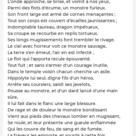
L'onde approche, se brise, et vomit à nos yeux,
Parmi des flots d'écume, un monstre furieux.
Son front large est armé de cornes menaçantes ;
Tout son corps est couvert d'écailles jaunissantes ;
Indomptable taureau, dragon impétueux,
Sa croupe se recourbe en replis tortueux.
Ses longs mugissements font trembler le rivage.
Le ciel avec horreur voit ce monstre sauvage,
La terre s'en émeut, l'air en est infecté ;
Le flot qui l'apporta recule épouvanté.
Tout fuit ; et sans s'armer d'un courage inutile,
Dans le temple voisin chacun cherche un asile.
Hippolyte lui seul, digne fils d'un héros,
Arrête ses coursiers, saisit ses javelots,
Pousse au monstre, et d'un dard lancé d'une main
sûre,
Il lui fait dans le flanc une large blessure.
De rage et de douleur le monstre bondissant
Vient aux pieds des chevaux tomber en mugissant,
Se roule, et leur présente une gueule enflammée
Qui les couvre de feu, de sang et de fumée.
La frayeur les emporte, et sourds à cette fois,