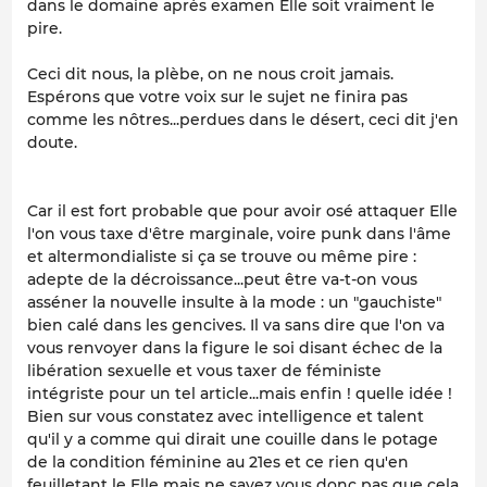
dans le domaine après examen Elle soit vraiment le
pire.
Ceci dit nous, la plèbe, on ne nous croit jamais.
Espérons que votre voix sur le sujet ne finira pas
comme les nôtres...perdues dans le désert, ceci dit j'en
doute.
Car il est fort probable que pour avoir osé attaquer Elle
l'on vous taxe d'être marginale, voire punk dans l'âme
et altermondialiste si ça se trouve ou même pire :
adepte de la décroissance...peut être va-t-on vous
asséner la nouvelle insulte à la mode : un "gauchiste"
bien calé dans les gencives. Il va sans dire que l'on va
vous renvoyer dans la figure le soi disant échec de la
libération sexuelle et vous taxer de féministe
intégriste pour un tel article...mais enfin ! quelle idée !
Bien sur vous constatez avec intelligence et talent
qu'il y a comme qui dirait une couille dans le potage
de la condition féminine au 21es et ce rien qu'en
feuilletant le Elle mais ne savez vous donc pas que cela