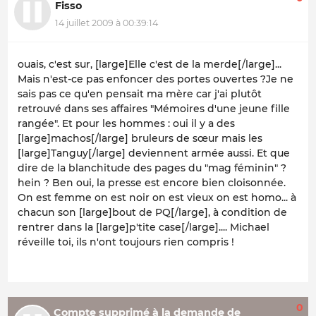
Fisso
14 juillet 2009 à 00:39:14
ouais, c'est sur, [large]Elle c'est de la merde[/large]...
Mais n'est-ce pas enfoncer des portes ouvertes ?Je ne
sais pas ce qu'en pensait ma mère car j'ai plutôt
retrouvé dans ses affaires "Mémoires d'une jeune fille
rangée". Et pour les hommes : oui il y a des
[large]machos[/large] bruleurs de sœur mais les
[large]Tanguy[/large] deviennent armée aussi. Et que
dire de la blanchitude des pages du "mag féminin" ?
hein ? Ben oui, la presse est encore bien cloisonnée.
On est femme on est noir on est vieux on est homo... à
chacun son [large]bout de PQ[/large], à condition de
rentrer dans la [large]p'tite case[/large].... Michael
réveille toi, ils n'ont toujours rien compris !
0
Compte supprimé à la demande de