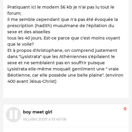
Pratiquant ici le modem 56 kb je n'ai pas lu tout le
forum;
Il me semble cependant que n'a pas été évoquée la
prescription (hadith) musulmane de l'épilation du
sexe et des aisselles
tous les 40 jours. Est-ce parce que c'est moins voyant
que le voile?
Et à propos d'Aristophane, on comprend justement
dans "Lysistrata" que les Athéniennes s'épilaient le
sexe et ne semblaient pas en souffrir puisque
Lysistrata elle-même moquait gentiment une " vraie
Béotienne, car elle possède une belle plaine". (environ
400 avant Jésus-Christ)
0
boy meet girl
18 juillet 2009 à 19:49:08