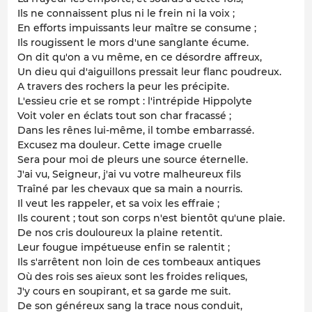
Ils ne connaissent plus ni le frein ni la voix ;
En efforts impuissants leur maître se consume ;
Ils rougissent le mors d'une sanglante écume.
On dit qu'on a vu même, en ce désordre affreux,
Un dieu qui d'aiguillons pressait leur flanc poudreux.
A travers des rochers la peur les précipite.
L'essieu crie et se rompt : l'intrépide Hippolyte
Voit voler en éclats tout son char fracassé ;
Dans les rênes lui-même, il tombe embarrassé.
Excusez ma douleur. Cette image cruelle
Sera pour moi de pleurs une source éternelle.
J'ai vu, Seigneur, j'ai vu votre malheureux fils
Traîné par les chevaux que sa main a nourris.
Il veut les rappeler, et sa voix les effraie ;
Ils courent ; tout son corps n'est bientôt qu'une plaie.
De nos cris douloureux la plaine retentit.
Leur fougue impétueuse enfin se ralentit ;
Ils s'arrêtent non loin de ces tombeaux antiques
Où des rois ses aïeux sont les froides reliques,
J'y cours en soupirant, et sa garde me suit.
De son généreux sang la trace nous conduit,