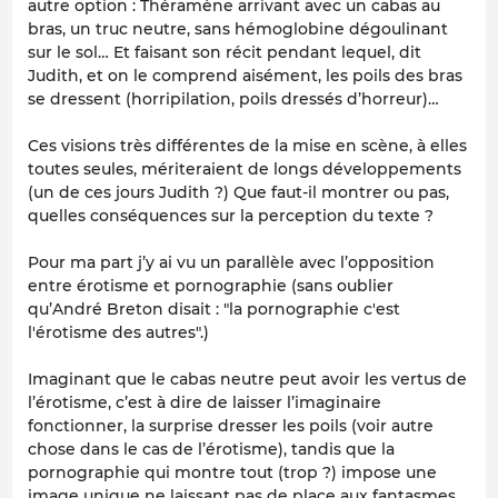
autre option : Théramène arrivant avec un cabas au
bras, un truc neutre, sans hémoglobine dégoulinant
sur le sol… Et faisant son récit pendant lequel, dit
Judith, et on le comprend aisément, les poils des bras
se dressent (horripilation, poils dressés d’horreur)…
Ces visions très différentes de la mise en scène, à elles
toutes seules, mériteraient de longs développements
(un de ces jours Judith ?) Que faut-il montrer ou pas,
quelles conséquences sur la perception du texte ?
Pour ma part j’y ai vu un parallèle avec l’opposition
entre érotisme et pornographie (sans oublier
qu’André Breton disait : "la pornographie c'est
l'érotisme des autres".)
Imaginant que le cabas neutre peut avoir les vertus de
l’érotisme, c’est à dire de laisser l’imaginaire
fonctionner, la surprise dresser les poils (voir autre
chose dans le cas de l’érotisme), tandis que la
pornographie qui montre tout (trop ?) impose une
image unique ne laissant pas de place aux fantasmes