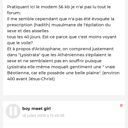
Pratiquant ici le modem 56 kb je n'ai pas lu tout le
forum;
Il me semble cependant que n'a pas été évoquée la
prescription (hadith) musulmane de l'épilation du
sexe et des aisselles
tous les 40 jours. Est-ce parce que c'est moins voyant
que le voile?
Et à propos d'Aristophane, on comprend justement
dans "Lysistrata" que les Athéniennes s'épilaient le
sexe et ne semblaient pas en souffrir puisque
Lysistrata elle-même moquait gentiment une " vraie
Béotienne, car elle possède une belle plaine". (environ
400 avant Jésus-Christ)
0
boy meet girl
18 juillet 2009 à 19:49:08