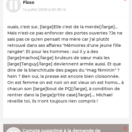
Fisso
14 juillet 2009 à 00:39:14
ouais, c'est sur, [large]Elle c'est de la merde[/large]...
Mais n'est-ce pas enfoncer des portes ouvertes ?Je ne
sais pas ce qu'en pensait ma mère car j'ai plutôt
retrouvé dans ses affaires "Mémoires d'une jeune fille
rangée". Et pour les hommes : oui il y a des
[large]machos[/large] bruleurs de sœur mais les
[large]Tanguy[/large] deviennent armée aussi. Et que
dire de la blanchitude des pages du "mag féminin" ?
hein ? Ben oui, la presse est encore bien cloisonnée.
On est femme on est noir on est vieux on est homo... à
chacun son [large]bout de PQ[/large], à condition de
rentrer dans la [large]p'tite case[/large].... Michael
réveille toi, ils n'ont toujours rien compris !
0
Compte supprimé à la demande de