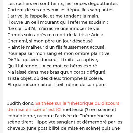
Les rochers en sont teints, les ronces dégouttantes
Portent de ses cheveux les dépouilles sanglantes.
J'arrive, je l'appelle, et me tendant la main,
Il ouvre un oeil mourant qu'il referme soudain :
"Le ciel, dit?il, m'arrache une innocente vie.
Prends soin après ma mort de la triste Aricie.
Cher ami, si mon père un jour désabusé
Plaint le malheur d'un fils faussement accusé,
Pour apaiser mon sang et mon ombre plaintive,
Dis?lui qu'avec douceur il traite sa captive,
Qu'il lui rende..." A ce mot, ce héros expiré
N'a laissé dans mes bras qu'un corps défiguré,
Triste objet, où des dieux triomphe la colère.
Et que méconnaîtrait l’œil même de son père.
Judith donc,
Sa thèse sur la “Rhétorique du discours
de mise en scène” est ICI
metteuse (?) en scène et
comédienne, raconte l’arrivée de Théramène sur
scène tirant Hippolyte sanglant et démembré par les
cheveux (une possibilité de mise en scène) puis une