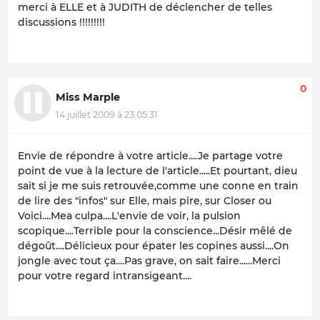
merci à ELLE et à JUDITH de déclencher de telles
discussions !!!!!!!!!
0
Miss Marple
14 juillet 2009 à 23:05:31
Envie de répondre à votre article....Je partage votre
point de vue à la lecture de l'article.....Et pourtant, dieu
sait si je me suis retrouvée,comme une conne en train
de lire des "infos" sur Elle, mais pire, sur Closer ou
Voici....Mea culpa....L'envie de voir, la pulsion
scopique....Terrible pour la conscience...Désir mêlé de
dégoût....Délicieux pour épater les copines aussi....On
jongle avec tout ça....Pas grave, on sait faire......Merci
pour votre regard intransigeant....