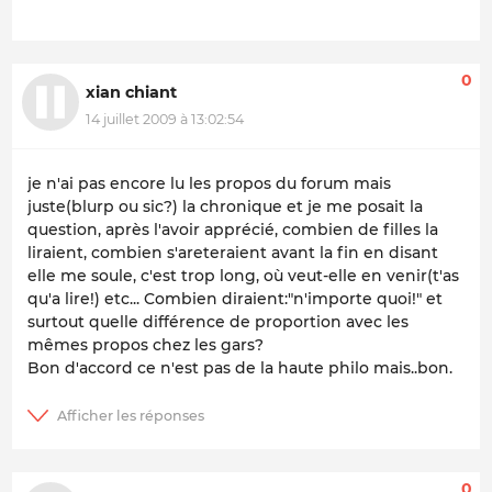
0
xian chiant
14 juillet 2009 à 13:02:54
je n'ai pas encore lu les propos du forum mais
juste(blurp ou sic?) la chronique et je me posait la
question, après l'avoir apprécié, combien de filles la
liraient, combien s'areteraient avant la fin en disant
elle me soule, c'est trop long, où veut-elle en venir(t'as
qu'a lire!) etc... Combien diraient:"n'importe quoi!" et
surtout quelle différence de proportion avec les
mêmes propos chez les gars?
Bon d'accord ce n'est pas de la haute philo mais..bon.
0