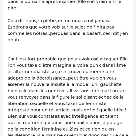
dans le domaine après examen Elle soit vraiment le
pire.
Ceci dit nous, la plèbe, on ne nous croit jamais.
Espérons que votre voix sur le sujet ne finira pas
comme les nôtres...perdues dans le désert, ceci dit j'en
doute.
Car il est fort probable que pour avoir osé attaquer Elle
l'on vous taxe d'être marginale, voire punk dans l'âme
et altermondialiste si ça se trouve ou même pire :
adepte de la décroissance...peut être va-t-on vous
asséner la nouvelle insulte à la mode : un "gauchiste"
bien calé dans les gencives. Il va sans dire que l'on va
vous renvoyer dans la figure le soi disant échec de la
libération sexuelle et vous taxer de féministe
intégriste pour un tel article...mais enfin ! quelle idée !
Bien sur vous constatez avec intelligence et talent
qu'il y a comme qui dirait une couille dans le potage
de la condition féminine au 21es et ce rien qu'en
feuilletant le Elle mais ne savez vous donc pas que cela