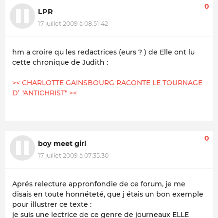
0
LPR
17 juillet 2009 à 08:51:42
hm a croire qu les redactrices (eurs ? ) de Elle ont lu
cette chronique de Judith :
>< CHARLOTTE GAINSBOURG RACONTE LE TOURNAGE
D’ "ANTICHRIST" ><
0
boy meet girl
17 juillet 2009 à 07:35:30
Aprés relecture appronfondie de ce forum, je me
disais en toute honnéteté, que j étais un bon exemple
pour illustrer ce texte :
je suis une lectrice de ce genre de journeaux ELLE