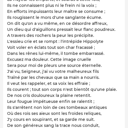
Ils ne connaissent plus ni le frein ni la voix ;
En efforts impuissants leur maître se consume ;
Ils rougissent le mors d'une sanglante écume.
On dit qu'on a vu même, en ce désordre affreux,
Un dieu qui d'aiguillons pressait leur flanc poudreux.
A travers des rochers la peur les précipite.
L'essieu crie et se rompt : l'intrépide Hippolyte
Voit voler en éclats tout son char fracassé ;
Dans les rênes lui-même, il tombe embarrassé.
Excusez ma douleur. Cette image cruelle
Sera pour moi de pleurs une source éternelle.
J'ai vu, Seigneur, j'ai vu votre malheureux fils
Traîné par les chevaux que sa main a nourris.
Il veut les rappeler, et sa voix les effraie ;
Ils courent ; tout son corps n'est bientôt qu'une plaie.
De nos cris douloureux la plaine retentit.
Leur fougue impétueuse enfin se ralentit ;
Ils s'arrêtent non loin de ces tombeaux antiques
Où des rois ses aïeux sont les froides reliques,
J'y cours en soupirant, et sa garde me suit.
De son généreux sang la trace nous conduit,