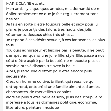
MARIE CLAIRE etc etc
Mon ami, il y a quelques années, m a demandé de m
épiler totalement ce que je fais regulierement sans
hesiter.
Je fais en sorte d être toujours belle et sexy pour lui
plaire, je porte tjs des talons tres hauts, des jolis
vêtements, dessous chics trés chics ....
Je répond à ces désirs sexuels, à ces fantasmes les plus
fous ..........
Toujours admirateur et fasciné par la beauté, il ne peut
s empêcher quand une jolie fille, style Elle, passe à nos
côté d être aspiré par la beauté, ne m ecoute plus et
semble pres à disparaitre avec la belle ............
Alors, je redouble d effort pour être encore plus
séduisante.
C est un homme cultivé, brillant, qui reussi ce qu il
entreprend, entouré d une famille aimante, d amies
charmantes, de merveilleux copains....
alors en plus d être belle et sexy, je lis beaucoup, je m
interesse à tous les domaines politique, economie,
litterature, peinture, musique