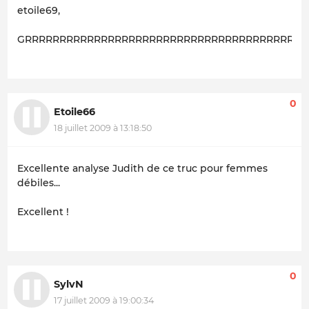
etoile69,
GRRRRRRRRRRRRRRRRRRRRRRRRRRRRRRRRRRRRRRRRRRrrrrr
0
Etoile66
18 juillet 2009 à 13:18:50
Excellente analyse Judith de ce truc pour femmes
débiles...
Excellent !
0
SylvN
17 juillet 2009 à 19:00:34