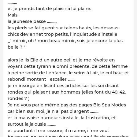
..........
et je prends tant de plaisir à lui plaire.
Mais,
la jeunesse passe ...........
les pieds se fatiguent sur talons hauts, les dessous
chics deviennet trop petits, l inquietude s installe
_" miroir, oh ! mon beau miroir, suis je encore la plus
belle ? "
alors je lis Elle d un autre oeil et je me révolte en
voyant cette tyrannie omni presente, de cette femme
à peine sortie de l enfance, le seins à l air, le cul haut et
rebondi montant l escalier ........
je m insurge en lisant ces articles sur les soi disant
rondes qui plaisent aux hommes (elles font du 40, 42,
rondes ? )
Je ne vous parle même pas des pages Bio Spa Modes
car bien sur, moi, je n ai pas d argent .........
et la mauvaise humeur s installe, la frustration, et
surtout la jalousie .........
et pourtant il me rassure, il m aime, il me veut
heureuse, ne veut pas vivre avec une fille de magasine