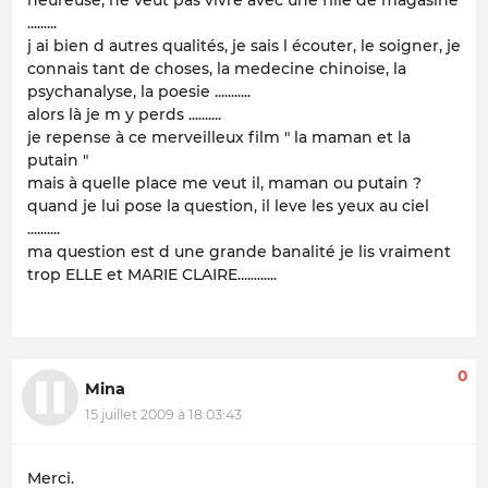
.........
j ai bien d autres qualités, je sais l écouter, le soigner, je
connais tant de choses, la medecine chinoise, la
psychanalyse, la poesie ...........
alors là je m y perds ..........
je repense à ce merveilleux film " la maman et la
putain "
mais à quelle place me veut il, maman ou putain ?
quand je lui pose la question, il leve les yeux au ciel
..........
ma question est d une grande banalité je lis vraiment
trop ELLE et MARIE CLAIRE............
0
Mina
15 juillet 2009 à 18:03:43
Merci.