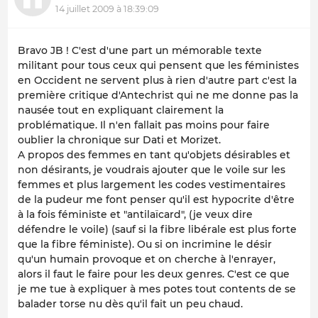
14 juillet 2009 à 18:39:09
Bravo JB ! C'est d'une part un mémorable texte
militant pour tous ceux qui pensent que les féministes
en Occident ne servent plus à rien d'autre part c'est la
première critique d'Antechrist qui ne me donne pas la
nausée tout en expliquant clairement la
problématique. Il n'en fallait pas moins pour faire
oublier la chronique sur Dati et Morizet.
A propos des femmes en tant qu'objets désirables et
non désirants, je voudrais ajouter que le voile sur les
femmes et plus largement les codes vestimentaires
de la pudeur me font penser qu'il est hypocrite d'être
à la fois féministe et "antilaïcard", (je veux dire
défendre le voile) (sauf si la fibre libérale est plus forte
que la fibre féministe). Ou si on incrimine le désir
qu'un humain provoque et on cherche à l'enrayer,
alors il faut le faire pour les deux genres. C'est ce que
je me tue à expliquer à mes potes tout contents de se
balader torse nu dès qu'il fait un peu chaud.