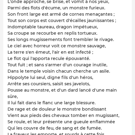
L'onde approche, se brise, et vomit à nos yeux,
Parmi des flots d'écume, un monstre furieux.
Son front large est armé de cornes menaçantes ;
Tout son corps est couvert d'écailles jaunissantes ;
Indomptable taureau, dragon impétueux,
Sa croupe se recourbe en replis tortueux.
Ses longs mugissements font trembler le rivage.
Le ciel avec horreur voit ce monstre sauvage,
La terre s'en émeut, l'air en est infecté ;
Le flot qui l'apporta recule épouvanté.
Tout fuit ; et sans s'armer d'un courage inutile,
Dans le temple voisin chacun cherche un asile.
Hippolyte lui seul, digne fils d'un héros,
Arrête ses coursiers, saisit ses javelots,
Pousse au monstre, et d'un dard lancé d'une main
sûre,
Il lui fait dans le flanc une large blessure.
De rage et de douleur le monstre bondissant
Vient aux pieds des chevaux tomber en mugissant,
Se roule, et leur présente une gueule enflammée
Qui les couvre de feu, de sang et de fumée.
La frayeur les emporte, et sourds à cette fois,