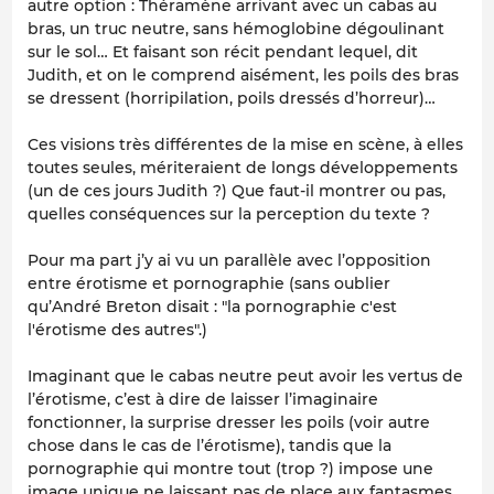
autre option : Théramène arrivant avec un cabas au
bras, un truc neutre, sans hémoglobine dégoulinant
sur le sol… Et faisant son récit pendant lequel, dit
Judith, et on le comprend aisément, les poils des bras
se dressent (horripilation, poils dressés d’horreur)…
Ces visions très différentes de la mise en scène, à elles
toutes seules, mériteraient de longs développements
(un de ces jours Judith ?) Que faut-il montrer ou pas,
quelles conséquences sur la perception du texte ?
Pour ma part j’y ai vu un parallèle avec l’opposition
entre érotisme et pornographie (sans oublier
qu’André Breton disait : "la pornographie c'est
l'érotisme des autres".)
Imaginant que le cabas neutre peut avoir les vertus de
l’érotisme, c’est à dire de laisser l’imaginaire
fonctionner, la surprise dresser les poils (voir autre
chose dans le cas de l’érotisme), tandis que la
pornographie qui montre tout (trop ?) impose une
image unique ne laissant pas de place aux fantasmes