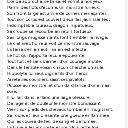
L'onde approche, se brise, et vomit à nos yeux,
Parmi des flots d'écume, un monstre furieux.
Son front large est armé de cornes menaçantes ;
Tout son corps est couvert d'écailles jaunissantes ;
Indomptable taureau, dragon impétueux,
Sa croupe se recourbe en replis tortueux.
Ses longs mugissements font trembler le rivage.
Le ciel avec horreur voit ce monstre sauvage,
La terre s'en émeut, l'air en est infecté ;
Le flot qui l'apporta recule épouvanté.
Tout fuit ; et sans s'armer d'un courage inutile,
Dans le temple voisin chacun cherche un asile.
Hippolyte lui seul, digne fils d'un héros,
Arrête ses coursiers, saisit ses javelots,
Pousse au monstre, et d'un dard lancé d'une main
sûre,
Il lui fait dans le flanc une large blessure.
De rage et de douleur le monstre bondissant
Vient aux pieds des chevaux tomber en mugissant,
Se roule, et leur présente une gueule enflammée
Qui les couvre de feu, de sang et de fumée.
La frayeur les emporte, et sourds à cette fois,