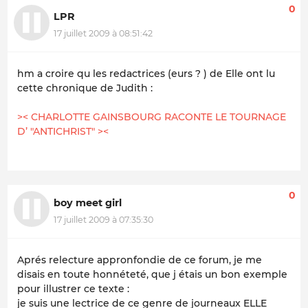
0
LPR
17 juillet 2009 à 08:51:42
hm a croire qu les redactrices (eurs ? ) de Elle ont lu
cette chronique de Judith :
>< CHARLOTTE GAINSBOURG RACONTE LE TOURNAGE
D’ "ANTICHRIST" ><
0
boy meet girl
17 juillet 2009 à 07:35:30
Aprés relecture appronfondie de ce forum, je me
disais en toute honnéteté, que j étais un bon exemple
pour illustrer ce texte :
je suis une lectrice de ce genre de journeaux ELLE