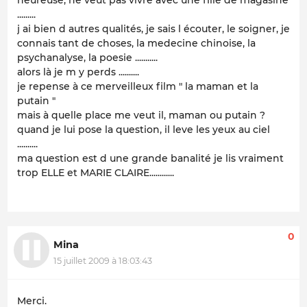
.........
j ai bien d autres qualités, je sais l écouter, le soigner, je
connais tant de choses, la medecine chinoise, la
psychanalyse, la poesie ...........
alors là je m y perds ..........
je repense à ce merveilleux film " la maman et la
putain "
mais à quelle place me veut il, maman ou putain ?
quand je lui pose la question, il leve les yeux au ciel
..........
ma question est d une grande banalité je lis vraiment
trop ELLE et MARIE CLAIRE............
0
Mina
15 juillet 2009 à 18:03:43
Merci.