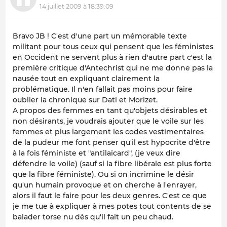
14 juillet 2009 à 18:39:09
Bravo JB ! C'est d'une part un mémorable texte
militant pour tous ceux qui pensent que les féministes
en Occident ne servent plus à rien d'autre part c'est la
première critique d'Antechrist qui ne me donne pas la
nausée tout en expliquant clairement la
problématique. Il n'en fallait pas moins pour faire
oublier la chronique sur Dati et Morizet.
A propos des femmes en tant qu'objets désirables et
non désirants, je voudrais ajouter que le voile sur les
femmes et plus largement les codes vestimentaires
de la pudeur me font penser qu'il est hypocrite d'être
à la fois féministe et "antilaïcard", (je veux dire
défendre le voile) (sauf si la fibre libérale est plus forte
que la fibre féministe). Ou si on incrimine le désir
qu'un humain provoque et on cherche à l'enrayer,
alors il faut le faire pour les deux genres. C'est ce que
je me tue à expliquer à mes potes tout contents de se
balader torse nu dès qu'il fait un peu chaud.