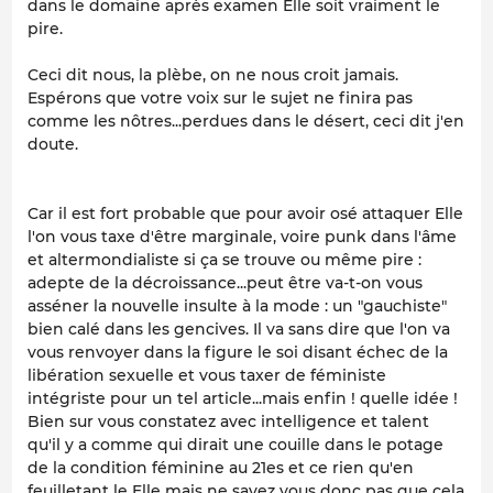
dans le domaine après examen Elle soit vraiment le
pire.
Ceci dit nous, la plèbe, on ne nous croit jamais.
Espérons que votre voix sur le sujet ne finira pas
comme les nôtres...perdues dans le désert, ceci dit j'en
doute.
Car il est fort probable que pour avoir osé attaquer Elle
l'on vous taxe d'être marginale, voire punk dans l'âme
et altermondialiste si ça se trouve ou même pire :
adepte de la décroissance...peut être va-t-on vous
asséner la nouvelle insulte à la mode : un "gauchiste"
bien calé dans les gencives. Il va sans dire que l'on va
vous renvoyer dans la figure le soi disant échec de la
libération sexuelle et vous taxer de féministe
intégriste pour un tel article...mais enfin ! quelle idée !
Bien sur vous constatez avec intelligence et talent
qu'il y a comme qui dirait une couille dans le potage
de la condition féminine au 21es et ce rien qu'en
feuilletant le Elle mais ne savez vous donc pas que cela