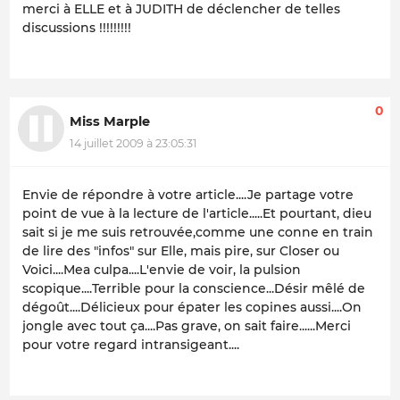
merci à ELLE et à JUDITH de déclencher de telles
discussions !!!!!!!!!
0
Miss Marple
14 juillet 2009 à 23:05:31
Envie de répondre à votre article....Je partage votre
point de vue à la lecture de l'article.....Et pourtant, dieu
sait si je me suis retrouvée,comme une conne en train
de lire des "infos" sur Elle, mais pire, sur Closer ou
Voici....Mea culpa....L'envie de voir, la pulsion
scopique....Terrible pour la conscience...Désir mêlé de
dégoût....Délicieux pour épater les copines aussi....On
jongle avec tout ça....Pas grave, on sait faire......Merci
pour votre regard intransigeant....