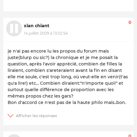
0
xian chiant
14 juillet 2009 à 13:02:54
je n'ai pas encore lu les propos du forum mais
juste(blurp ou sic?) la chronique et je me posait la
question, après l'avoir apprécié, combien de filles la
liraient, combien s'areteraient avant la fin en disant
elle me soule, c'est trop long, où veut-elle en venir(t'as
qu'a lire!) etc... Combien diraient:"n'importe quoi!" et
surtout quelle différence de proportion avec les
mêmes propos chez les gars?
Bon d'accord ce n'est pas de la haute philo mais..bon.
0