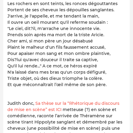
Les rochers en sont teints, les ronces dégouttantes
Portent de ses cheveux les dépouilles sanglantes.
J'arrive, je l'appelle, et me tendant la main,
Il ouvre un oeil mourant qu'il referme soudain :
"Le ciel, dit?il, m'arrache une innocente vie.
Prends soin après ma mort de la triste Aricie.
Cher ami, si mon père un jour désabusé
Plaint le malheur d'un fils faussement accusé,
Pour apaiser mon sang et mon ombre plaintive,
Dis?lui qu'avec douceur il traite sa captive,
Qu'il lui rende..." A ce mot, ce héros expiré
N'a laissé dans mes bras qu'un corps défiguré,
Triste objet, où des dieux triomphe la colère.
Et que méconnaîtrait l’œil même de son père.
Judith donc,
Sa thèse sur la “Rhétorique du discours
de mise en scène” est ICI
metteuse (?) en scène et
comédienne, raconte l’arrivée de Théramène sur
scène tirant Hippolyte sanglant et démembré par les
cheveux (une possibilité de mise en scène) puis une