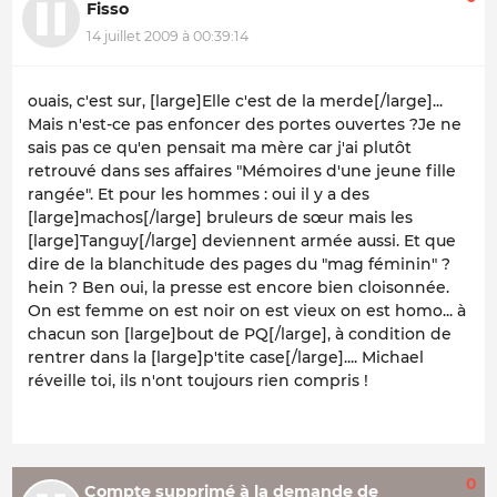
Fisso
14 juillet 2009 à 00:39:14
ouais, c'est sur, [large]Elle c'est de la merde[/large]...
Mais n'est-ce pas enfoncer des portes ouvertes ?Je ne
sais pas ce qu'en pensait ma mère car j'ai plutôt
retrouvé dans ses affaires "Mémoires d'une jeune fille
rangée". Et pour les hommes : oui il y a des
[large]machos[/large] bruleurs de sœur mais les
[large]Tanguy[/large] deviennent armée aussi. Et que
dire de la blanchitude des pages du "mag féminin" ?
hein ? Ben oui, la presse est encore bien cloisonnée.
On est femme on est noir on est vieux on est homo... à
chacun son [large]bout de PQ[/large], à condition de
rentrer dans la [large]p'tite case[/large].... Michael
réveille toi, ils n'ont toujours rien compris !
0
Compte supprimé à la demande de