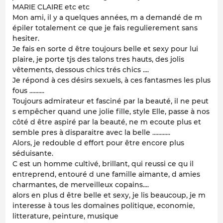
MARIE CLAIRE etc etc
Mon ami, il y a quelques années, m a demandé de m
épiler totalement ce que je fais regulierement sans
hesiter.
Je fais en sorte d être toujours belle et sexy pour lui
plaire, je porte tjs des talons tres hauts, des jolis
vêtements, dessous chics trés chics ....
Je répond à ces désirs sexuels, à ces fantasmes les plus
fous ..........
Toujours admirateur et fasciné par la beauté, il ne peut
s empêcher quand une jolie fille, style Elle, passe à nos
côté d être aspiré par la beauté, ne m ecoute plus et
semble pres à disparaitre avec la belle ............
Alors, je redouble d effort pour être encore plus
séduisante.
C est un homme cultivé, brillant, qui reussi ce qu il
entreprend, entouré d une famille aimante, d amies
charmantes, de merveilleux copains....
alors en plus d être belle et sexy, je lis beaucoup, je m
interesse à tous les domaines politique, economie,
litterature, peinture, musique