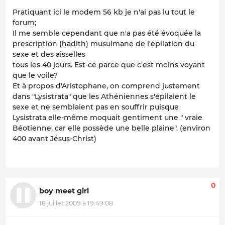
Pratiquant ici le modem 56 kb je n'ai pas lu tout le
forum;
Il me semble cependant que n'a pas été évoquée la
prescription (hadith) musulmane de l'épilation du
sexe et des aisselles
tous les 40 jours. Est-ce parce que c'est moins voyant
que le voile?
Et à propos d'Aristophane, on comprend justement
dans "Lysistrata" que les Athéniennes s'épilaient le
sexe et ne semblaient pas en souffrir puisque
Lysistrata elle-même moquait gentiment une " vraie
Béotienne, car elle possède une belle plaine". (environ
400 avant Jésus-Christ)
0
boy meet girl
18 juillet 2009 à 19:49:08