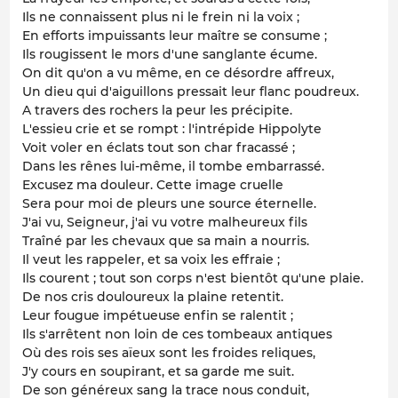
Ils ne connaissent plus ni le frein ni la voix ;
En efforts impuissants leur maître se consume ;
Ils rougissent le mors d'une sanglante écume.
On dit qu'on a vu même, en ce désordre affreux,
Un dieu qui d'aiguillons pressait leur flanc poudreux.
A travers des rochers la peur les précipite.
L'essieu crie et se rompt : l'intrépide Hippolyte
Voit voler en éclats tout son char fracassé ;
Dans les rênes lui-même, il tombe embarrassé.
Excusez ma douleur. Cette image cruelle
Sera pour moi de pleurs une source éternelle.
J'ai vu, Seigneur, j'ai vu votre malheureux fils
Traîné par les chevaux que sa main a nourris.
Il veut les rappeler, et sa voix les effraie ;
Ils courent ; tout son corps n'est bientôt qu'une plaie.
De nos cris douloureux la plaine retentit.
Leur fougue impétueuse enfin se ralentit ;
Ils s'arrêtent non loin de ces tombeaux antiques
Où des rois ses aïeux sont les froides reliques,
J'y cours en soupirant, et sa garde me suit.
De son généreux sang la trace nous conduit,