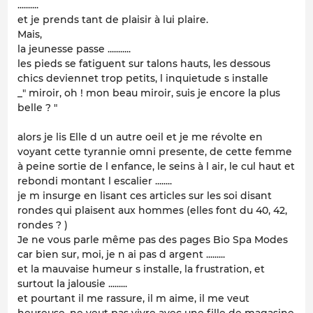
..........
et je prends tant de plaisir à lui plaire.
Mais,
la jeunesse passe ...........
les pieds se fatiguent sur talons hauts, les dessous
chics deviennet trop petits, l inquietude s installe
_" miroir, oh ! mon beau miroir, suis je encore la plus
belle ? "
alors je lis Elle d un autre oeil et je me révolte en
voyant cette tyrannie omni presente, de cette femme
à peine sortie de l enfance, le seins à l air, le cul haut et
rebondi montant l escalier ........
je m insurge en lisant ces articles sur les soi disant
rondes qui plaisent aux hommes (elles font du 40, 42,
rondes ? )
Je ne vous parle même pas des pages Bio Spa Modes
car bien sur, moi, je n ai pas d argent .........
et la mauvaise humeur s installe, la frustration, et
surtout la jalousie .........
et pourtant il me rassure, il m aime, il me veut
heureuse, ne veut pas vivre avec une fille de magasine