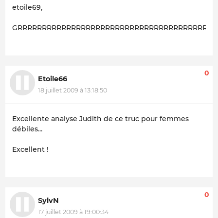
etoile69,
GRRRRRRRRRRRRRRRRRRRRRRRRRRRRRRRRRRRRRRRRRRrrrrr
0
Etoile66
18 juillet 2009 à 13:18:50
Excellente analyse Judith de ce truc pour femmes
débiles...
Excellent !
0
SylvN
17 juillet 2009 à 19:00:34