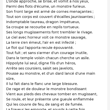
L'onde approche, se brise, et vomit à nos yeux,
Parmi des flots d'écume, un monstre furieux.
Son front large est armé de cornes menaçantes ;
Tout son corps est couvert d'écailles jaunissantes ;
Indomptable taureau, dragon impétueux,
Sa croupe se recourbe en replis tortueux.
Ses longs mugissements font trembler le rivage.
Le ciel avec horreur voit ce monstre sauvage,
La terre s'en émeut, l'air en est infecté ;
Le flot qui l'apporta recule épouvanté.
Tout fuit ; et sans s'armer d'un courage inutile,
Dans le temple voisin chacun cherche un asile.
Hippolyte lui seul, digne fils d'un héros,
Arrête ses coursiers, saisit ses javelots,
Pousse au monstre, et d'un dard lancé d'une main
sûre,
Il lui fait dans le flanc une large blessure.
De rage et de douleur le monstre bondissant
Vient aux pieds des chevaux tomber en mugissant,
Se roule, et leur présente une gueule enflammée
Qui les couvre de feu, de sang et de fumée.
La frayeur les emporte, et sourds à cette fois,