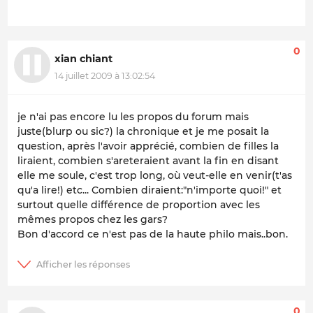
0
xian chiant
14 juillet 2009 à 13:02:54
je n'ai pas encore lu les propos du forum mais
juste(blurp ou sic?) la chronique et je me posait la
question, après l'avoir apprécié, combien de filles la
liraient, combien s'areteraient avant la fin en disant
elle me soule, c'est trop long, où veut-elle en venir(t'as
qu'a lire!) etc... Combien diraient:"n'importe quoi!" et
surtout quelle différence de proportion avec les
mêmes propos chez les gars?
Bon d'accord ce n'est pas de la haute philo mais..bon.
0