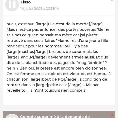
Fisso
14 juillet 2009 à 00:39:14
ouais, c'est sur, [large]Elle c'est de la merde[/large]...
Mais n'est-ce pas enfoncer des portes ouvertes ?Je ne
sais pas ce qu'en pensait ma mère car j'ai plutôt
retrouvé dans ses affaires "Mémoires d'une jeune fille
rangée". Et pour les hommes : oui il y a des
[large]machos[/large] bruleurs de sœur mais les
[large]Tanguy[/large] deviennent armée aussi. Et que
dire de la blanchitude des pages du "mag féminin" ?
hein ? Ben oui, la presse est encore bien cloisonnée.
On est femme on est noir on est vieux on est homo... à
chacun son [large]bout de PQ[/large], à condition de
rentrer dans la [large]p'tite case[/large].... Michael
réveille toi, ils n'ont toujours rien compris !
0
Compte supprimé à la demande de