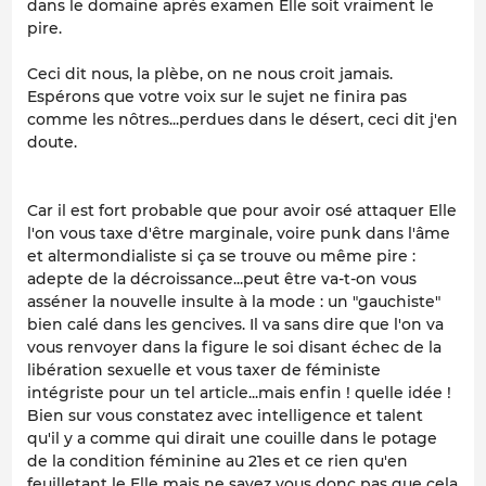
dans le domaine après examen Elle soit vraiment le
pire.
Ceci dit nous, la plèbe, on ne nous croit jamais.
Espérons que votre voix sur le sujet ne finira pas
comme les nôtres...perdues dans le désert, ceci dit j'en
doute.
Car il est fort probable que pour avoir osé attaquer Elle
l'on vous taxe d'être marginale, voire punk dans l'âme
et altermondialiste si ça se trouve ou même pire :
adepte de la décroissance...peut être va-t-on vous
asséner la nouvelle insulte à la mode : un "gauchiste"
bien calé dans les gencives. Il va sans dire que l'on va
vous renvoyer dans la figure le soi disant échec de la
libération sexuelle et vous taxer de féministe
intégriste pour un tel article...mais enfin ! quelle idée !
Bien sur vous constatez avec intelligence et talent
qu'il y a comme qui dirait une couille dans le potage
de la condition féminine au 21es et ce rien qu'en
feuilletant le Elle mais ne savez vous donc pas que cela