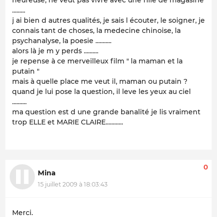
.........
j ai bien d autres qualités, je sais l écouter, le soigner, je
connais tant de choses, la medecine chinoise, la
psychanalyse, la poesie ...........
alors là je m y perds ..........
je repense à ce merveilleux film " la maman et la
putain "
mais à quelle place me veut il, maman ou putain ?
quand je lui pose la question, il leve les yeux au ciel
..........
ma question est d une grande banalité je lis vraiment
trop ELLE et MARIE CLAIRE............
0
Mina
15 juillet 2009 à 18:03:43
Merci.