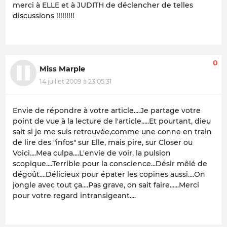
merci à ELLE et à JUDITH de déclencher de telles
discussions !!!!!!!!!
0
Miss Marple
14 juillet 2009 à 23:05:31
Envie de répondre à votre article....Je partage votre
point de vue à la lecture de l'article.....Et pourtant, dieu
sait si je me suis retrouvée,comme une conne en train
de lire des "infos" sur Elle, mais pire, sur Closer ou
Voici....Mea culpa....L'envie de voir, la pulsion
scopique....Terrible pour la conscience...Désir mêlé de
dégoût....Délicieux pour épater les copines aussi....On
jongle avec tout ça....Pas grave, on sait faire......Merci
pour votre regard intransigeant....