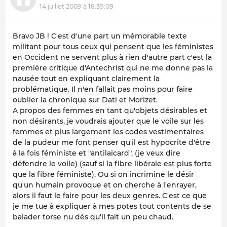
14 juillet 2009 à 18:39:09
Bravo JB ! C'est d'une part un mémorable texte
militant pour tous ceux qui pensent que les féministes
en Occident ne servent plus à rien d'autre part c'est la
première critique d'Antechrist qui ne me donne pas la
nausée tout en expliquant clairement la
problématique. Il n'en fallait pas moins pour faire
oublier la chronique sur Dati et Morizet.
A propos des femmes en tant qu'objets désirables et
non désirants, je voudrais ajouter que le voile sur les
femmes et plus largement les codes vestimentaires
de la pudeur me font penser qu'il est hypocrite d'être
à la fois féministe et "antilaïcard", (je veux dire
défendre le voile) (sauf si la fibre libérale est plus forte
que la fibre féministe). Ou si on incrimine le désir
qu'un humain provoque et on cherche à l'enrayer,
alors il faut le faire pour les deux genres. C'est ce que
je me tue à expliquer à mes potes tout contents de se
balader torse nu dès qu'il fait un peu chaud.