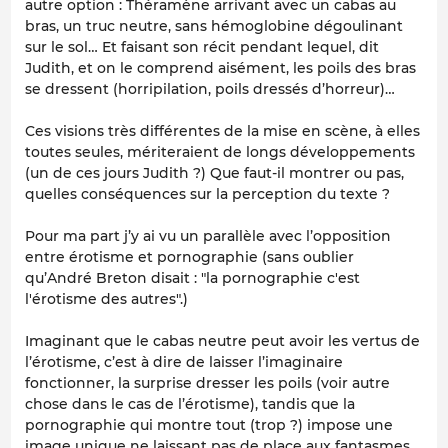
autre option : Théramène arrivant avec un cabas au
bras, un truc neutre, sans hémoglobine dégoulinant
sur le sol… Et faisant son récit pendant lequel, dit
Judith, et on le comprend aisément, les poils des bras
se dressent (horripilation, poils dressés d’horreur)…
Ces visions très différentes de la mise en scène, à elles
toutes seules, mériteraient de longs développements
(un de ces jours Judith ?) Que faut-il montrer ou pas,
quelles conséquences sur la perception du texte ?
Pour ma part j’y ai vu un parallèle avec l’opposition
entre érotisme et pornographie (sans oublier
qu’André Breton disait : "la pornographie c'est
l'érotisme des autres".)
Imaginant que le cabas neutre peut avoir les vertus de
l’érotisme, c’est à dire de laisser l’imaginaire
fonctionner, la surprise dresser les poils (voir autre
chose dans le cas de l’érotisme), tandis que la
pornographie qui montre tout (trop ?) impose une
image unique ne laissant pas de place aux fantasmes