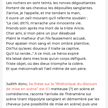
Les rochers en sont teints, les ronces dégouttantes
Portent de ses cheveux les dépouilles sanglantes.
J'arrive, je l'appelle, et me tendant la main,
Il ouvre un oeil mourant qu'il referme soudain :
"Le ciel, dit?il, m'arrache une innocente vie.
Prends soin après ma mort de la triste Aricie.
Cher ami, si mon père un jour désabusé
Plaint le malheur d'un fils faussement accusé,
Pour apaiser mon sang et mon ombre plaintive,
Dis?lui qu'avec douceur il traite sa captive,
Qu'il lui rende..." A ce mot, ce héros expiré
N'a laissé dans mes bras qu'un corps défiguré,
Triste objet, où des dieux triomphe la colère.
Et que méconnaîtrait l’œil même de son père.
Judith donc,
Sa thèse sur la “Rhétorique du discours
de mise en scène” est ICI
metteuse (?) en scène et
comédienne, raconte l’arrivée de Théramène sur
scène tirant Hippolyte sanglant et démembré par les
cheveux (une possibilité de mise en scène) puis une