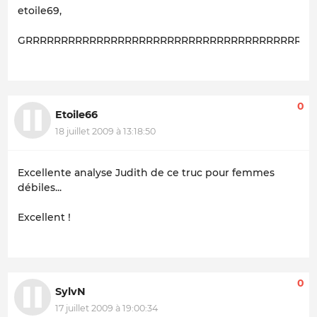
etoile69,
GRRRRRRRRRRRRRRRRRRRRRRRRRRRRRRRRRRRRRRRRRRrrrrr
0
Etoile66
18 juillet 2009 à 13:18:50
Excellente analyse Judith de ce truc pour femmes
débiles...
Excellent !
0
SylvN
17 juillet 2009 à 19:00:34