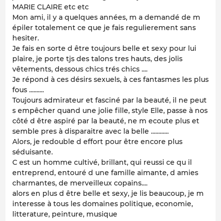
MARIE CLAIRE etc etc
Mon ami, il y a quelques années, m a demandé de m
épiler totalement ce que je fais regulierement sans
hesiter.
Je fais en sorte d être toujours belle et sexy pour lui
plaire, je porte tjs des talons tres hauts, des jolis
vêtements, dessous chics trés chics ....
Je répond à ces désirs sexuels, à ces fantasmes les plus
fous ..........
Toujours admirateur et fasciné par la beauté, il ne peut
s empêcher quand une jolie fille, style Elle, passe à nos
côté d être aspiré par la beauté, ne m ecoute plus et
semble pres à disparaitre avec la belle ............
Alors, je redouble d effort pour être encore plus
séduisante.
C est un homme cultivé, brillant, qui reussi ce qu il
entreprend, entouré d une famille aimante, d amies
charmantes, de merveilleux copains....
alors en plus d être belle et sexy, je lis beaucoup, je m
interesse à tous les domaines politique, economie,
litterature, peinture, musique