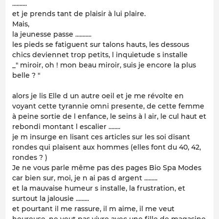
..........
et je prends tant de plaisir à lui plaire.
Mais,
la jeunesse passe ...........
les pieds se fatiguent sur talons hauts, les dessous
chics deviennet trop petits, l inquietude s installe
_" miroir, oh ! mon beau miroir, suis je encore la plus
belle ? "
alors je lis Elle d un autre oeil et je me révolte en
voyant cette tyrannie omni presente, de cette femme
à peine sortie de l enfance, le seins à l air, le cul haut et
rebondi montant l escalier ........
je m insurge en lisant ces articles sur les soi disant
rondes qui plaisent aux hommes (elles font du 40, 42,
rondes ? )
Je ne vous parle même pas des pages Bio Spa Modes
car bien sur, moi, je n ai pas d argent .........
et la mauvaise humeur s installe, la frustration, et
surtout la jalousie .........
et pourtant il me rassure, il m aime, il me veut
heureuse, ne veut pas vivre avec une fille de magasine