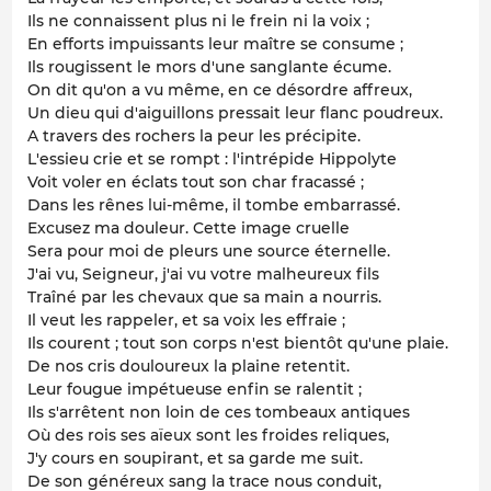
Ils ne connaissent plus ni le frein ni la voix ;
En efforts impuissants leur maître se consume ;
Ils rougissent le mors d'une sanglante écume.
On dit qu'on a vu même, en ce désordre affreux,
Un dieu qui d'aiguillons pressait leur flanc poudreux.
A travers des rochers la peur les précipite.
L'essieu crie et se rompt : l'intrépide Hippolyte
Voit voler en éclats tout son char fracassé ;
Dans les rênes lui-même, il tombe embarrassé.
Excusez ma douleur. Cette image cruelle
Sera pour moi de pleurs une source éternelle.
J'ai vu, Seigneur, j'ai vu votre malheureux fils
Traîné par les chevaux que sa main a nourris.
Il veut les rappeler, et sa voix les effraie ;
Ils courent ; tout son corps n'est bientôt qu'une plaie.
De nos cris douloureux la plaine retentit.
Leur fougue impétueuse enfin se ralentit ;
Ils s'arrêtent non loin de ces tombeaux antiques
Où des rois ses aïeux sont les froides reliques,
J'y cours en soupirant, et sa garde me suit.
De son généreux sang la trace nous conduit,