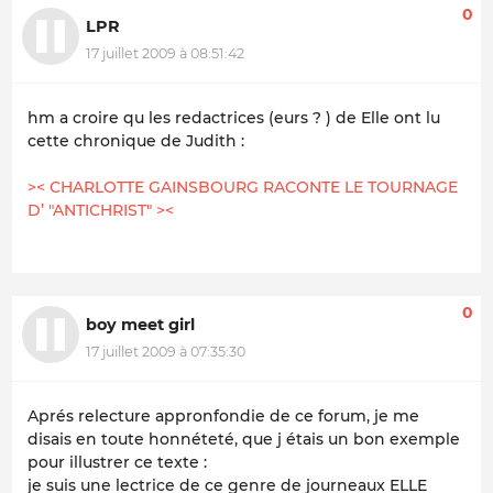
0
LPR
17 juillet 2009 à 08:51:42
hm a croire qu les redactrices (eurs ? ) de Elle ont lu
cette chronique de Judith :
>< CHARLOTTE GAINSBOURG RACONTE LE TOURNAGE
D’ "ANTICHRIST" ><
0
boy meet girl
17 juillet 2009 à 07:35:30
Aprés relecture appronfondie de ce forum, je me
disais en toute honnéteté, que j étais un bon exemple
pour illustrer ce texte :
je suis une lectrice de ce genre de journeaux ELLE