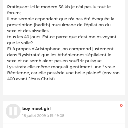
Pratiquant ici le modem 56 kb je n'ai pas lu tout le
forum;
Il me semble cependant que n'a pas été évoquée la
prescription (hadith) musulmane de l'épilation du
sexe et des aisselles
tous les 40 jours. Est-ce parce que c'est moins voyant
que le voile?
Et à propos d'Aristophane, on comprend justement
dans "Lysistrata" que les Athéniennes s'épilaient le
sexe et ne semblaient pas en souffrir puisque
Lysistrata elle-même moquait gentiment une " vraie
Béotienne, car elle possède une belle plaine". (environ
400 avant Jésus-Christ)
0
boy meet girl
18 juillet 2009 à 19:49:08