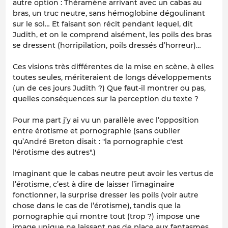
autre option : Théramène arrivant avec un cabas au
bras, un truc neutre, sans hémoglobine dégoulinant
sur le sol… Et faisant son récit pendant lequel, dit
Judith, et on le comprend aisément, les poils des bras
se dressent (horripilation, poils dressés d’horreur)…
Ces visions très différentes de la mise en scène, à elles
toutes seules, mériteraient de longs développements
(un de ces jours Judith ?) Que faut-il montrer ou pas,
quelles conséquences sur la perception du texte ?
Pour ma part j’y ai vu un parallèle avec l’opposition
entre érotisme et pornographie (sans oublier
qu’André Breton disait : "la pornographie c'est
l'érotisme des autres".)
Imaginant que le cabas neutre peut avoir les vertus de
l’érotisme, c’est à dire de laisser l’imaginaire
fonctionner, la surprise dresser les poils (voir autre
chose dans le cas de l’érotisme), tandis que la
pornographie qui montre tout (trop ?) impose une
image unique ne laissant pas de place aux fantasmes