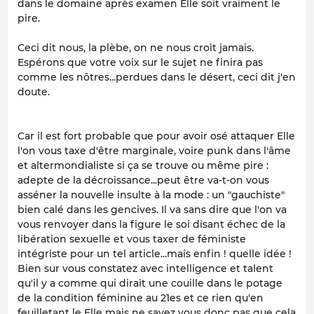
dans le domaine après examen Elle soit vraiment le
pire.
Ceci dit nous, la plèbe, on ne nous croit jamais.
Espérons que votre voix sur le sujet ne finira pas
comme les nôtres...perdues dans le désert, ceci dit j'en
doute.
Car il est fort probable que pour avoir osé attaquer Elle
l'on vous taxe d'être marginale, voire punk dans l'âme
et altermondialiste si ça se trouve ou même pire :
adepte de la décroissance...peut être va-t-on vous
asséner la nouvelle insulte à la mode : un "gauchiste"
bien calé dans les gencives. Il va sans dire que l'on va
vous renvoyer dans la figure le soi disant échec de la
libération sexuelle et vous taxer de féministe
intégriste pour un tel article...mais enfin ! quelle idée !
Bien sur vous constatez avec intelligence et talent
qu'il y a comme qui dirait une couille dans le potage
de la condition féminine au 21es et ce rien qu'en
feuilletant le Elle mais ne savez vous donc pas que cela