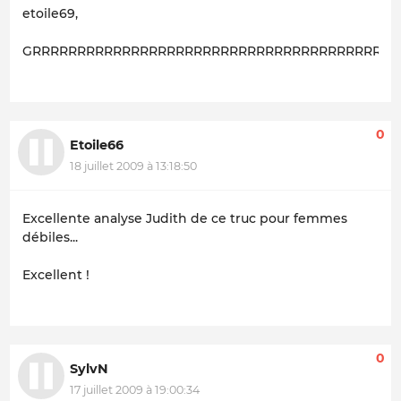
etoile69,
GRRRRRRRRRRRRRRRRRRRRRRRRRRRRRRRRRRRRRRRRRRrrrrr
0
Etoile66
18 juillet 2009 à 13:18:50
Excellente analyse Judith de ce truc pour femmes
débiles...
Excellent !
0
SylvN
17 juillet 2009 à 19:00:34