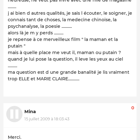
.........
j ai bien d autres qualités, je sais l écouter, le soigner, je
connais tant de choses, la medecine chinoise, la
psychanalyse, la poesie ...........
alors là je m y perds ..........
je repense à ce merveilleux film " la maman et la
putain "
mais à quelle place me veut il, maman ou putain ?
quand je lui pose la question, il leve les yeux au ciel
..........
ma question est d une grande banalité je lis vraiment
trop ELLE et MARIE CLAIRE............
0
Mina
15 juillet 2009 à 18:03:43
Merci.