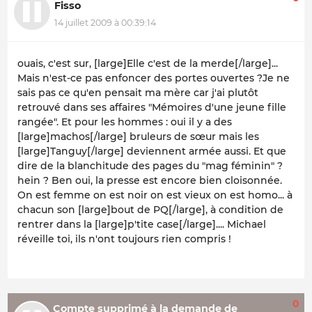
Fisso
14 juillet 2009 à 00:39:14
ouais, c'est sur, [large]Elle c'est de la merde[/large]...
Mais n'est-ce pas enfoncer des portes ouvertes ?Je ne
sais pas ce qu'en pensait ma mère car j'ai plutôt
retrouvé dans ses affaires "Mémoires d'une jeune fille
rangée". Et pour les hommes : oui il y a des
[large]machos[/large] bruleurs de sœur mais les
[large]Tanguy[/large] deviennent armée aussi. Et que
dire de la blanchitude des pages du "mag féminin" ?
hein ? Ben oui, la presse est encore bien cloisonnée.
On est femme on est noir on est vieux on est homo... à
chacun son [large]bout de PQ[/large], à condition de
rentrer dans la [large]p'tite case[/large].... Michael
réveille toi, ils n'ont toujours rien compris !
0
Compte supprimé à la demande de