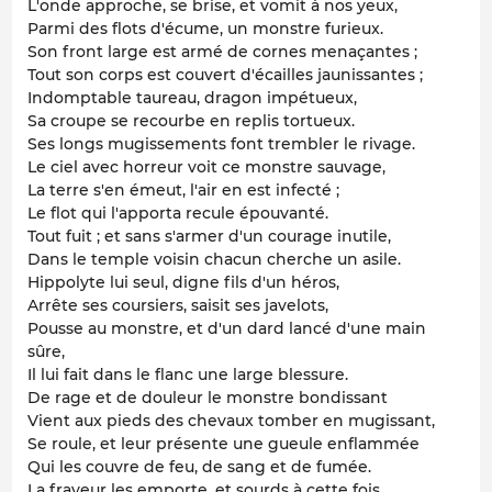
L'onde approche, se brise, et vomit à nos yeux,
Parmi des flots d'écume, un monstre furieux.
Son front large est armé de cornes menaçantes ;
Tout son corps est couvert d'écailles jaunissantes ;
Indomptable taureau, dragon impétueux,
Sa croupe se recourbe en replis tortueux.
Ses longs mugissements font trembler le rivage.
Le ciel avec horreur voit ce monstre sauvage,
La terre s'en émeut, l'air en est infecté ;
Le flot qui l'apporta recule épouvanté.
Tout fuit ; et sans s'armer d'un courage inutile,
Dans le temple voisin chacun cherche un asile.
Hippolyte lui seul, digne fils d'un héros,
Arrête ses coursiers, saisit ses javelots,
Pousse au monstre, et d'un dard lancé d'une main
sûre,
Il lui fait dans le flanc une large blessure.
De rage et de douleur le monstre bondissant
Vient aux pieds des chevaux tomber en mugissant,
Se roule, et leur présente une gueule enflammée
Qui les couvre de feu, de sang et de fumée.
La frayeur les emporte, et sourds à cette fois,