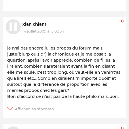
0
xian chiant
14 juillet 2009 à 13:02:54
je n'ai pas encore lu les propos du forum mais
juste(blurp ou sic?) la chronique et je me posait la
question, après l'avoir apprécié, combien de filles la
liraient, combien s'areteraient avant la fin en disant
elle me soule, c'est trop long, où veut-elle en venir(t'as
qu'a lire!) etc... Combien diraient:"n'importe quoi!" et
surtout quelle différence de proportion avec les
mêmes propos chez les gars?
Bon d'accord ce n'est pas de la haute philo mais..bon.
0