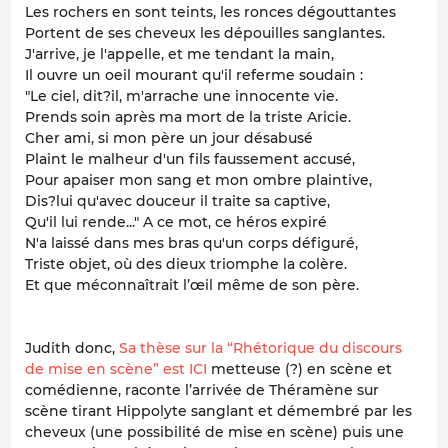
Les rochers en sont teints, les ronces dégouttantes
Portent de ses cheveux les dépouilles sanglantes.
J'arrive, je l'appelle, et me tendant la main,
Il ouvre un oeil mourant qu'il referme soudain :
"Le ciel, dit?il, m'arrache une innocente vie.
Prends soin après ma mort de la triste Aricie.
Cher ami, si mon père un jour désabusé
Plaint le malheur d'un fils faussement accusé,
Pour apaiser mon sang et mon ombre plaintive,
Dis?lui qu'avec douceur il traite sa captive,
Qu'il lui rende..." A ce mot, ce héros expiré
N'a laissé dans mes bras qu'un corps défiguré,
Triste objet, où des dieux triomphe la colère.
Et que méconnaîtrait l’œil même de son père.
Judith donc,
Sa thèse sur la “Rhétorique du discours
de mise en scène” est ICI
metteuse (?) en scène et
comédienne, raconte l’arrivée de Théramène sur
scène tirant Hippolyte sanglant et démembré par les
cheveux (une possibilité de mise en scène) puis une