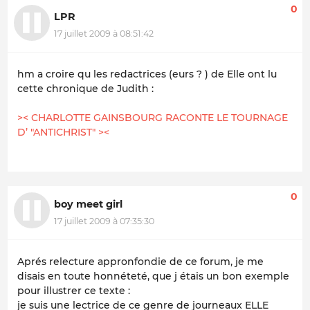
0
LPR
17 juillet 2009 à 08:51:42
hm a croire qu les redactrices (eurs ? ) de Elle ont lu
cette chronique de Judith :
>< CHARLOTTE GAINSBOURG RACONTE LE TOURNAGE
D’ "ANTICHRIST" ><
0
boy meet girl
17 juillet 2009 à 07:35:30
Aprés relecture appronfondie de ce forum, je me
disais en toute honnéteté, que j étais un bon exemple
pour illustrer ce texte :
je suis une lectrice de ce genre de journeaux ELLE