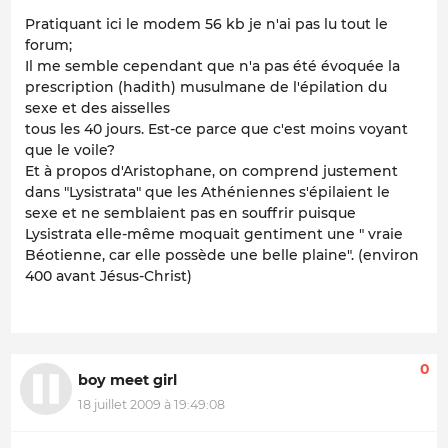
Pratiquant ici le modem 56 kb je n'ai pas lu tout le
forum;
Il me semble cependant que n'a pas été évoquée la
prescription (hadith) musulmane de l'épilation du
sexe et des aisselles
tous les 40 jours. Est-ce parce que c'est moins voyant
que le voile?
Et à propos d'Aristophane, on comprend justement
dans "Lysistrata" que les Athéniennes s'épilaient le
sexe et ne semblaient pas en souffrir puisque
Lysistrata elle-même moquait gentiment une " vraie
Béotienne, car elle possède une belle plaine". (environ
400 avant Jésus-Christ)
0
boy meet girl
18 juillet 2009 à 19:49:08