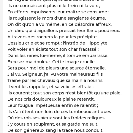
Ils ne connaissent plus ni le frein ni la voix ;
En efforts impuissants leur maître se consume ;
Ils rougissent le mors d'une sanglante écume.
On dit qu'on a vu même, en ce désordre affreux,
Un dieu qui d'aiguillons pressait leur flanc poudreux.
A travers des rochers la peur les précipite.
L'essieu crie et se rompt : l'intrépide Hippolyte
Voit voler en éclats tout son char fracassé ;
Dans les rênes lui-même, il tombe embarrassé.
Excusez ma douleur. Cette image cruelle
Sera pour moi de pleurs une source éternelle.
J'ai vu, Seigneur, j'ai vu votre malheureux fils
Traîné par les chevaux que sa main a nourris.
Il veut les rappeler, et sa voix les effraie ;
Ils courent ; tout son corps n'est bientôt qu'une plaie.
De nos cris douloureux la plaine retentit.
Leur fougue impétueuse enfin se ralentit ;
Ils s'arrêtent non loin de ces tombeaux antiques
Où des rois ses aïeux sont les froides reliques,
J'y cours en soupirant, et sa garde me suit.
De son généreux sang la trace nous conduit,