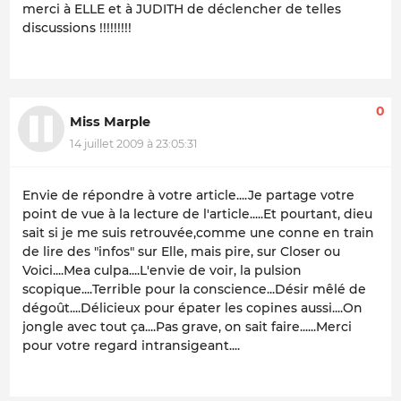
merci à ELLE et à JUDITH de déclencher de telles
discussions !!!!!!!!!
0
Miss Marple
14 juillet 2009 à 23:05:31
Envie de répondre à votre article....Je partage votre
point de vue à la lecture de l'article.....Et pourtant, dieu
sait si je me suis retrouvée,comme une conne en train
de lire des "infos" sur Elle, mais pire, sur Closer ou
Voici....Mea culpa....L'envie de voir, la pulsion
scopique....Terrible pour la conscience...Désir mêlé de
dégoût....Délicieux pour épater les copines aussi....On
jongle avec tout ça....Pas grave, on sait faire......Merci
pour votre regard intransigeant....