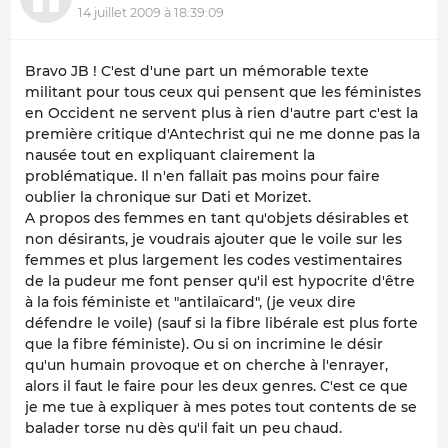
14 juillet 2009 à 18:39:09
Bravo JB ! C'est d'une part un mémorable texte
militant pour tous ceux qui pensent que les féministes
en Occident ne servent plus à rien d'autre part c'est la
première critique d'Antechrist qui ne me donne pas la
nausée tout en expliquant clairement la
problématique. Il n'en fallait pas moins pour faire
oublier la chronique sur Dati et Morizet.
A propos des femmes en tant qu'objets désirables et
non désirants, je voudrais ajouter que le voile sur les
femmes et plus largement les codes vestimentaires
de la pudeur me font penser qu'il est hypocrite d'être
à la fois féministe et "antilaïcard", (je veux dire
défendre le voile) (sauf si la fibre libérale est plus forte
que la fibre féministe). Ou si on incrimine le désir
qu'un humain provoque et on cherche à l'enrayer,
alors il faut le faire pour les deux genres. C'est ce que
je me tue à expliquer à mes potes tout contents de se
balader torse nu dès qu'il fait un peu chaud.