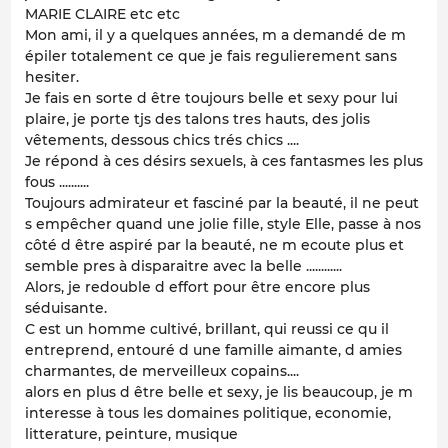
MARIE CLAIRE etc etc
Mon ami, il y a quelques années, m a demandé de m
épiler totalement ce que je fais regulierement sans
hesiter.
Je fais en sorte d être toujours belle et sexy pour lui
plaire, je porte tjs des talons tres hauts, des jolis
vêtements, dessous chics trés chics ....
Je répond à ces désirs sexuels, à ces fantasmes les plus
fous ..........
Toujours admirateur et fasciné par la beauté, il ne peut
s empêcher quand une jolie fille, style Elle, passe à nos
côté d être aspiré par la beauté, ne m ecoute plus et
semble pres à disparaitre avec la belle ............
Alors, je redouble d effort pour être encore plus
séduisante.
C est un homme cultivé, brillant, qui reussi ce qu il
entreprend, entouré d une famille aimante, d amies
charmantes, de merveilleux copains....
alors en plus d être belle et sexy, je lis beaucoup, je m
interesse à tous les domaines politique, economie,
litterature, peinture, musique