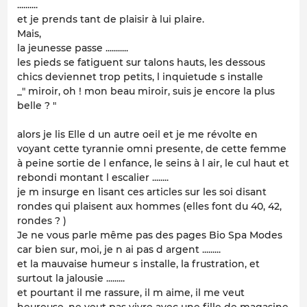
..........
et je prends tant de plaisir à lui plaire.
Mais,
la jeunesse passe ...........
les pieds se fatiguent sur talons hauts, les dessous
chics deviennet trop petits, l inquietude s installe
_" miroir, oh ! mon beau miroir, suis je encore la plus
belle ? "
alors je lis Elle d un autre oeil et je me révolte en
voyant cette tyrannie omni presente, de cette femme
à peine sortie de l enfance, le seins à l air, le cul haut et
rebondi montant l escalier ........
je m insurge en lisant ces articles sur les soi disant
rondes qui plaisent aux hommes (elles font du 40, 42,
rondes ? )
Je ne vous parle même pas des pages Bio Spa Modes
car bien sur, moi, je n ai pas d argent .........
et la mauvaise humeur s installe, la frustration, et
surtout la jalousie .........
et pourtant il me rassure, il m aime, il me veut
heureuse, ne veut pas vivre avec une fille de magasine