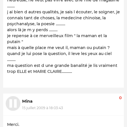
.........
j ai bien d autres qualités, je sais l écouter, le soigner, je
connais tant de choses, la medecine chinoise, la
psychanalyse, la poesie ...........
alors là je m y perds ..........
je repense à ce merveilleux film " la maman et la
putain "
mais à quelle place me veut il, maman ou putain ?
quand je lui pose la question, il leve les yeux au ciel
..........
ma question est d une grande banalité je lis vraiment
trop ELLE et MARIE CLAIRE............
0
Mina
15 juillet 2009 à 18:03:43
Merci.