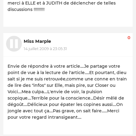
merci à ELLE et à JUDITH de déclencher de telles
discussions !!!!!!!!!
0
Miss Marple
14 juillet 2009 à 23:05:31
Envie de répondre à votre article....Je partage votre
point de vue à la lecture de l'article.....Et pourtant, dieu
sait si je me suis retrouvée,comme une conne en train
de lire des "infos" sur Elle, mais pire, sur Closer ou
Voici....Mea culpa....L'envie de voir, la pulsion
scopique....Terrible pour la conscience...Désir mêlé de
dégoût....Délicieux pour épater les copines aussi....On
jongle avec tout ça....Pas grave, on sait faire......Merci
pour votre regard intransigeant....