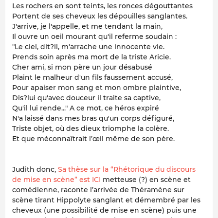
Les rochers en sont teints, les ronces dégouttantes
Portent de ses cheveux les dépouilles sanglantes.
J'arrive, je l'appelle, et me tendant la main,
Il ouvre un oeil mourant qu'il referme soudain :
"Le ciel, dit?il, m'arrache une innocente vie.
Prends soin après ma mort de la triste Aricie.
Cher ami, si mon père un jour désabusé
Plaint le malheur d'un fils faussement accusé,
Pour apaiser mon sang et mon ombre plaintive,
Dis?lui qu'avec douceur il traite sa captive,
Qu'il lui rende..." A ce mot, ce héros expiré
N'a laissé dans mes bras qu'un corps défiguré,
Triste objet, où des dieux triomphe la colère.
Et que méconnaîtrait l’œil même de son père.
Judith donc,
Sa thèse sur la “Rhétorique du discours
de mise en scène” est ICI
metteuse (?) en scène et
comédienne, raconte l’arrivée de Théramène sur
scène tirant Hippolyte sanglant et démembré par les
cheveux (une possibilité de mise en scène) puis une