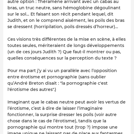
autre option : Théramène arrivant avec un cabas au
bras, un truc neutre, sans hémoglobine dégoulinant
sur le sol… Et faisant son récit pendant lequel, dit
Judith, et on le comprend aisément, les poils des bras
se dressent (horripilation, poils dressés d’horreur)…
Ces visions très différentes de la mise en scène, à elles
toutes seules, mériteraient de longs développements
(un de ces jours Judith ?) Que faut-il montrer ou pas,
quelles conséquences sur la perception du texte ?
Pour ma part j’y ai vu un parallèle avec l’opposition
entre érotisme et pornographie (sans oublier
qu’André Breton disait : "la pornographie c'est
l'érotisme des autres".)
Imaginant que le cabas neutre peut avoir les vertus de
l’érotisme, c’est à dire de laisser l’imaginaire
fonctionner, la surprise dresser les poils (voir autre
chose dans le cas de l’érotisme), tandis que la
pornographie qui montre tout (trop ?) impose une
image unique ne laissant pas de place aux fantasmes