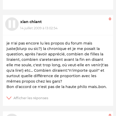
0
xian chiant
14 juillet 2009 à 13:02:54
je n'ai pas encore lu les propos du forum mais
juste(blurp ou sic?) la chronique et je me posait la
question, après l'avoir apprécié, combien de filles la
liraient, combien s'areteraient avant la fin en disant
elle me soule, c'est trop long, où veut-elle en venir(t'as
qu'a lire!) etc... Combien diraient:"n'importe quoi!" et
surtout quelle différence de proportion avec les
mêmes propos chez les gars?
Bon d'accord ce n'est pas de la haute philo mais..bon.
0