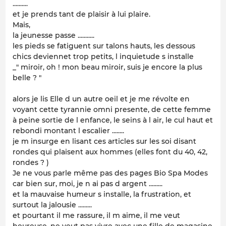
..........
et je prends tant de plaisir à lui plaire.
Mais,
la jeunesse passe ...........
les pieds se fatiguent sur talons hauts, les dessous
chics deviennet trop petits, l inquietude s installe
_" miroir, oh ! mon beau miroir, suis je encore la plus
belle ? "
alors je lis Elle d un autre oeil et je me révolte en
voyant cette tyrannie omni presente, de cette femme
à peine sortie de l enfance, le seins à l air, le cul haut et
rebondi montant l escalier ........
je m insurge en lisant ces articles sur les soi disant
rondes qui plaisent aux hommes (elles font du 40, 42,
rondes ? )
Je ne vous parle même pas des pages Bio Spa Modes
car bien sur, moi, je n ai pas d argent .........
et la mauvaise humeur s installe, la frustration, et
surtout la jalousie .........
et pourtant il me rassure, il m aime, il me veut
heureuse, ne veut pas vivre avec une fille de magasine