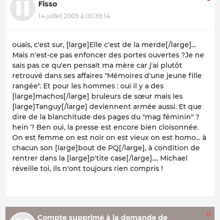
Fisso
14 juillet 2009 à 00:39:14
ouais, c'est sur, [large]Elle c'est de la merde[/large]...
Mais n'est-ce pas enfoncer des portes ouvertes ?Je ne
sais pas ce qu'en pensait ma mère car j'ai plutôt
retrouvé dans ses affaires "Mémoires d'une jeune fille
rangée". Et pour les hommes : oui il y a des
[large]machos[/large] bruleurs de sœur mais les
[large]Tanguy[/large] deviennent armée aussi. Et que
dire de la blanchitude des pages du "mag féminin" ?
hein ? Ben oui, la presse est encore bien cloisonnée.
On est femme on est noir on est vieux on est homo... à
chacun son [large]bout de PQ[/large], à condition de
rentrer dans la [large]p'tite case[/large].... Michael
réveille toi, ils n'ont toujours rien compris !
0
Compte supprimé à la demande de