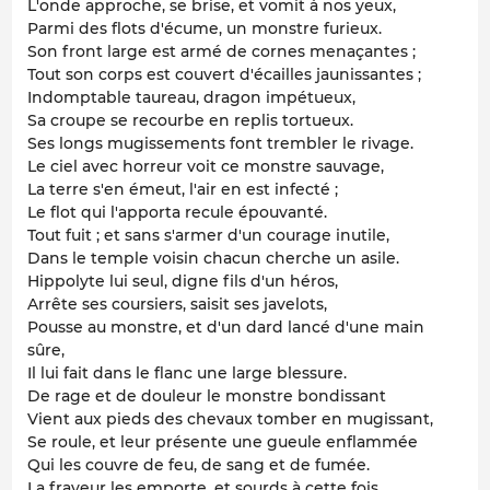
L'onde approche, se brise, et vomit à nos yeux,
Parmi des flots d'écume, un monstre furieux.
Son front large est armé de cornes menaçantes ;
Tout son corps est couvert d'écailles jaunissantes ;
Indomptable taureau, dragon impétueux,
Sa croupe se recourbe en replis tortueux.
Ses longs mugissements font trembler le rivage.
Le ciel avec horreur voit ce monstre sauvage,
La terre s'en émeut, l'air en est infecté ;
Le flot qui l'apporta recule épouvanté.
Tout fuit ; et sans s'armer d'un courage inutile,
Dans le temple voisin chacun cherche un asile.
Hippolyte lui seul, digne fils d'un héros,
Arrête ses coursiers, saisit ses javelots,
Pousse au monstre, et d'un dard lancé d'une main
sûre,
Il lui fait dans le flanc une large blessure.
De rage et de douleur le monstre bondissant
Vient aux pieds des chevaux tomber en mugissant,
Se roule, et leur présente une gueule enflammée
Qui les couvre de feu, de sang et de fumée.
La frayeur les emporte, et sourds à cette fois,