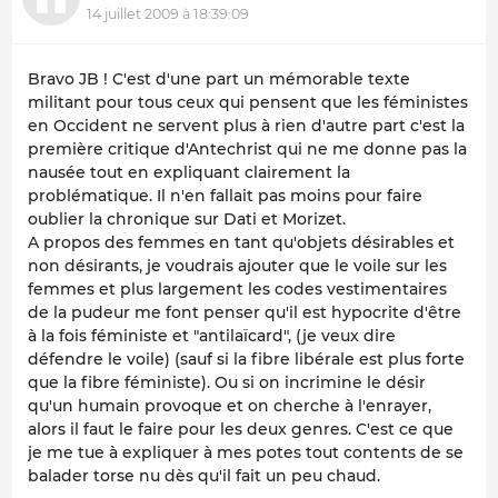
14 juillet 2009 à 18:39:09
Bravo JB ! C'est d'une part un mémorable texte
militant pour tous ceux qui pensent que les féministes
en Occident ne servent plus à rien d'autre part c'est la
première critique d'Antechrist qui ne me donne pas la
nausée tout en expliquant clairement la
problématique. Il n'en fallait pas moins pour faire
oublier la chronique sur Dati et Morizet.
A propos des femmes en tant qu'objets désirables et
non désirants, je voudrais ajouter que le voile sur les
femmes et plus largement les codes vestimentaires
de la pudeur me font penser qu'il est hypocrite d'être
à la fois féministe et "antilaïcard", (je veux dire
défendre le voile) (sauf si la fibre libérale est plus forte
que la fibre féministe). Ou si on incrimine le désir
qu'un humain provoque et on cherche à l'enrayer,
alors il faut le faire pour les deux genres. C'est ce que
je me tue à expliquer à mes potes tout contents de se
balader torse nu dès qu'il fait un peu chaud.