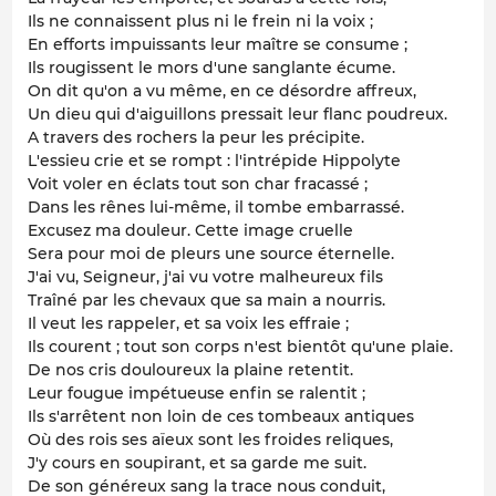
Ils ne connaissent plus ni le frein ni la voix ;
En efforts impuissants leur maître se consume ;
Ils rougissent le mors d'une sanglante écume.
On dit qu'on a vu même, en ce désordre affreux,
Un dieu qui d'aiguillons pressait leur flanc poudreux.
A travers des rochers la peur les précipite.
L'essieu crie et se rompt : l'intrépide Hippolyte
Voit voler en éclats tout son char fracassé ;
Dans les rênes lui-même, il tombe embarrassé.
Excusez ma douleur. Cette image cruelle
Sera pour moi de pleurs une source éternelle.
J'ai vu, Seigneur, j'ai vu votre malheureux fils
Traîné par les chevaux que sa main a nourris.
Il veut les rappeler, et sa voix les effraie ;
Ils courent ; tout son corps n'est bientôt qu'une plaie.
De nos cris douloureux la plaine retentit.
Leur fougue impétueuse enfin se ralentit ;
Ils s'arrêtent non loin de ces tombeaux antiques
Où des rois ses aïeux sont les froides reliques,
J'y cours en soupirant, et sa garde me suit.
De son généreux sang la trace nous conduit,