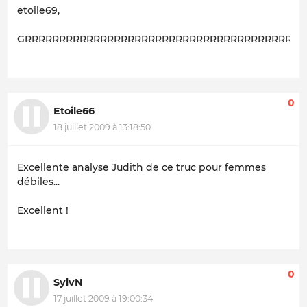
etoile69,
GRRRRRRRRRRRRRRRRRRRRRRRRRRRRRRRRRRRRRRRRRRrrrrr
0
Etoile66
18 juillet 2009 à 13:18:50
Excellente analyse Judith de ce truc pour femmes
débiles...
Excellent !
0
SylvN
17 juillet 2009 à 19:00:34