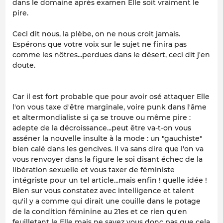
dans le domaine après examen Elle soit vraiment le
pire.
Ceci dit nous, la plèbe, on ne nous croit jamais.
Espérons que votre voix sur le sujet ne finira pas
comme les nôtres...perdues dans le désert, ceci dit j'en
doute.
Car il est fort probable que pour avoir osé attaquer Elle
l'on vous taxe d'être marginale, voire punk dans l'âme
et altermondialiste si ça se trouve ou même pire :
adepte de la décroissance...peut être va-t-on vous
asséner la nouvelle insulte à la mode : un "gauchiste"
bien calé dans les gencives. Il va sans dire que l'on va
vous renvoyer dans la figure le soi disant échec de la
libération sexuelle et vous taxer de féministe
intégriste pour un tel article...mais enfin ! quelle idée !
Bien sur vous constatez avec intelligence et talent
qu'il y a comme qui dirait une couille dans le potage
de la condition féminine au 21es et ce rien qu'en
feuilletant le Elle mais ne savez vous donc pas que cela