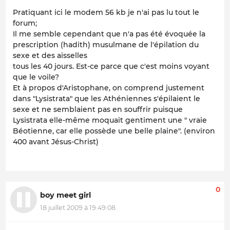
Pratiquant ici le modem 56 kb je n'ai pas lu tout le
forum;
Il me semble cependant que n'a pas été évoquée la
prescription (hadith) musulmane de l'épilation du
sexe et des aisselles
tous les 40 jours. Est-ce parce que c'est moins voyant
que le voile?
Et à propos d'Aristophane, on comprend justement
dans "Lysistrata" que les Athéniennes s'épilaient le
sexe et ne semblaient pas en souffrir puisque
Lysistrata elle-même moquait gentiment une " vraie
Béotienne, car elle possède une belle plaine". (environ
400 avant Jésus-Christ)
0
boy meet girl
18 juillet 2009 à 19:49:08