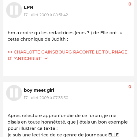
0
LPR
17 juillet 2009 à 08:51:42
hm a croire qu les redactrices (eurs ? ) de Elle ont lu
cette chronique de Judith :
>< CHARLOTTE GAINSBOURG RACONTE LE TOURNAGE
D’ "ANTICHRIST" ><
0
boy meet girl
17 juillet 2009 à 07:35:30
Aprés relecture appronfondie de ce forum, je me
disais en toute honnéteté, que j étais un bon exemple
pour illustrer ce texte :
je suis une lectrice de ce genre de journeaux ELLE