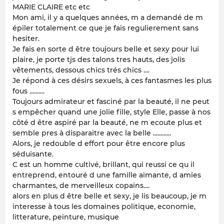
MARIE CLAIRE etc etc
Mon ami, il y a quelques années, m a demandé de m
épiler totalement ce que je fais regulierement sans
hesiter.
Je fais en sorte d être toujours belle et sexy pour lui
plaire, je porte tjs des talons tres hauts, des jolis
vêtements, dessous chics trés chics ....
Je répond à ces désirs sexuels, à ces fantasmes les plus
fous ..........
Toujours admirateur et fasciné par la beauté, il ne peut
s empêcher quand une jolie fille, style Elle, passe à nos
côté d être aspiré par la beauté, ne m ecoute plus et
semble pres à disparaitre avec la belle ............
Alors, je redouble d effort pour être encore plus
séduisante.
C est un homme cultivé, brillant, qui reussi ce qu il
entreprend, entouré d une famille aimante, d amies
charmantes, de merveilleux copains....
alors en plus d être belle et sexy, je lis beaucoup, je m
interesse à tous les domaines politique, economie,
litterature, peinture, musique