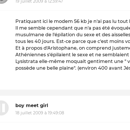
19 juillet 2009 à 12:39:47
Pratiquant ici le modem 56 kb je n'ai pas lu tout 
Il me semble cependant que n'a pas été évoquée 
musulmane de l'épilation du sexe et des aisselle
tous les 40 jours. Est-ce parce que c'est moins v
Et à propos d'Aristophane, on comprend justemen
Athéniennes s'épilaient le sexe et ne semblaient
Lysistrata elle-même moquait gentiment une " vr
possède une belle plaine". (environ 400 avant Jé
boy meet girl
18 juillet 2009 à 19:49:08