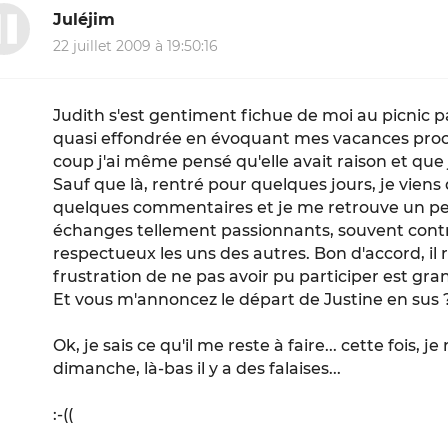
Juléjim
22 juillet 2009 à 19:50:16
Judith s'est gentiment fichue de moi au picnic 
quasi effondrée en évoquant mes vacances proc
coup j'ai même pensé qu'elle avait raison et que j
Sauf que là, rentré pour quelques jours, je viens 
quelques commentaires et je me retrouve un peu
échanges tellement passionnants, souvent contr
respectueux les uns des autres. Bon d'accord, il r
frustration de ne pas avoir pu participer est gran
Et vous m'annoncez le départ de Justine en sus 
Ok, je sais ce qu'il me reste à faire... cette fois, 
dimanche, là-bas il y a des falaises...
:-((