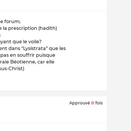
le forum;
la prescription (hadith)
s
oyant que le voile?
t dans "Lysistrata" que les
 pas en souffrir puisque
aie Béotienne, car elle
sus-Christ)
Approuvé
0
fois