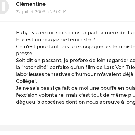
Clémentine
22 juillet 2009 à 23:00:14
Euh, il y a encore des gens -à part la mère de Ju
Elle est un magazine féministe ?
Ce n'est pourtant pas un scoop que les féminist
presse.
Soit dit en passant, je préfère de loin regarder ce
la "rotondité" parfaite qu'un film de Lars Von Tri
laborieuses tentatives d'humour m'avaient déjà 
Collège".
Je ne sais pas si ça fait de moi une pouffe en pu
l'excision volontaire, mais c'est tout de même pl
dégueulis obscènes dont on nous abreuve à longu