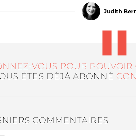
Judith Ber
ONNEZ-VOUS POUR POUVOIR
Le médiateur
L'équipe
VOUS ÊTES DÉJÀ ABONNÉ
CON
RNIERS COMMENTAIRES