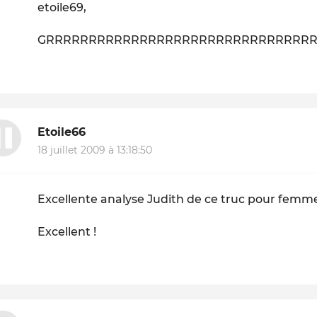
etoile69,
GRRRRRRRRRRRRRRRRRRRRRRRRRRRRRRRRRRRR
Etoile66
18 juillet 2009 à 13:18:50
Excellente analyse Judith de ce truc pour femmes
Excellent !