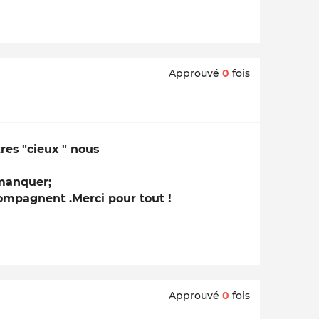
Approuvé
0
fois
tres "cieux " nous
 manquer;
ompagnent .Merci pour tout !
Approuvé
0
fois