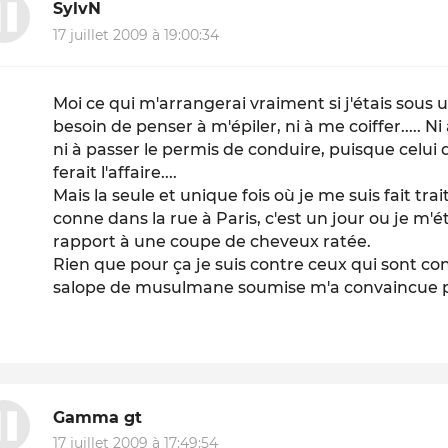
SylvN
17 juillet 2009 à 19:00:34
Moi ce qui m'arrangerai vraiment si j'étais sous u
besoin de penser à m'épiler, ni à me coiffer..... Ni
ni à passer le permis de conduire, puisque celui 
ferait l'affaire....
Mais la seule et unique fois où je me suis fait tra
conne dans la rue à Paris, c'est un jour ou je m'é
rapport à une coupe de cheveux ratée.
Rien que pour ça je suis contre ceux qui sont cont
salope de musulmane soumise m'a convaincue p
Gamma gt
17 juillet 2009 à 17:49:54