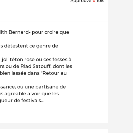
Approuvé
0
fois
dith Bernard- pour croire que
es détestent ce genre de
 joli téton rose ou ces fesses à
ers ou de Riad Satouff, dont les
bien lassée dans "Retour au
issance, ou une partisane de
us agréable à voir que les
eur de festivals...