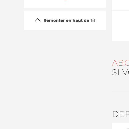
Remonter en haut de fil
AB
La vie du site
SI 
DE