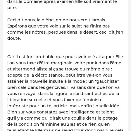
dans le domaine après examen Elle soit vraiment le
pire.
Ceci dit nous, la plèbe, on ne nous croit jamais.
Espérons que votre voix sur le sujet ne finira pas
comme les nôtres...perdues dans le désert, ceci dit j'en
doute.
Car il est fort probable que pour avoir osé attaquer Elle
l'on vous taxe d'être marginale, voire punk dans l'âme
et altermondialiste si ça se trouve ou même pire :
adepte de la décroissance...peut être va-t-on vous
asséner la nouvelle insulte à la mode : un "gauchiste"
bien calé dans les gencives. Il va sans dire que l'on va
vous renvoyer dans la figure le soi disant échec de la
libération sexuelle et vous taxer de féministe
intégriste pour un tel article...mais enfin ! quelle idée !
Bien sur vous constatez avec intelligence et talent
qu'il y a comme qui dirait une couille dans le potage
de la condition féminine au 21es et ce rien qu'en
feuilletant le Elle mais ne savez vous donc pas que cela