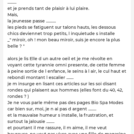
..........
et je prends tant de plaisir à lui plaire.
Mais,
la jeunesse passe ...........
les pieds se fatiguent sur talons hauts, les dessous
chics deviennet trop petits, l inquietude s installe
_" miroir, oh ! mon beau miroir, suis je encore la plus
belle ? "
alors je lis Elle d un autre oeil et je me révolte en
voyant cette tyrannie omni presente, de cette femme
à peine sortie de l enfance, le seins à l air, le cul haut et
rebondi montant l escalier ........
je m insurge en lisant ces articles sur les soi disant
rondes qui plaisent aux hommes (elles font du 40, 42,
rondes ? )
Je ne vous parle même pas des pages Bio Spa Modes
car bien sur, moi, je n ai pas d argent .........
et la mauvaise humeur s installe, la frustration, et
surtout la jalousie .........
et pourtant il me rassure, il m aime, il me veut
heureuse, ne veut pas vivre avec une fille de magasine