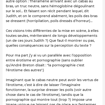
autre option : Théramène arrivant avec un cabas au
bras, un truc neutre, sans hémoglobine dégoulinant
sur le sol… Et faisant son récit pendant lequel, dit
Judith, et on le comprend aisément, les poils des bras
se dressent (horripilation, poils dressés d’horreur)…
Ces visions très différentes de la mise en scène, à elles
toutes seules, mériteraient de longs développements
(un de ces jours Judith ?) Que faut-il montrer ou pas,
quelles conséquences sur la perception du texte ?
Pour ma part j’y ai vu un parallèle avec l’opposition
entre érotisme et pornographie (sans oublier
qu’André Breton disait : "la pornographie c'est
l'érotisme des autres".)
Imaginant que le cabas neutre peut avoir les vertus de
l’érotisme, c’est à dire de laisser l’imaginaire
fonctionner, la surprise dresser les poils (voir autre
chose dans le cas de l’érotisme), tandis que la
pornographie qui montre tout (trop ?) impose une
image unique ne laissant pas de place aux fantasmes