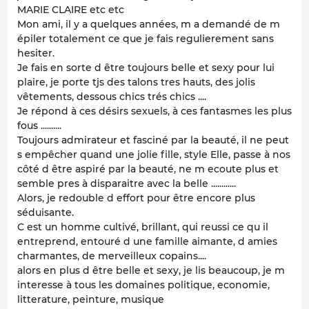
MARIE CLAIRE etc etc
Mon ami, il y a quelques années, m a demandé de m
épiler totalement ce que je fais regulierement sans
hesiter.
Je fais en sorte d être toujours belle et sexy pour lui
plaire, je porte tjs des talons tres hauts, des jolis
vêtements, dessous chics trés chics ....
Je répond à ces désirs sexuels, à ces fantasmes les plus
fous ..........
Toujours admirateur et fasciné par la beauté, il ne peut
s empêcher quand une jolie fille, style Elle, passe à nos
côté d être aspiré par la beauté, ne m ecoute plus et
semble pres à disparaitre avec la belle ............
Alors, je redouble d effort pour être encore plus
séduisante.
C est un homme cultivé, brillant, qui reussi ce qu il
entreprend, entouré d une famille aimante, d amies
charmantes, de merveilleux copains....
alors en plus d être belle et sexy, je lis beaucoup, je m
interesse à tous les domaines politique, economie,
litterature, peinture, musique