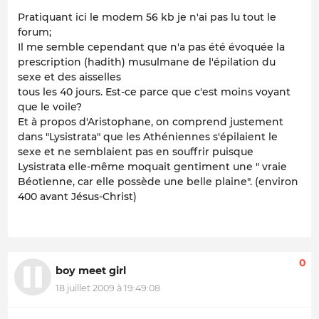
Pratiquant ici le modem 56 kb je n'ai pas lu tout le
forum;
Il me semble cependant que n'a pas été évoquée la
prescription (hadith) musulmane de l'épilation du
sexe et des aisselles
tous les 40 jours. Est-ce parce que c'est moins voyant
que le voile?
Et à propos d'Aristophane, on comprend justement
dans "Lysistrata" que les Athéniennes s'épilaient le
sexe et ne semblaient pas en souffrir puisque
Lysistrata elle-même moquait gentiment une " vraie
Béotienne, car elle possède une belle plaine". (environ
400 avant Jésus-Christ)
0
boy meet girl
18 juillet 2009 à 19:49:08