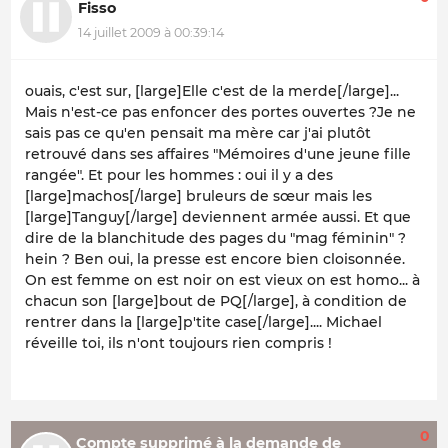
Fisso
14 juillet 2009 à 00:39:14
ouais, c'est sur, [large]Elle c'est de la merde[/large]...
Mais n'est-ce pas enfoncer des portes ouvertes ?Je ne
sais pas ce qu'en pensait ma mère car j'ai plutôt
retrouvé dans ses affaires "Mémoires d'une jeune fille
rangée". Et pour les hommes : oui il y a des
[large]machos[/large] bruleurs de sœur mais les
[large]Tanguy[/large] deviennent armée aussi. Et que
dire de la blanchitude des pages du "mag féminin" ?
hein ? Ben oui, la presse est encore bien cloisonnée.
On est femme on est noir on est vieux on est homo... à
chacun son [large]bout de PQ[/large], à condition de
rentrer dans la [large]p'tite case[/large].... Michael
réveille toi, ils n'ont toujours rien compris !
0
Compte supprimé à la demande de