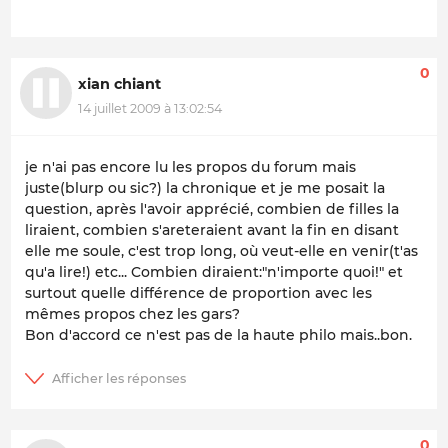
0
xian chiant
14 juillet 2009 à 13:02:54
je n'ai pas encore lu les propos du forum mais
juste(blurp ou sic?) la chronique et je me posait la
question, après l'avoir apprécié, combien de filles la
liraient, combien s'areteraient avant la fin en disant
elle me soule, c'est trop long, où veut-elle en venir(t'as
qu'a lire!) etc... Combien diraient:"n'importe quoi!" et
surtout quelle différence de proportion avec les
mêmes propos chez les gars?
Bon d'accord ce n'est pas de la haute philo mais..bon.
0