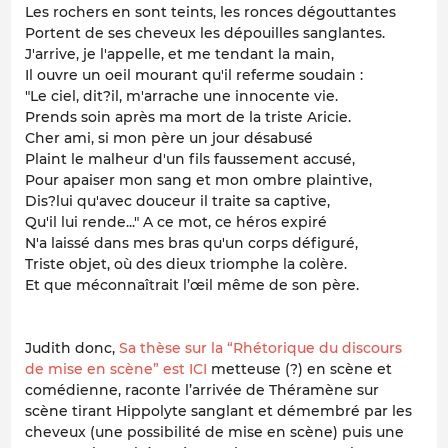
Les rochers en sont teints, les ronces dégouttantes
Portent de ses cheveux les dépouilles sanglantes.
J'arrive, je l'appelle, et me tendant la main,
Il ouvre un oeil mourant qu'il referme soudain :
"Le ciel, dit?il, m'arrache une innocente vie.
Prends soin après ma mort de la triste Aricie.
Cher ami, si mon père un jour désabusé
Plaint le malheur d'un fils faussement accusé,
Pour apaiser mon sang et mon ombre plaintive,
Dis?lui qu'avec douceur il traite sa captive,
Qu'il lui rende..." A ce mot, ce héros expiré
N'a laissé dans mes bras qu'un corps défiguré,
Triste objet, où des dieux triomphe la colère.
Et que méconnaîtrait l’œil même de son père.
Judith donc,
Sa thèse sur la “Rhétorique du discours
de mise en scène” est ICI
metteuse (?) en scène et
comédienne, raconte l’arrivée de Théramène sur
scène tirant Hippolyte sanglant et démembré par les
cheveux (une possibilité de mise en scène) puis une