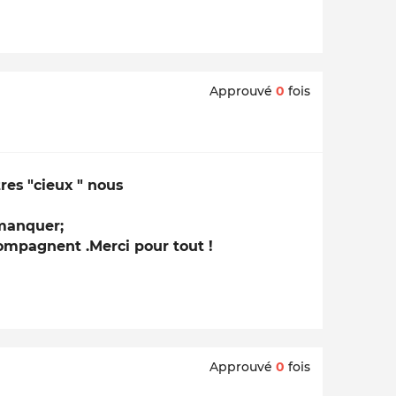
Approuvé
0
fois
tres "cieux " nous
 manquer;
ompagnent .Merci pour tout !
Approuvé
0
fois