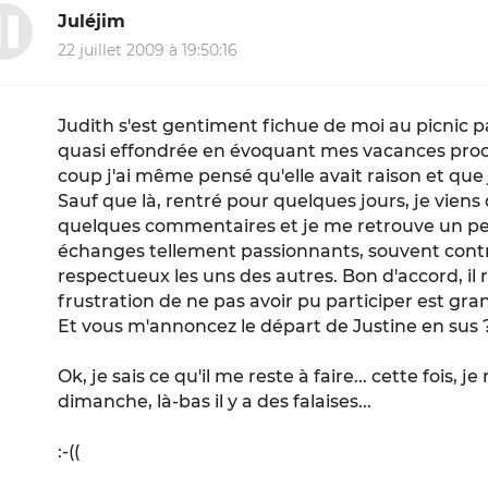
Juléjim
22 juillet 2009 à 19:50:16
Judith s'est gentiment fichue de moi au picnic 
quasi effondrée en évoquant mes vacances proc
coup j'ai même pensé qu'elle avait raison et que j
Sauf que là, rentré pour quelques jours, je viens 
quelques commentaires et je me retrouve un peu
échanges tellement passionnants, souvent contr
respectueux les uns des autres. Bon d'accord, il r
frustration de ne pas avoir pu participer est gran
Et vous m'annoncez le départ de Justine en sus 
Ok, je sais ce qu'il me reste à faire... cette fois, 
dimanche, là-bas il y a des falaises...
:-((