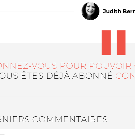
Judith Ber
ONNEZ-VOUS POUR POUVOIR
Le médiateur
L'équipe
VOUS ÊTES DÉJÀ ABONNÉ
CON
RNIERS COMMENTAIRES