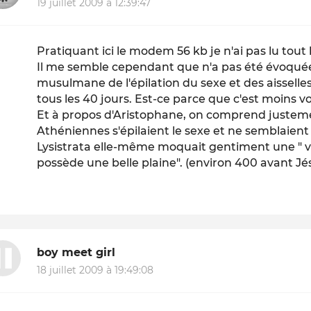
19 juillet 2009 à 12:39:47
Pratiquant ici le modem 56 kb je n'ai pas lu tout 
Il me semble cependant que n'a pas été évoquée 
musulmane de l'épilation du sexe et des aisselle
tous les 40 jours. Est-ce parce que c'est moins v
Et à propos d'Aristophane, on comprend justemen
Athéniennes s'épilaient le sexe et ne semblaient
Lysistrata elle-même moquait gentiment une " vr
possède une belle plaine". (environ 400 avant Jé
boy meet girl
18 juillet 2009 à 19:49:08