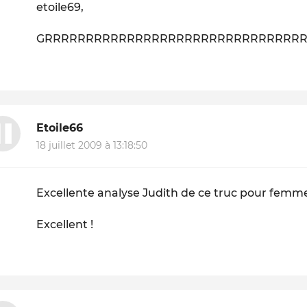
etoile69,
GRRRRRRRRRRRRRRRRRRRRRRRRRRRRRRRRRRRR
Etoile66
18 juillet 2009 à 13:18:50
Excellente analyse Judith de ce truc pour femmes
Excellent !