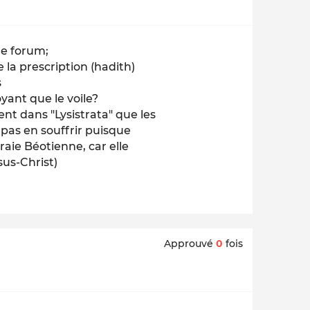
le forum;
la prescription (hadith)
s
oyant que le voile?
t dans "Lysistrata" que les
 pas en souffrir puisque
aie Béotienne, car elle
sus-Christ)
Approuvé
0
fois