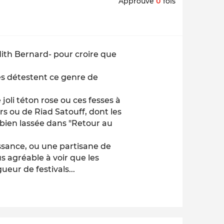
Approuvé
0
fois
dith Bernard- pour croire que
es détestent ce genre de
 joli téton rose ou ces fesses à
ers ou de Riad Satouff, dont les
bien lassée dans "Retour au
issance, ou une partisane de
us agréable à voir que les
eur de festivals...