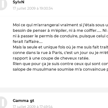
SylvN
17 juillet 2009 à 19:00:34
Moi ce qui m'arrangerai vraiment si j'étais sous u
besoin de penser à m'épiler, ni à me coiffer..... Ni
ni à passer le permis de conduire, puisque celui 
ferait l'affaire....
Mais la seule et unique fois où je me suis fait tra
conne dans la rue à Paris, c'est un jour ou je m'é
rapport à une coupe de cheveux ratée.
Rien que pour ça je suis contre ceux qui sont cont
salope de musulmane soumise m'a convaincue p
Gamma gt
17 juillet 2009 à 17:49:54