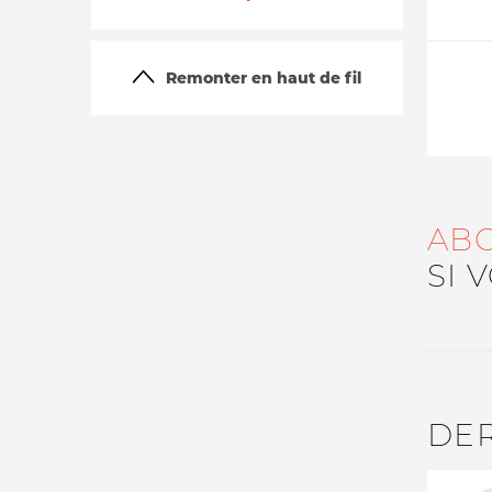
Remonter en haut de fil
AB
La vie du site
SI 
DE