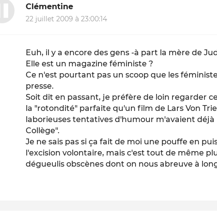
Clémentine
22 juillet 2009 à 23:00:14
Euh, il y a encore des gens -à part la mère de Ju
Elle est un magazine féministe ?
Ce n'est pourtant pas un scoop que les féminist
presse.
Soit dit en passant, je préfère de loin regarder ce
la "rotondité" parfaite qu'un film de Lars Von Tri
laborieuses tentatives d'humour m'avaient déjà 
Collège".
Je ne sais pas si ça fait de moi une pouffe en pu
l'excision volontaire, mais c'est tout de même pl
dégueulis obscènes dont on nous abreuve à longu