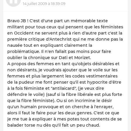
14 juillet 2009 à 18:39:09
Bravo JB ! C'est d'une part un mémorable texte
militant pour tous ceux qui pensent que les féministes
en Occident ne servent plus à rien d'autre part c'est la
première critique d'Antechrist qui ne me donne pas la
nausée tout en expliquant clairement la
problématique. Il n'en fallait pas moins pour faire
oublier la chronique sur Dati et Morizet.
A propos des femmes en tant qu'objets désirables et
non désirants, je voudrais ajouter que le voile sur les
femmes et plus largement les codes vestimentaires
de la pudeur me font penser qu'il est hypocrite d'être
à la fois féministe et "antilaïcard", (je veux dire
défendre le voile) (sauf si la fibre libérale est plus forte
que la fibre féministe). Ou si on incrimine le désir
qu'un humain provoque et on cherche à l'enrayer,
alors il faut le faire pour les deux genres. C'est ce que
je me tue à expliquer à mes potes tout contents de se
balader torse nu dès qu'il fait un peu chaud.