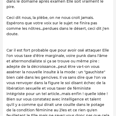
dans le domaine après examen Elle soit vraiment le
pire.
Ceci dit nous, la plèbe, on ne nous croit jamais.
Espérons que votre voix sur le sujet ne finira pas
comme les nôtres...perdues dans le désert, ceci dit j'en
doute.
Car il est fort probable que pour avoir osé attaquer Elle
l'on vous taxe d'être marginale, voire punk dans l'âme
et altermondialiste si ça se trouve ou même pire :
adepte de la décroissance...peut être va-t-on vous
asséner la nouvelle insulte à la mode : un "gauchiste"
bien calé dans les gencives. Il va sans dire que l'on va
vous renvoyer dans la figure le soi disant échec de la
libération sexuelle et vous taxer de féministe
intégriste pour un tel article...mais enfin ! quelle idée !
Bien sur vous constatez avec intelligence et talent
qu'il y a comme qui dirait une couille dans le potage
de la condition féminine au 21es et ce rien qu'en
feuilletant le Elle mais ne savez vous donc pas que cela