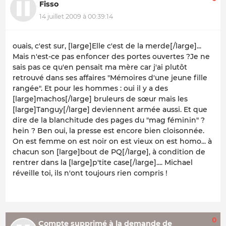
Fisso
14 juillet 2009 à 00:39:14
ouais, c'est sur, [large]Elle c'est de la merde[/large]...
Mais n'est-ce pas enfoncer des portes ouvertes ?Je ne
sais pas ce qu'en pensait ma mère car j'ai plutôt
retrouvé dans ses affaires "Mémoires d'une jeune fille
rangée". Et pour les hommes : oui il y a des
[large]machos[/large] bruleurs de sœur mais les
[large]Tanguy[/large] deviennent armée aussi. Et que
dire de la blanchitude des pages du "mag féminin" ?
hein ? Ben oui, la presse est encore bien cloisonnée.
On est femme on est noir on est vieux on est homo... à
chacun son [large]bout de PQ[/large], à condition de
rentrer dans la [large]p'tite case[/large].... Michael
réveille toi, ils n'ont toujours rien compris !
0
Compte supprimé à la demande de