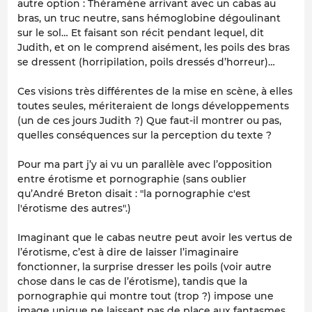
autre option : Théramène arrivant avec un cabas au
bras, un truc neutre, sans hémoglobine dégoulinant
sur le sol… Et faisant son récit pendant lequel, dit
Judith, et on le comprend aisément, les poils des bras
se dressent (horripilation, poils dressés d’horreur)…
Ces visions très différentes de la mise en scène, à elles
toutes seules, mériteraient de longs développements
(un de ces jours Judith ?) Que faut-il montrer ou pas,
quelles conséquences sur la perception du texte ?
Pour ma part j’y ai vu un parallèle avec l’opposition
entre érotisme et pornographie (sans oublier
qu’André Breton disait : "la pornographie c'est
l'érotisme des autres".)
Imaginant que le cabas neutre peut avoir les vertus de
l’érotisme, c’est à dire de laisser l’imaginaire
fonctionner, la surprise dresser les poils (voir autre
chose dans le cas de l’érotisme), tandis que la
pornographie qui montre tout (trop ?) impose une
image unique ne laissant pas de place aux fantasmes