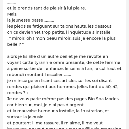
..........
et je prends tant de plaisir à lui plaire.
Mais,
la jeunesse passe ...........
les pieds se fatiguent sur talons hauts, les dessous
chics deviennet trop petits, l inquietude s installe
_" miroir, oh ! mon beau miroir, suis je encore la plus
belle ? "
alors je lis Elle d un autre oeil et je me révolte en
voyant cette tyrannie omni presente, de cette femme
à peine sortie de l enfance, le seins à l air, le cul haut et
rebondi montant l escalier ........
je m insurge en lisant ces articles sur les soi disant
rondes qui plaisent aux hommes (elles font du 40, 42,
rondes ? )
Je ne vous parle même pas des pages Bio Spa Modes
car bien sur, moi, je n ai pas d argent .........
et la mauvaise humeur s installe, la frustration, et
surtout la jalousie .........
et pourtant il me rassure, il m aime, il me veut
heureuse, ne veut pas vivre avec une fille de magasine