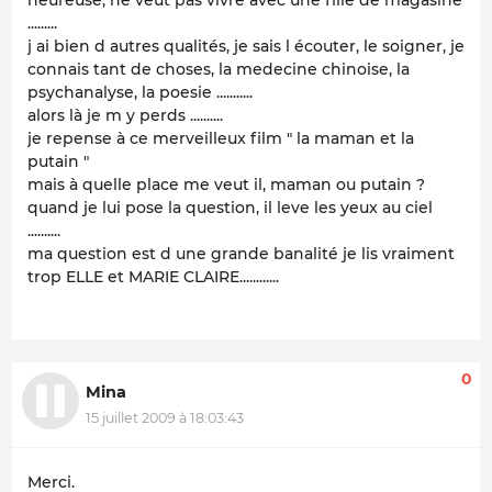
.........
j ai bien d autres qualités, je sais l écouter, le soigner, je
connais tant de choses, la medecine chinoise, la
psychanalyse, la poesie ...........
alors là je m y perds ..........
je repense à ce merveilleux film " la maman et la
putain "
mais à quelle place me veut il, maman ou putain ?
quand je lui pose la question, il leve les yeux au ciel
..........
ma question est d une grande banalité je lis vraiment
trop ELLE et MARIE CLAIRE............
0
Mina
15 juillet 2009 à 18:03:43
Merci.