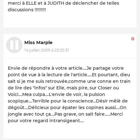
merci à ELLE et à JUDITH de déclencher de telles
discussions !!!!!!!!!
0
Miss Marple
14 juillet 2009 à 23:05:31
Envie de répondre à votre article....Je partage votre
point de vue à la lecture de l'article.....Et pourtant, dieu
sait si je me suis retrouvée,comme une conne en train
de lire des "infos" sur Elle, mais pire, sur Closer ou
Voici....Mea culpa....L'envie de voir, la pulsion
scopique....Terrible pour la conscience...Désir mêlé de
dégoût....Délicieux pour épater les copines aussi....On
jongle avec tout ça....Pas grave, on sait faire......Merci
pour votre regard intransigeant....