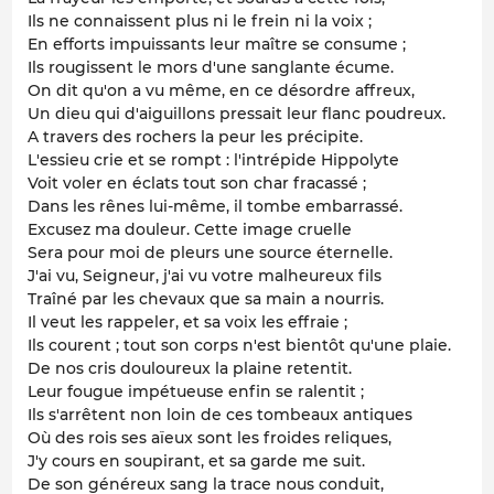
Ils ne connaissent plus ni le frein ni la voix ;
En efforts impuissants leur maître se consume ;
Ils rougissent le mors d'une sanglante écume.
On dit qu'on a vu même, en ce désordre affreux,
Un dieu qui d'aiguillons pressait leur flanc poudreux.
A travers des rochers la peur les précipite.
L'essieu crie et se rompt : l'intrépide Hippolyte
Voit voler en éclats tout son char fracassé ;
Dans les rênes lui-même, il tombe embarrassé.
Excusez ma douleur. Cette image cruelle
Sera pour moi de pleurs une source éternelle.
J'ai vu, Seigneur, j'ai vu votre malheureux fils
Traîné par les chevaux que sa main a nourris.
Il veut les rappeler, et sa voix les effraie ;
Ils courent ; tout son corps n'est bientôt qu'une plaie.
De nos cris douloureux la plaine retentit.
Leur fougue impétueuse enfin se ralentit ;
Ils s'arrêtent non loin de ces tombeaux antiques
Où des rois ses aïeux sont les froides reliques,
J'y cours en soupirant, et sa garde me suit.
De son généreux sang la trace nous conduit,