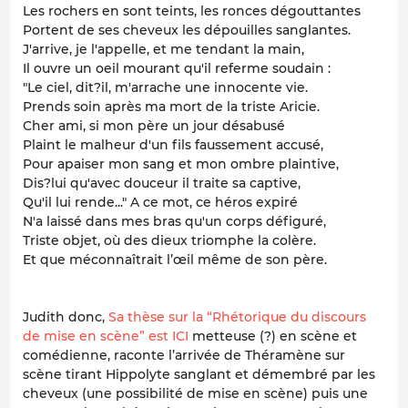
Les rochers en sont teints, les ronces dégouttantes
Portent de ses cheveux les dépouilles sanglantes.
J'arrive, je l'appelle, et me tendant la main,
Il ouvre un oeil mourant qu'il referme soudain :
"Le ciel, dit?il, m'arrache une innocente vie.
Prends soin après ma mort de la triste Aricie.
Cher ami, si mon père un jour désabusé
Plaint le malheur d'un fils faussement accusé,
Pour apaiser mon sang et mon ombre plaintive,
Dis?lui qu'avec douceur il traite sa captive,
Qu'il lui rende..." A ce mot, ce héros expiré
N'a laissé dans mes bras qu'un corps défiguré,
Triste objet, où des dieux triomphe la colère.
Et que méconnaîtrait l’œil même de son père.
Judith donc,
Sa thèse sur la “Rhétorique du discours
de mise en scène” est ICI
metteuse (?) en scène et
comédienne, raconte l’arrivée de Théramène sur
scène tirant Hippolyte sanglant et démembré par les
cheveux (une possibilité de mise en scène) puis une