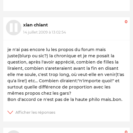
0
xian chiant
14 juillet 2009 à 13:02:54
je n'ai pas encore lu les propos du forum mais
juste(blurp ou sic?) la chronique et je me posait la
question, après l'avoir apprécié, combien de filles la
liraient, combien s'areteraient avant la fin en disant
elle me soule, c'est trop long, où veut-elle en venir(t'as
qu'a lire!) etc... Combien diraient:"n'importe quoi!" et
surtout quelle différence de proportion avec les
mêmes propos chez les gars?
Bon d'accord ce n'est pas de la haute philo mais..bon.
0