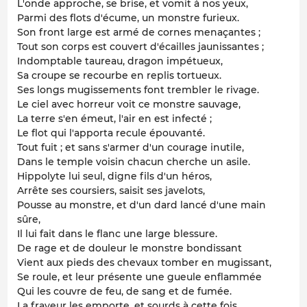
L'onde approche, se brise, et vomit à nos yeux,
Parmi des flots d'écume, un monstre furieux.
Son front large est armé de cornes menaçantes ;
Tout son corps est couvert d'écailles jaunissantes ;
Indomptable taureau, dragon impétueux,
Sa croupe se recourbe en replis tortueux.
Ses longs mugissements font trembler le rivage.
Le ciel avec horreur voit ce monstre sauvage,
La terre s'en émeut, l'air en est infecté ;
Le flot qui l'apporta recule épouvanté.
Tout fuit ; et sans s'armer d'un courage inutile,
Dans le temple voisin chacun cherche un asile.
Hippolyte lui seul, digne fils d'un héros,
Arrête ses coursiers, saisit ses javelots,
Pousse au monstre, et d'un dard lancé d'une main
sûre,
Il lui fait dans le flanc une large blessure.
De rage et de douleur le monstre bondissant
Vient aux pieds des chevaux tomber en mugissant,
Se roule, et leur présente une gueule enflammée
Qui les couvre de feu, de sang et de fumée.
La frayeur les emporte, et sourds à cette fois,