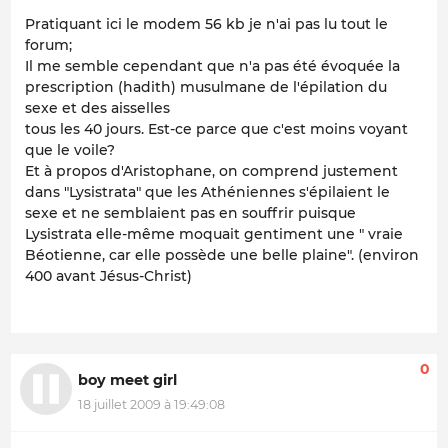
Pratiquant ici le modem 56 kb je n'ai pas lu tout le
forum;
Il me semble cependant que n'a pas été évoquée la
prescription (hadith) musulmane de l'épilation du
sexe et des aisselles
tous les 40 jours. Est-ce parce que c'est moins voyant
que le voile?
Et à propos d'Aristophane, on comprend justement
dans "Lysistrata" que les Athéniennes s'épilaient le
sexe et ne semblaient pas en souffrir puisque
Lysistrata elle-même moquait gentiment une " vraie
Béotienne, car elle possède une belle plaine". (environ
400 avant Jésus-Christ)
0
boy meet girl
18 juillet 2009 à 19:49:08