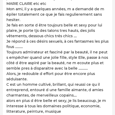
MARIE CLAIRE etc etc
Mon ami, il y a quelques années, m a demandé de m
épiler totalement ce que je fais regulierement sans
hesiter.
Je fais en sorte d être toujours belle et sexy pour lui
plaire, je porte tjs des talons tres hauts, des jolis
vêtements, dessous chics trés chics ....
Je répond à ces désirs sexuels, à ces fantasmes les plus
fous ..........
Toujours admirateur et fasciné par la beauté, il ne peut
s empêcher quand une jolie fille, style Elle, passe à nos
côté d être aspiré par la beauté, ne m ecoute plus et
semble pres à disparaitre avec la belle ............
Alors, je redouble d effort pour être encore plus
séduisante.
C est un homme cultivé, brillant, qui reussi ce qu il
entreprend, entouré d une famille aimante, d amies
charmantes, de merveilleux copains....
alors en plus d être belle et sexy, je lis beaucoup, je m
interesse à tous les domaines politique, economie,
litterature, peinture, musique