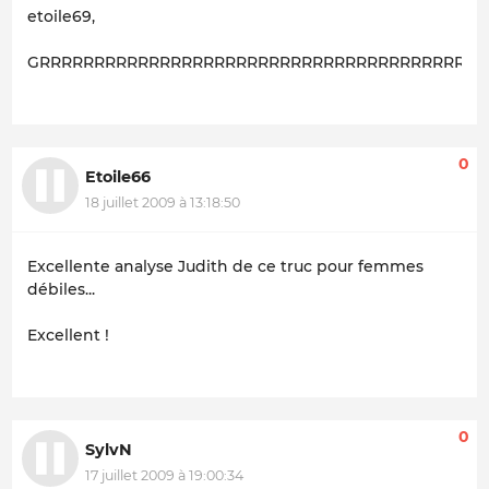
etoile69,
GRRRRRRRRRRRRRRRRRRRRRRRRRRRRRRRRRRRRRRRRRRrrrrr
0
Etoile66
18 juillet 2009 à 13:18:50
Excellente analyse Judith de ce truc pour femmes
débiles...
Excellent !
0
SylvN
17 juillet 2009 à 19:00:34