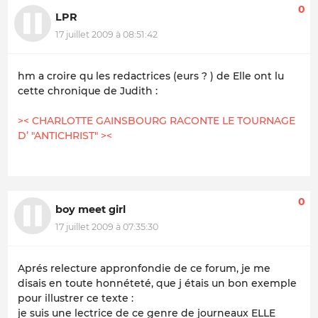
0
LPR
17 juillet 2009 à 08:51:42
hm a croire qu les redactrices (eurs ? ) de Elle ont lu
cette chronique de Judith :
>< CHARLOTTE GAINSBOURG RACONTE LE TOURNAGE
D’ "ANTICHRIST" ><
0
boy meet girl
17 juillet 2009 à 07:35:30
Aprés relecture appronfondie de ce forum, je me
disais en toute honnéteté, que j étais un bon exemple
pour illustrer ce texte :
je suis une lectrice de ce genre de journeaux ELLE