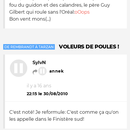
fou du guidon et des calandres, le père Guy
Gilbert qui roule sans l'Oréal:
oOops
Bon vent mons(...)
VOLEURS DE POULES !
DE REMBRANDT À TARZAN
SylvN
annek
il y a 16 ans
22:15 le 30/08/2010
C'est noté! Je reformule: C'est comme ça qu'on
les appelle dans le Finistère sud!