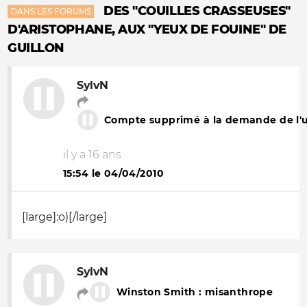
DES "COUILLES CRASSEUSES"
DANS LES FORUMS
D'ARISTOPHANE, AUX "YEUX DE FOUINE" DE
GUILLON
SylvN
Compte supprimé à la demande de l'ut
il y a 16 ans
15:54 le 04/04/2010
[large]:o)[/large]
SylvN
Winston Smith : misanthrope