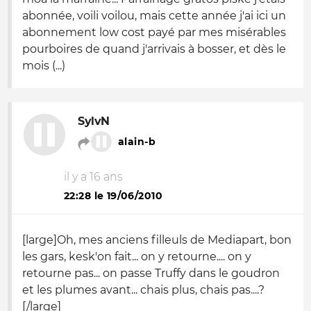
abonnée, voili voilou, mais cette année j'ai ici un
abonnement low cost payé par mes misérables
pourboires de quand j'arrivais à bosser, et dès le
mois (...)
SylvN
alain-b
il y a 16 ans
22:28 le 19/06/2010
[large]Oh, mes anciens filleuls de Mediapart, bon
les gars, kesk'on fait... on y retourne.... on y
retourne pas... on passe Truffy dans le goudron
et les plumes avant... chais plus, chais pas....?
[/large]