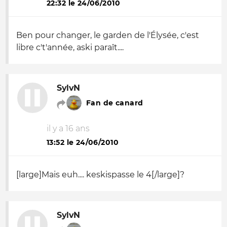
22:32 le 24/06/2010
Ben pour changer, le garden de l'Élysée, c'est
libre c't'année, aski paraît....
SylvN
Fan de canard
il y a 16 ans
13:52 le 24/06/2010
[large]
Mais euh.... keskispasse le 4
[/large]?
SylvN