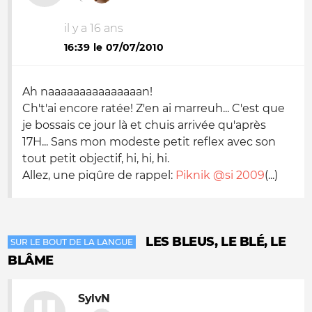
il y a 16 ans
16:39 le 07/07/2010
Ah naaaaaaaaaaaaaaan!
Ch't'ai encore ratée! Z'en ai marreuh... C'est que
je bossais ce jour là et chuis arrivée qu'après
17H... Sans mon modeste petit reflex avec son
tout petit objectif, hi, hi, hi.
Allez, une piqûre de rappel:
Piknik @si 2009
(...)
LES BLEUS, LE BLÉ, LE
SUR LE BOUT DE LA LANGUE
BLÂME
SylvN