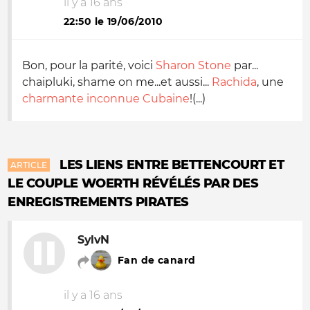
il y a 16 ans
22:50 le 19/06/2010
Bon, pour la parité, voici
Sharon Stone
par...
chaipluki, shame on me
...et aussi...
Rachida
, une
charmante inconnue Cubaine
!(...)
LES LIENS ENTRE BETTENCOURT ET
ARTICLE
LE COUPLE WOERTH RÉVÉLÉS PAR DES
ENREGISTREMENTS PIRATES
SylvN
Fan de canard
il y a 16 ans