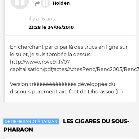
Holden
il y a 16 ans
23:28 le 24/06/2010
En cherchant par ci par là des trucs en ligne sur
le sujet, je suis tombée la dessus:
http://www.crpve91.fr/07-
capitalisation/pdf/actes/ActesRenc/Renc2005/Renc
Version trèèèèèèèèèèèèès développée du
discours purement axé foot de Dhorassoo ((...)
LES CIGARES DU SOUS-
DE REMBRANDT À TARZAN
PHARAON