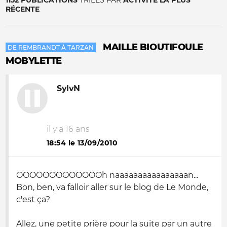
1152 PUBLICATIONS
TRIÉES PAR
ACTIVITÉ LA PLUS
RÉCENTE
MAILLE BIOUTIFOULE
DE REMBRANDT À TARZAN
MOBYLETTE
SylvN
il y a 16 ans
18:54 le 13/09/2010
OOOOOOOOOOOOOh naaaaaaaaaaaaaaaan...
Bon, ben, va falloir aller sur le blog de Le Monde,
c'est ça?
Allez, une petite prière pour la suite par un autre