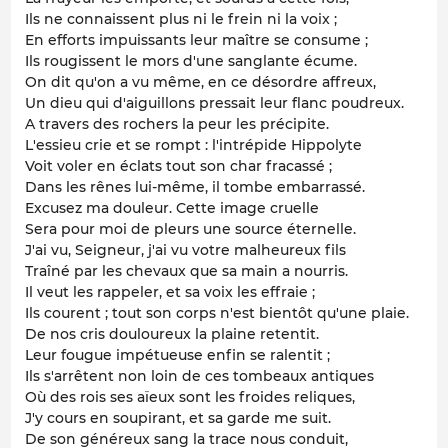
Ils ne connaissent plus ni le frein ni la voix ;
En efforts impuissants leur maître se consume ;
Ils rougissent le mors d'une sanglante écume.
On dit qu'on a vu même, en ce désordre affreux,
Un dieu qui d'aiguillons pressait leur flanc poudreux.
A travers des rochers la peur les précipite.
L'essieu crie et se rompt : l'intrépide Hippolyte
Voit voler en éclats tout son char fracassé ;
Dans les rênes lui-même, il tombe embarrassé.
Excusez ma douleur. Cette image cruelle
Sera pour moi de pleurs une source éternelle.
J'ai vu, Seigneur, j'ai vu votre malheureux fils
Traîné par les chevaux que sa main a nourris.
Il veut les rappeler, et sa voix les effraie ;
Ils courent ; tout son corps n'est bientôt qu'une plaie.
De nos cris douloureux la plaine retentit.
Leur fougue impétueuse enfin se ralentit ;
Ils s'arrêtent non loin de ces tombeaux antiques
Où des rois ses aïeux sont les froides reliques,
J'y cours en soupirant, et sa garde me suit.
De son généreux sang la trace nous conduit,