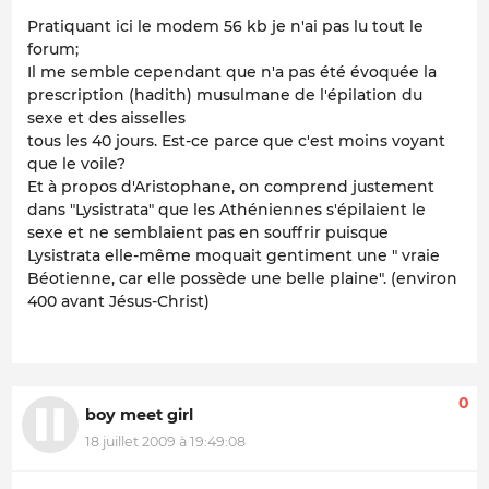
Pratiquant ici le modem 56 kb je n'ai pas lu tout le
forum;
Il me semble cependant que n'a pas été évoquée la
prescription (hadith) musulmane de l'épilation du
sexe et des aisselles
tous les 40 jours. Est-ce parce que c'est moins voyant
que le voile?
Et à propos d'Aristophane, on comprend justement
dans "Lysistrata" que les Athéniennes s'épilaient le
sexe et ne semblaient pas en souffrir puisque
Lysistrata elle-même moquait gentiment une " vraie
Béotienne, car elle possède une belle plaine". (environ
400 avant Jésus-Christ)
0
boy meet girl
18 juillet 2009 à 19:49:08