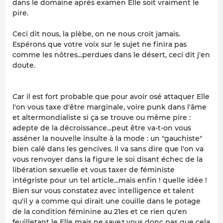
dans le domaine après examen Elle soit vraiment le
pire.
Ceci dit nous, la plèbe, on ne nous croit jamais.
Espérons que votre voix sur le sujet ne finira pas
comme les nôtres...perdues dans le désert, ceci dit j'en
doute.
Car il est fort probable que pour avoir osé attaquer Elle
l'on vous taxe d'être marginale, voire punk dans l'âme
et altermondialiste si ça se trouve ou même pire :
adepte de la décroissance...peut être va-t-on vous
asséner la nouvelle insulte à la mode : un "gauchiste"
bien calé dans les gencives. Il va sans dire que l'on va
vous renvoyer dans la figure le soi disant échec de la
libération sexuelle et vous taxer de féministe
intégriste pour un tel article...mais enfin ! quelle idée !
Bien sur vous constatez avec intelligence et talent
qu'il y a comme qui dirait une couille dans le potage
de la condition féminine au 21es et ce rien qu'en
feuilletant le Elle mais ne savez vous donc pas que cela