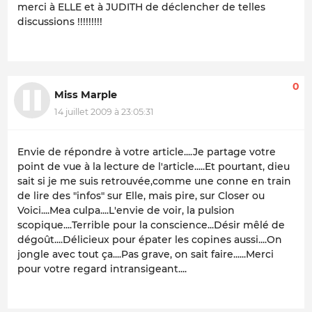
merci à ELLE et à JUDITH de déclencher de telles
discussions !!!!!!!!!
0
Miss Marple
14 juillet 2009 à 23:05:31
Envie de répondre à votre article....Je partage votre
point de vue à la lecture de l'article.....Et pourtant, dieu
sait si je me suis retrouvée,comme une conne en train
de lire des "infos" sur Elle, mais pire, sur Closer ou
Voici....Mea culpa....L'envie de voir, la pulsion
scopique....Terrible pour la conscience...Désir mêlé de
dégoût....Délicieux pour épater les copines aussi....On
jongle avec tout ça....Pas grave, on sait faire......Merci
pour votre regard intransigeant....