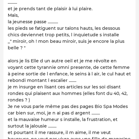
..........
et je prends tant de plaisir à lui plaire.
Mais,
la jeunesse passe ...........
les pieds se fatiguent sur talons hauts, les dessous
chics deviennet trop petits, l inquietude s installe
_" miroir, oh ! mon beau miroir, suis je encore la plus
belle ? "
alors je lis Elle d un autre oeil et je me révolte en
voyant cette tyrannie omni presente, de cette femme
à peine sortie de l enfance, le seins à l air, le cul haut et
rebondi montant l escalier ........
je m insurge en lisant ces articles sur les soi disant
rondes qui plaisent aux hommes (elles font du 40, 42,
rondes ? )
Je ne vous parle même pas des pages Bio Spa Modes
car bien sur, moi, je n ai pas d argent .........
et la mauvaise humeur s installe, la frustration, et
surtout la jalousie .........
et pourtant il me rassure, il m aime, il me veut
heureuse, ne veut pas vivre avec une fille de magasine