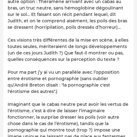
autre option : Théramène arrivant avec un cabas au
bras, un truc neutre, sans hémoglobine dégoulinant
sur le sol… Et faisant son récit pendant lequel, dit
Judith, et on le comprend aisément, les poils des bras
se dressent (horripilation, poils dressés d’horreur)…
Ces visions très différentes de la mise en scène, à elles
toutes seules, mériteraient de longs développements
(un de ces jours Judith ?) Que faut-il montrer ou pas,
quelles conséquences sur la perception du texte ?
Pour ma part j’y ai vu un parallèle avec l’opposition
entre érotisme et pornographie (sans oublier
qu’André Breton disait : "la pornographie c'est
l'érotisme des autres".)
Imaginant que le cabas neutre peut avoir les vertus de
l’érotisme, c’est à dire de laisser l’imaginaire
fonctionner, la surprise dresser les poils (voir autre
chose dans le cas de l’érotisme), tandis que la
pornographie qui montre tout (trop ?) impose une
image unique ne laissant pas de place aux fantasmes