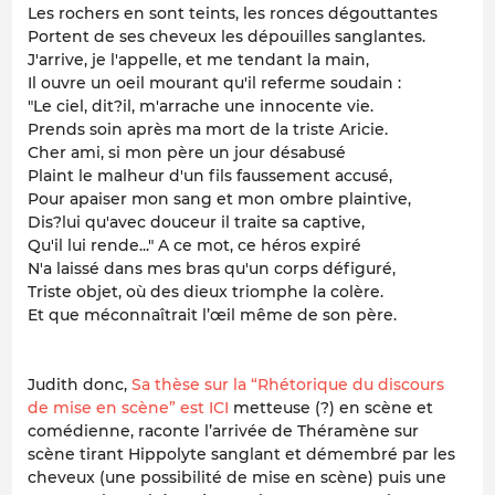
Les rochers en sont teints, les ronces dégouttantes
Portent de ses cheveux les dépouilles sanglantes.
J'arrive, je l'appelle, et me tendant la main,
Il ouvre un oeil mourant qu'il referme soudain :
"Le ciel, dit?il, m'arrache une innocente vie.
Prends soin après ma mort de la triste Aricie.
Cher ami, si mon père un jour désabusé
Plaint le malheur d'un fils faussement accusé,
Pour apaiser mon sang et mon ombre plaintive,
Dis?lui qu'avec douceur il traite sa captive,
Qu'il lui rende..." A ce mot, ce héros expiré
N'a laissé dans mes bras qu'un corps défiguré,
Triste objet, où des dieux triomphe la colère.
Et que méconnaîtrait l’œil même de son père.
Judith donc,
Sa thèse sur la “Rhétorique du discours
de mise en scène” est ICI
metteuse (?) en scène et
comédienne, raconte l’arrivée de Théramène sur
scène tirant Hippolyte sanglant et démembré par les
cheveux (une possibilité de mise en scène) puis une