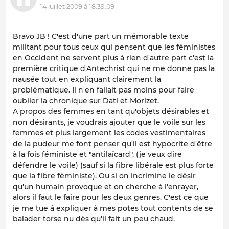
14 juillet 2009 à 18:39:09
Bravo JB ! C'est d'une part un mémorable texte
militant pour tous ceux qui pensent que les féministes
en Occident ne servent plus à rien d'autre part c'est la
première critique d'Antechrist qui ne me donne pas la
nausée tout en expliquant clairement la
problématique. Il n'en fallait pas moins pour faire
oublier la chronique sur Dati et Morizet.
A propos des femmes en tant qu'objets désirables et
non désirants, je voudrais ajouter que le voile sur les
femmes et plus largement les codes vestimentaires
de la pudeur me font penser qu'il est hypocrite d'être
à la fois féministe et "antilaïcard", (je veux dire
défendre le voile) (sauf si la fibre libérale est plus forte
que la fibre féministe). Ou si on incrimine le désir
qu'un humain provoque et on cherche à l'enrayer,
alors il faut le faire pour les deux genres. C'est ce que
je me tue à expliquer à mes potes tout contents de se
balader torse nu dès qu'il fait un peu chaud.