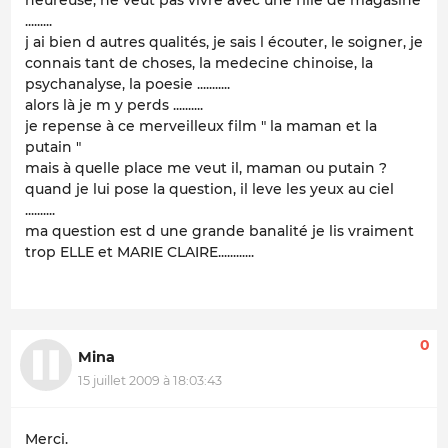
.........
j ai bien d autres qualités, je sais l écouter, le soigner, je
connais tant de choses, la medecine chinoise, la
psychanalyse, la poesie ...........
alors là je m y perds ..........
je repense à ce merveilleux film " la maman et la
putain "
mais à quelle place me veut il, maman ou putain ?
quand je lui pose la question, il leve les yeux au ciel
..........
ma question est d une grande banalité je lis vraiment
trop ELLE et MARIE CLAIRE............
0
Mina
15 juillet 2009 à 18:03:43
Merci.