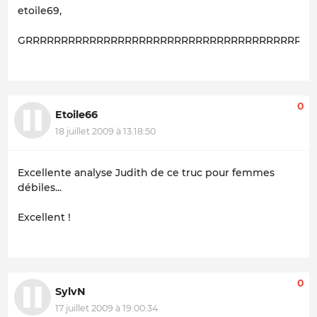
etoile69,
GRRRRRRRRRRRRRRRRRRRRRRRRRRRRRRRRRRRRRRRRRRrrrrr
0
Etoile66
18 juillet 2009 à 13:18:50
Excellente analyse Judith de ce truc pour femmes
débiles...
Excellent !
0
SylvN
17 juillet 2009 à 19:00:34