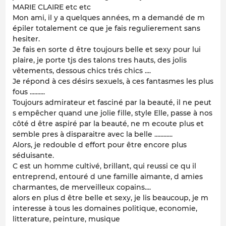
MARIE CLAIRE etc etc
Mon ami, il y a quelques années, m a demandé de m
épiler totalement ce que je fais regulierement sans
hesiter.
Je fais en sorte d être toujours belle et sexy pour lui
plaire, je porte tjs des talons tres hauts, des jolis
vêtements, dessous chics trés chics ....
Je répond à ces désirs sexuels, à ces fantasmes les plus
fous ..........
Toujours admirateur et fasciné par la beauté, il ne peut
s empêcher quand une jolie fille, style Elle, passe à nos
côté d être aspiré par la beauté, ne m ecoute plus et
semble pres à disparaitre avec la belle ............
Alors, je redouble d effort pour être encore plus
séduisante.
C est un homme cultivé, brillant, qui reussi ce qu il
entreprend, entouré d une famille aimante, d amies
charmantes, de merveilleux copains....
alors en plus d être belle et sexy, je lis beaucoup, je m
interesse à tous les domaines politique, economie,
litterature, peinture, musique