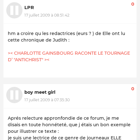
0
LPR
17 juillet 2009 à 08:51:42
hm a croire qu les redactrices (eurs ? ) de Elle ont lu
cette chronique de Judith :
>< CHARLOTTE GAINSBOURG RACONTE LE TOURNAGE
D’ "ANTICHRIST" ><
0
boy meet girl
17 juillet 2009 à 07:35:30
Aprés relecture appronfondie de ce forum, je me
disais en toute honnéteté, que j étais un bon exemple
pour illustrer ce texte :
je suis une lectrice de ce genre de journeaux ELLE