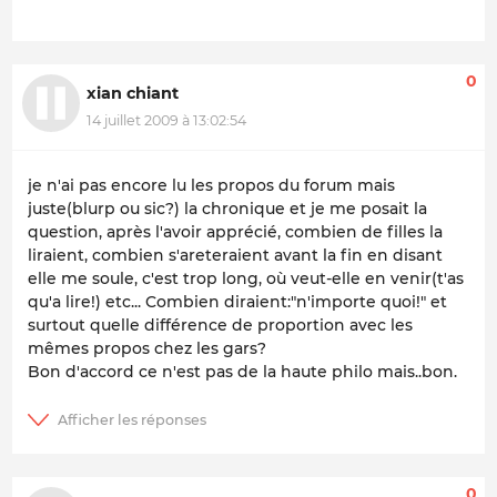
0
xian chiant
14 juillet 2009 à 13:02:54
je n'ai pas encore lu les propos du forum mais
juste(blurp ou sic?) la chronique et je me posait la
question, après l'avoir apprécié, combien de filles la
liraient, combien s'areteraient avant la fin en disant
elle me soule, c'est trop long, où veut-elle en venir(t'as
qu'a lire!) etc... Combien diraient:"n'importe quoi!" et
surtout quelle différence de proportion avec les
mêmes propos chez les gars?
Bon d'accord ce n'est pas de la haute philo mais..bon.
0