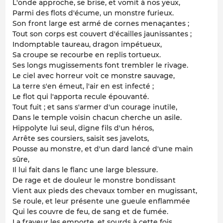
L'onde approche, se brise, et vomit à nos yeux,
Parmi des flots d'écume, un monstre furieux.
Son front large est armé de cornes menaçantes ;
Tout son corps est couvert d'écailles jaunissantes ;
Indomptable taureau, dragon impétueux,
Sa croupe se recourbe en replis tortueux.
Ses longs mugissements font trembler le rivage.
Le ciel avec horreur voit ce monstre sauvage,
La terre s'en émeut, l'air en est infecté ;
Le flot qui l'apporta recule épouvanté.
Tout fuit ; et sans s'armer d'un courage inutile,
Dans le temple voisin chacun cherche un asile.
Hippolyte lui seul, digne fils d'un héros,
Arrête ses coursiers, saisit ses javelots,
Pousse au monstre, et d'un dard lancé d'une main
sûre,
Il lui fait dans le flanc une large blessure.
De rage et de douleur le monstre bondissant
Vient aux pieds des chevaux tomber en mugissant,
Se roule, et leur présente une gueule enflammée
Qui les couvre de feu, de sang et de fumée.
La frayeur les emporte, et sourds à cette fois,