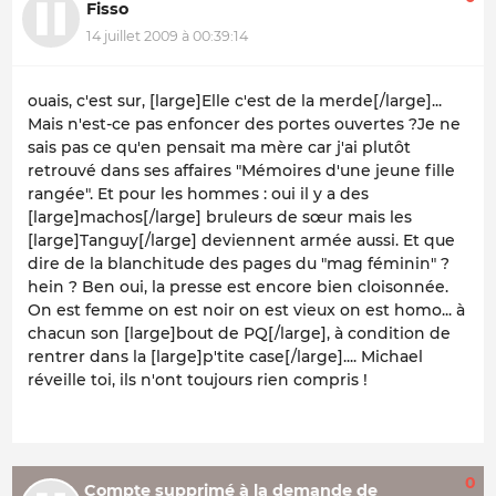
Fisso
14 juillet 2009 à 00:39:14
ouais, c'est sur, [large]Elle c'est de la merde[/large]...
Mais n'est-ce pas enfoncer des portes ouvertes ?Je ne
sais pas ce qu'en pensait ma mère car j'ai plutôt
retrouvé dans ses affaires "Mémoires d'une jeune fille
rangée". Et pour les hommes : oui il y a des
[large]machos[/large] bruleurs de sœur mais les
[large]Tanguy[/large] deviennent armée aussi. Et que
dire de la blanchitude des pages du "mag féminin" ?
hein ? Ben oui, la presse est encore bien cloisonnée.
On est femme on est noir on est vieux on est homo... à
chacun son [large]bout de PQ[/large], à condition de
rentrer dans la [large]p'tite case[/large].... Michael
réveille toi, ils n'ont toujours rien compris !
0
Compte supprimé à la demande de