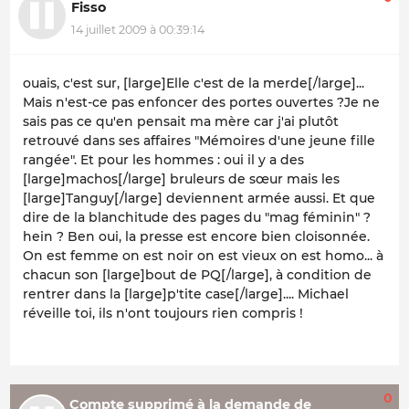
Fisso
14 juillet 2009 à 00:39:14
ouais, c'est sur, [large]Elle c'est de la merde[/large]...
Mais n'est-ce pas enfoncer des portes ouvertes ?Je ne
sais pas ce qu'en pensait ma mère car j'ai plutôt
retrouvé dans ses affaires "Mémoires d'une jeune fille
rangée". Et pour les hommes : oui il y a des
[large]machos[/large] bruleurs de sœur mais les
[large]Tanguy[/large] deviennent armée aussi. Et que
dire de la blanchitude des pages du "mag féminin" ?
hein ? Ben oui, la presse est encore bien cloisonnée.
On est femme on est noir on est vieux on est homo... à
chacun son [large]bout de PQ[/large], à condition de
rentrer dans la [large]p'tite case[/large].... Michael
réveille toi, ils n'ont toujours rien compris !
0
Compte supprimé à la demande de