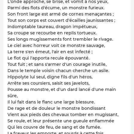
L'onde approche, se brise, et vomit à nos yeux,
Parmi des flots d'écume, un monstre furieux.
Son front large est armé de cornes menaçantes ;
Tout son corps est couvert d'écailles jaunissantes ;
Indomptable taureau, dragon impétueux,
Sa croupe se recourbe en replis tortueux.
Ses longs mugissements font trembler le rivage.
Le ciel avec horreur voit ce monstre sauvage,
La terre s'en émeut, l'air en est infecté ;
Le flot qui l'apporta recule épouvanté.
Tout fuit ; et sans s'armer d'un courage inutile,
Dans le temple voisin chacun cherche un asile.
Hippolyte lui seul, digne fils d'un héros,
Arrête ses coursiers, saisit ses javelots,
Pousse au monstre, et d'un dard lancé d'une main
sûre,
Il lui fait dans le flanc une large blessure.
De rage et de douleur le monstre bondissant
Vient aux pieds des chevaux tomber en mugissant,
Se roule, et leur présente une gueule enflammée
Qui les couvre de feu, de sang et de fumée.
La frayeur les emporte, et sourds à cette fois,