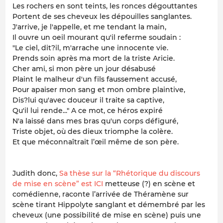
Les rochers en sont teints, les ronces dégouttantes
Portent de ses cheveux les dépouilles sanglantes.
J'arrive, je l'appelle, et me tendant la main,
Il ouvre un oeil mourant qu'il referme soudain :
"Le ciel, dit?il, m'arrache une innocente vie.
Prends soin après ma mort de la triste Aricie.
Cher ami, si mon père un jour désabusé
Plaint le malheur d'un fils faussement accusé,
Pour apaiser mon sang et mon ombre plaintive,
Dis?lui qu'avec douceur il traite sa captive,
Qu'il lui rende..." A ce mot, ce héros expiré
N'a laissé dans mes bras qu'un corps défiguré,
Triste objet, où des dieux triomphe la colère.
Et que méconnaîtrait l’œil même de son père.
Judith donc,
Sa thèse sur la “Rhétorique du discours
de mise en scène” est ICI
metteuse (?) en scène et
comédienne, raconte l’arrivée de Théramène sur
scène tirant Hippolyte sanglant et démembré par les
cheveux (une possibilité de mise en scène) puis une