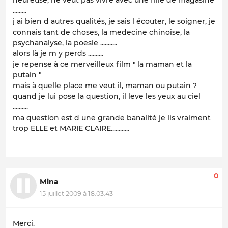
.........
j ai bien d autres qualités, je sais l écouter, le soigner, je
connais tant de choses, la medecine chinoise, la
psychanalyse, la poesie ...........
alors là je m y perds ..........
je repense à ce merveilleux film " la maman et la
putain "
mais à quelle place me veut il, maman ou putain ?
quand je lui pose la question, il leve les yeux au ciel
..........
ma question est d une grande banalité je lis vraiment
trop ELLE et MARIE CLAIRE............
0
Mina
15 juillet 2009 à 18:03:43
Merci.