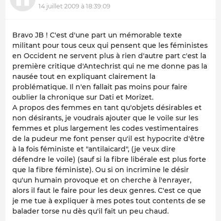
14 juillet 2009 à 18:39:09
Bravo JB ! C'est d'une part un mémorable texte
militant pour tous ceux qui pensent que les féministes
en Occident ne servent plus à rien d'autre part c'est la
première critique d'Antechrist qui ne me donne pas la
nausée tout en expliquant clairement la
problématique. Il n'en fallait pas moins pour faire
oublier la chronique sur Dati et Morizet.
A propos des femmes en tant qu'objets désirables et
non désirants, je voudrais ajouter que le voile sur les
femmes et plus largement les codes vestimentaires
de la pudeur me font penser qu'il est hypocrite d'être
à la fois féministe et "antilaïcard", (je veux dire
défendre le voile) (sauf si la fibre libérale est plus forte
que la fibre féministe). Ou si on incrimine le désir
qu'un humain provoque et on cherche à l'enrayer,
alors il faut le faire pour les deux genres. C'est ce que
je me tue à expliquer à mes potes tout contents de se
balader torse nu dès qu'il fait un peu chaud.