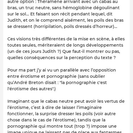
autre option : Théramène arrivant avec un cabas au
bras, un truc neutre, sans hémoglobine dégoulinant
sur le sol… Et faisant son récit pendant lequel, dit
Judith, et on le comprend aisément, les poils des bras
se dressent (horripilation, poils dressés d’horreur)…
Ces visions très différentes de la mise en scène, à elles
toutes seules, mériteraient de longs développements
(un de ces jours Judith ?) Que faut-il montrer ou pas,
quelles conséquences sur la perception du texte ?
Pour ma part j’y ai vu un parallèle avec l’opposition
entre érotisme et pornographie (sans oublier
qu’André Breton disait : "la pornographie c'est
l'érotisme des autres".)
Imaginant que le cabas neutre peut avoir les vertus de
l’érotisme, c’est à dire de laisser l’imaginaire
fonctionner, la surprise dresser les poils (voir autre
chose dans le cas de l’érotisme), tandis que la
pornographie qui montre tout (trop ?) impose une
image unique ne laissant pas de place aux fantasmes