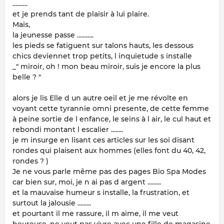
..........
et je prends tant de plaisir à lui plaire.
Mais,
la jeunesse passe ...........
les pieds se fatiguent sur talons hauts, les dessous
chics deviennet trop petits, l inquietude s installe
_" miroir, oh ! mon beau miroir, suis je encore la plus
belle ? "
alors je lis Elle d un autre oeil et je me révolte en
voyant cette tyrannie omni presente, de cette femme
à peine sortie de l enfance, le seins à l air, le cul haut et
rebondi montant l escalier ........
je m insurge en lisant ces articles sur les soi disant
rondes qui plaisent aux hommes (elles font du 40, 42,
rondes ? )
Je ne vous parle même pas des pages Bio Spa Modes
car bien sur, moi, je n ai pas d argent .........
et la mauvaise humeur s installe, la frustration, et
surtout la jalousie .........
et pourtant il me rassure, il m aime, il me veut
heureuse, ne veut pas vivre avec une fille de magasine