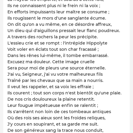
Ils ne connaissent plus ni le frein ni la voix ;
En efforts impuissants leur maître se consume ;
Ils rougissent le mors d'une sanglante écume.
On dit qu'on a vu même, en ce désordre affreux,
Un dieu qui d'aiguillons pressait leur flanc poudreux.
A travers des rochers la peur les précipite.
L'essieu crie et se rompt : l'intrépide Hippolyte
Voit voler en éclats tout son char fracassé ;
Dans les rênes lui-même, il tombe embarrassé.
Excusez ma douleur. Cette image cruelle
Sera pour moi de pleurs une source éternelle.
J'ai vu, Seigneur, j'ai vu votre malheureux fils
Traîné par les chevaux que sa main a nourris.
Il veut les rappeler, et sa voix les effraie ;
Ils courent ; tout son corps n'est bientôt qu'une plaie.
De nos cris douloureux la plaine retentit.
Leur fougue impétueuse enfin se ralentit ;
Ils s'arrêtent non loin de ces tombeaux antiques
Où des rois ses aïeux sont les froides reliques,
J'y cours en soupirant, et sa garde me suit.
De son généreux sang la trace nous conduit,