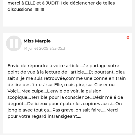
merci à ELLE et à JUDITH de déclencher de telles
discussions !!!!!!!!!
0
Miss Marple
14 juillet 2009 à 23:05:31
Envie de répondre à votre article....Je partage votre
point de vue à la lecture de l'article.....Et pourtant, dieu
sait si je me suis retrouvée,comme une conne en train
de lire des "infos" sur Elle, mais pire, sur Closer ou
Voici....Mea culpa....L'envie de voir, la pulsion
scopique....Terrible pour la conscience...Désir mêlé de
dégoût....Délicieux pour épater les copines aussi....On
jongle avec tout ça....Pas grave, on sait faire......Merci
pour votre regard intransigeant....