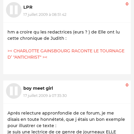
0
LPR
17 juillet 2009 à 08:51:42
hm a croire qu les redactrices (eurs ? ) de Elle ont lu
cette chronique de Judith :
>< CHARLOTTE GAINSBOURG RACONTE LE TOURNAGE
D’ "ANTICHRIST" ><
0
boy meet girl
17 juillet 2009 à 07:35:30
Aprés relecture appronfondie de ce forum, je me
disais en toute honnéteté, que j étais un bon exemple
pour illustrer ce texte :
je suis une lectrice de ce genre de journeaux ELLE