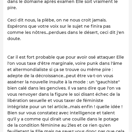
dans le domaine après examen Elle soit vraiment le
pire.
Ceci dit nous, la plèbe, on ne nous croit jamais.
Espérons que votre voix sur le sujet ne finira pas
comme les nôtres...perdues dans le désert, ceci dit j'en
doute.
Car il est fort probable que pour avoir osé attaquer Elle
l'on vous taxe d'être marginale, voire punk dans l'âme
et altermondialiste si ça se trouve ou même pire :
adepte de la décroissance...peut être va-t-on vous
asséner la nouvelle insulte à la mode : un "gauchiste"
bien calé dans les gencives. Il va sans dire que l'on va
vous renvoyer dans la figure le soi disant échec de la
libération sexuelle et vous taxer de féministe
intégriste pour un tel article...mais enfin ! quelle idée !
Bien sur vous constatez avec intelligence et talent
qu'il y a comme qui dirait une couille dans le potage
de la condition féminine au 21es et ce rien qu'en
feuilletant le Elle mais ne savez vous donc pas que cela