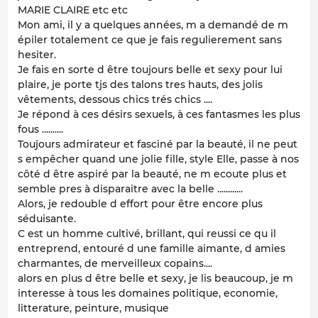
MARIE CLAIRE etc etc
Mon ami, il y a quelques années, m a demandé de m
épiler totalement ce que je fais regulierement sans
hesiter.
Je fais en sorte d être toujours belle et sexy pour lui
plaire, je porte tjs des talons tres hauts, des jolis
vêtements, dessous chics trés chics ....
Je répond à ces désirs sexuels, à ces fantasmes les plus
fous ..........
Toujours admirateur et fasciné par la beauté, il ne peut
s empêcher quand une jolie fille, style Elle, passe à nos
côté d être aspiré par la beauté, ne m ecoute plus et
semble pres à disparaitre avec la belle ............
Alors, je redouble d effort pour être encore plus
séduisante.
C est un homme cultivé, brillant, qui reussi ce qu il
entreprend, entouré d une famille aimante, d amies
charmantes, de merveilleux copains....
alors en plus d être belle et sexy, je lis beaucoup, je m
interesse à tous les domaines politique, economie,
litterature, peinture, musique