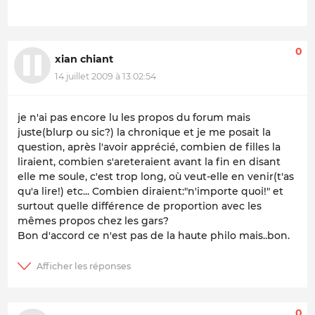
0
xian chiant
14 juillet 2009 à 13:02:54
je n'ai pas encore lu les propos du forum mais
juste(blurp ou sic?) la chronique et je me posait la
question, après l'avoir apprécié, combien de filles la
liraient, combien s'areteraient avant la fin en disant
elle me soule, c'est trop long, où veut-elle en venir(t'as
qu'a lire!) etc... Combien diraient:"n'importe quoi!" et
surtout quelle différence de proportion avec les
mêmes propos chez les gars?
Bon d'accord ce n'est pas de la haute philo mais..bon.
0