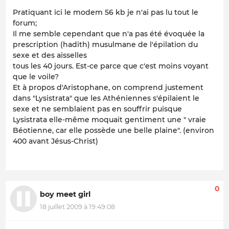
Pratiquant ici le modem 56 kb je n'ai pas lu tout le
forum;
Il me semble cependant que n'a pas été évoquée la
prescription (hadith) musulmane de l'épilation du
sexe et des aisselles
tous les 40 jours. Est-ce parce que c'est moins voyant
que le voile?
Et à propos d'Aristophane, on comprend justement
dans "Lysistrata" que les Athéniennes s'épilaient le
sexe et ne semblaient pas en souffrir puisque
Lysistrata elle-même moquait gentiment une " vraie
Béotienne, car elle possède une belle plaine". (environ
400 avant Jésus-Christ)
0
boy meet girl
18 juillet 2009 à 19:49:08