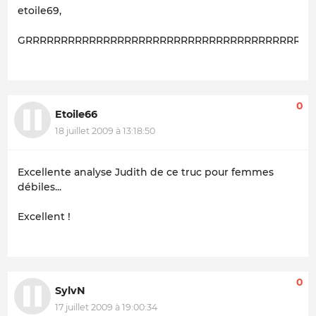
etoile69,
GRRRRRRRRRRRRRRRRRRRRRRRRRRRRRRRRRRRRRRRRRRrrrrr
0
Etoile66
18 juillet 2009 à 13:18:50
Excellente analyse Judith de ce truc pour femmes
débiles...
Excellent !
0
SylvN
17 juillet 2009 à 19:00:34