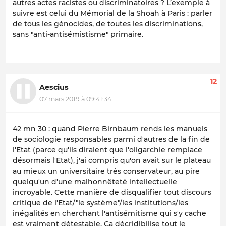
autres actes racistes ou discriminatoires ? L’exemple à
suivre est celui du Mémorial de la Shoah à Paris : parler
de tous les génocides, de toutes les discriminations,
sans "anti-antisémistisme" primaire.
12
Aescius
07 mars 2019 à 09:41:34
42 mn 30 : quand Pierre Birnbaum rends les manuels
de sociologie responsables parmi d'autres de la fin de
l'Etat (parce qu'ils diraient que l'oligarchie remplace
désormais l'Etat), j'ai compris qu'on avait sur le plateau
au mieux un universitaire très conservateur, au pire
quelqu'un d'une malhonnêteté intellectuelle
incroyable. Cette manière de disqualifier tout discours
critique de l'Etat/"le système"/les institutions/les
inégalités en cherchant l'antisémitisme qui s'y cache
est vraiment détestable. Ça décridibilise tout le