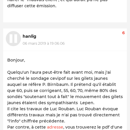
diffuser cette émission.
6
hanlig
06 mars 2019 à 19:06:06
Bonjour,
Quelqu'un l'aura peut-être fait avant moi, mais j'ai
cherché le sondage cevipof sur les gilets jaunes
auquel se réfère P. Birnbaum. Il prétend qu'il établit
que 60, puis se corrigeant, 55, 60, 70, même 80% des
sondés "soutenant tout à fait" le mouvement des gilets
jaunes étaient des sympathisants Lepen.
Il cite les travaux de Luc Rouban. Luc Rouban évoque
différents travaux mais je n'ai pas trouvé directement
"l'info" chiffrée précédente.
Par contre, à cette
adresse
, vous trouverez le pdf d'une