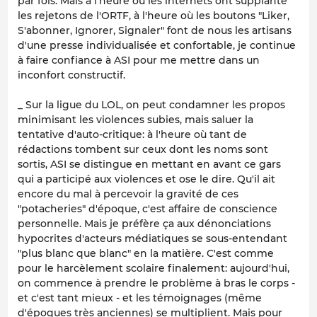
par fois. Mais à l'heure où les internets ont supplanté
les rejetons de l'ORTF, à l'heure où les boutons "Liker,
S'abonner, Ignorer, Signaler" font de nous les artisans
d'une presse individualisée et confortable, je continue
à faire confiance à ASI pour me mettre dans un
inconfort constructif.
_ Sur la ligue du LOL, on peut condamner les propos
minimisant les violences subies, mais saluer la
tentative d'auto-critique: à l'heure où tant de
rédactions tombent sur ceux dont les noms sont
sortis, ASI se distingue en mettant en avant ce gars
qui a participé aux violences et ose le dire. Qu'il ait
encore du mal à percevoir la gravité de ces
"potacheries" d'époque, c'est affaire de conscience
personnelle. Mais je préfère ça aux dénonciations
hypocrites d'acteurs médiatiques se sous-entendant
"plus blanc que blanc" en la matière. C'est comme
pour le harcèlement scolaire finalement: aujourd'hui,
on commence à prendre le problème à bras le corps -
et c'est tant mieux - et les témoignages (même
d'époques très anciennes) se multiplient. Mais pour