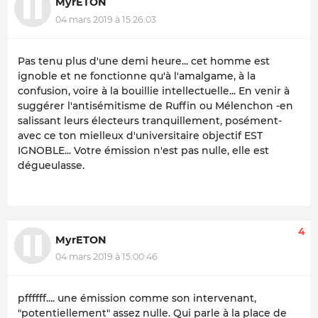
MyrETON
04 mars 2019 à 15:26:03
Pas tenu plus d'une demi heure... cet homme est
ignoble et ne fonctionne qu'à l'amalgame, à la
confusion, voire à la bouillie intellectuelle... En venir à
suggérer l'antisémitisme de Ruffin ou Mélenchon -en
salissant leurs électeurs tranquillement, posément-
avec ce ton mielleux d'universitaire objectif EST
IGNOBLE... Votre émission n'est pas nulle, elle est
dégueulasse.
4
MyrETON
04 mars 2019 à 15:00:46
pffffff.... une émission comme son intervenant,
"potentiellement" assez nulle. Qui parle à la place de