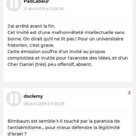
PadLabeur
21 avril 2019 à 13:36:34
J'ai arrêté avant la fin.
Cet invité est d'une malhonnêteté intellectuelle sans
borne. On dirait qu'il ne lit pas ! Pour un universitaire
historien, c'est grave.
Cette émission souffre d'un invité au propos
complotiste et inutile pour l'avancée des idées, et d'un
Cher Daniel (très) peu offensif, absent.
2
doclemy
06 avril 2019 à 11:30:29
Birnbaum est semble-t-il touché par la paranoïa de
l'antisémitisme... pour mieux défendre la légitimité
d'Israel ?