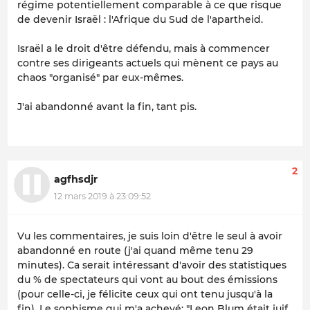
régime potentiellement comparable à ce que risque
de devenir Israël : l'Afrique du Sud de l'apartheid.
Israël a le droit d'être défendu, mais à commencer
contre ses dirigeants actuels qui mènent ce pays au
chaos "organisé" par eux-mêmes.
J'ai abandonné avant la fin, tant pis.
2
agfhsdjr
12 mars 2019 à 23:09:52
Vu les commentaires, je suis loin d'être le seul à avoir
abandonné en route (j'ai quand même tenu 29
minutes). Ca serait intéressant d'avoir des statistiques
du % de spectateurs qui vont au bout des émissions
(pour celle-ci, je félicite ceux qui ont tenu jusqu'à la
fin). Le sophisme qui m'a achevé: "Leon Blum était juif