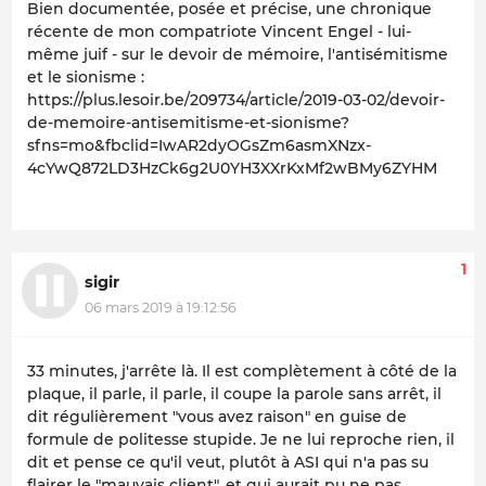
Bien documentée, posée et précise, une chronique
récente de mon compatriote Vincent Engel - lui-
même juif - sur le devoir de mémoire, l'antisémitisme
et le sionisme :
https://plus.lesoir.be/209734/article/2019-03-02/devoir-
de-memoire-antisemitisme-et-sionisme?
sfns=mo&fbclid=IwAR2dyOGsZm6asmXNzx-
4cYwQ872LD3HzCk6g2U0YH3XXrKxMf2wBMy6ZYHM
1
sigir
06 mars 2019 à 19:12:56
33 minutes, j'arrête là. Il est complètement à côté de la
plaque, il parle, il parle, il coupe la parole sans arrêt, il
dit régulièrement "vous avez raison" en guise de
formule de politesse stupide. Je ne lui reproche rien, il
dit et pense ce qu'il veut, plutôt à ASI qui n'a pas su
flairer le "mauvais client", et qui aurait pu ne pas