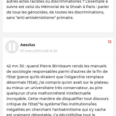
autres actes racistes ou discriminatoires ? L’exemple à
suivre est celui du Mémorial de la Shoah à Paris : parler
de tous les génocides, de toutes les discriminations,
sans "anti-antisémistisme" primaire.
12
Aescius
07 mars 2019 à 09:41:34
42 mn 30 : quand Pierre Birnbaum rends les manuels
de sociologie responsables parmi d'autres de la fin de
l'Etat (parce qu'ils diraient que l'oligarchie remplace
désormais l'Etat), j'ai compris qu'on avait sur le plateau
au mieux un universitaire très conservateur, au pire
quelqu'un d'une malhonnêteté intellectuelle
incroyable. Cette manière de disqualifier tout discours
critique de l'Etat/"le système"/les institutions/les
inégalités en cherchant l'antisémitisme qui s'y cache
est vraiment détestable. Ça décridibilise tout le