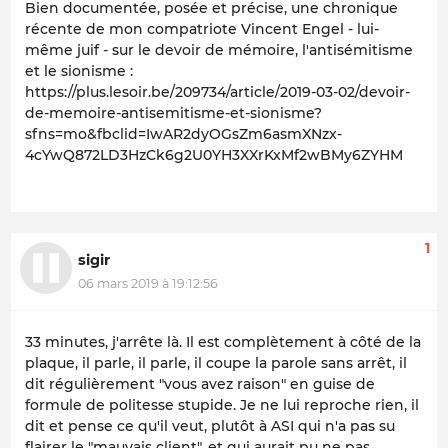
Bien documentée, posée et précise, une chronique
récente de mon compatriote Vincent Engel - lui-
même juif - sur le devoir de mémoire, l'antisémitisme
et le sionisme :
https://plus.lesoir.be/209734/article/2019-03-02/devoir-
de-memoire-antisemitisme-et-sionisme?
sfns=mo&fbclid=IwAR2dyOGsZm6asmXNzx-
4cYwQ872LD3HzCk6g2U0YH3XXrKxMf2wBMy6ZYHM
1
sigir
06 mars 2019 à 19:12:56
33 minutes, j'arrête là. Il est complètement à côté de la
plaque, il parle, il parle, il coupe la parole sans arrêt, il
dit régulièrement "vous avez raison" en guise de
formule de politesse stupide. Je ne lui reproche rien, il
dit et pense ce qu'il veut, plutôt à ASI qui n'a pas su
flairer le "mauvais client", et qui aurait pu ne pas