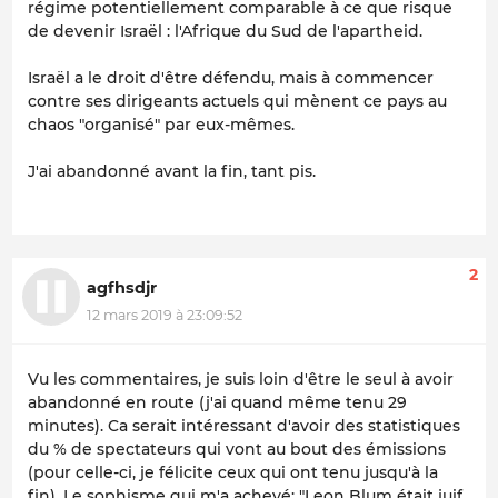
régime potentiellement comparable à ce que risque
de devenir Israël : l'Afrique du Sud de l'apartheid.
Israël a le droit d'être défendu, mais à commencer
contre ses dirigeants actuels qui mènent ce pays au
chaos "organisé" par eux-mêmes.
J'ai abandonné avant la fin, tant pis.
2
agfhsdjr
12 mars 2019 à 23:09:52
Vu les commentaires, je suis loin d'être le seul à avoir
abandonné en route (j'ai quand même tenu 29
minutes). Ca serait intéressant d'avoir des statistiques
du % de spectateurs qui vont au bout des émissions
(pour celle-ci, je félicite ceux qui ont tenu jusqu'à la
fin). Le sophisme qui m'a achevé: "Leon Blum était juif