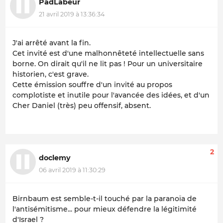
PadLabeur
21 avril 2019 à 13:36:34
J'ai arrêté avant la fin.
Cet invité est d'une malhonnêteté intellectuelle sans
borne. On dirait qu'il ne lit pas ! Pour un universitaire
historien, c'est grave.
Cette émission souffre d'un invité au propos
complotiste et inutile pour l'avancée des idées, et d'un
Cher Daniel (très) peu offensif, absent.
2
doclemy
06 avril 2019 à 11:30:29
Birnbaum est semble-t-il touché par la paranoïa de
l'antisémitisme... pour mieux défendre la légitimité
d'Israel ?