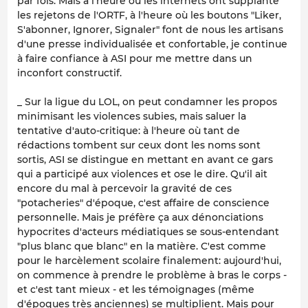
par fois. Mais à l'heure où les internets ont supplanté
les rejetons de l'ORTF, à l'heure où les boutons "Liker,
S'abonner, Ignorer, Signaler" font de nous les artisans
d'une presse individualisée et confortable, je continue
à faire confiance à ASI pour me mettre dans un
inconfort constructif.
_ Sur la ligue du LOL, on peut condamner les propos
minimisant les violences subies, mais saluer la
tentative d'auto-critique: à l'heure où tant de
rédactions tombent sur ceux dont les noms sont
sortis, ASI se distingue en mettant en avant ce gars
qui a participé aux violences et ose le dire. Qu'il ait
encore du mal à percevoir la gravité de ces
"potacheries" d'époque, c'est affaire de conscience
personnelle. Mais je préfère ça aux dénonciations
hypocrites d'acteurs médiatiques se sous-entendant
"plus blanc que blanc" en la matière. C'est comme
pour le harcèlement scolaire finalement: aujourd'hui,
on commence à prendre le problème à bras le corps -
et c'est tant mieux - et les témoignages (même
d'époques très anciennes) se multiplient. Mais pour