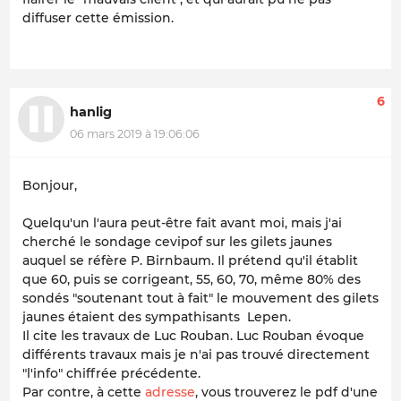
diffuser cette émission.
6
hanlig
06 mars 2019 à 19:06:06
Bonjour,
Quelqu'un l'aura peut-être fait avant moi, mais j'ai
cherché le sondage cevipof sur les gilets jaunes
auquel se réfère P. Birnbaum. Il prétend qu'il établit
que 60, puis se corrigeant, 55, 60, 70, même 80% des
sondés "soutenant tout à fait" le mouvement des gilets
jaunes étaient des sympathisants Lepen.
Il cite les travaux de Luc Rouban. Luc Rouban évoque
différents travaux mais je n'ai pas trouvé directement
"l'info" chiffrée précédente.
Par contre, à cette
adresse
, vous trouverez le pdf d'une