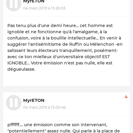
MyrETON
04 mars 2019 à 15:26:03
Pas tenu plus d'une demi heure... cet homme est
ignoble et ne fonctionne qu'à l'amalgame, à la
confusion, voire à la bouillie intellectuelle... En venir à
suggérer l'antisémitisme de Ruffin ou Mélenchon -en
salissant leurs électeurs tranquillement, posément-
avec ce ton mielleux d'universitaire objectif EST
IGNOBLE... Votre émission n'est pas nulle, elle est
dégueulasse.
4
MyrETON
04 mars 2019 à 15:00:46
pffffff.... une émission comme son intervenant,
"potentiellement" assez nulle. Qui parle à la place de