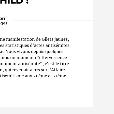
ILD !"
ion
ages
une manifestation de Gilets jaunes,
s statistiques d'actes antisémites
use. Nous vivons depuis quelques
moins un moment d'effervescence
Qui sommes-nous ?
moment antisémite", c'est le titre
m, qui revenait alors sur l'Affaire
antisémitisme aux 20ème et 21ème