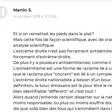
Martin S.
14 octobre 2019 à 12:31:06
Et si on remettait les pieds dans le plat?
Mais cette fois de façon scientifique, avec de vra
analyse scientifique.
L'extrême droite n'est pas forcement antisémite 
forcement d'extrême droite.
De plus il y a plusieurs antisémitismes, comme il
L'antisémitisme est une forme de racisme lié à un
que le racisme plus "courant" est lié à un comple
L'extrême droite nationaliste a besoin d'un bouc
définition, le bouc émissaire est là pour être le r
bien identifiable "différent" et c'est tout !
Alors quand j'entends certain disserter sur la n
moins responsable, ou plus ou moins souffre doul
dis que voilà bien des fous qui s’emmêlent dans le