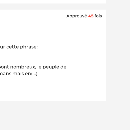
Approuvé
45
fois
sur cette phrase:
s sont nombreux, le peuple de
mans mais en(...)