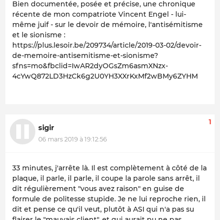
Bien documentée, posée et précise, une chronique
récente de mon compatriote Vincent Engel - lui-
même juif - sur le devoir de mémoire, l'antisémitisme
et le sionisme :
https://plus.lesoir.be/209734/article/2019-03-02/devoir-
de-memoire-antisemitisme-et-sionisme?
sfns=mo&fbclid=IwAR2dyOGsZm6asmXNzx-
4cYwQ872LD3HzCk6g2U0YH3XXrKxMf2wBMy6ZYHM
1
sigir
06 mars 2019 à 19:12:56
33 minutes, j'arrête là. Il est complètement à côté de la
plaque, il parle, il parle, il coupe la parole sans arrêt, il
dit régulièrement "vous avez raison" en guise de
formule de politesse stupide. Je ne lui reproche rien, il
dit et pense ce qu'il veut, plutôt à ASI qui n'a pas su
flairer le "mauvais client", et qui aurait pu ne pas