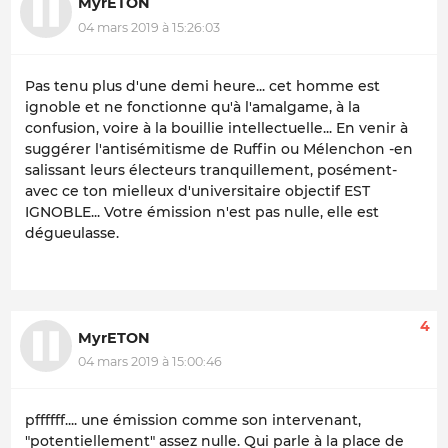
MyrETON
04 mars 2019 à 15:26:03
Pas tenu plus d'une demi heure... cet homme est
ignoble et ne fonctionne qu'à l'amalgame, à la
confusion, voire à la bouillie intellectuelle... En venir à
suggérer l'antisémitisme de Ruffin ou Mélenchon -en
salissant leurs électeurs tranquillement, posément-
avec ce ton mielleux d'universitaire objectif EST
IGNOBLE... Votre émission n'est pas nulle, elle est
dégueulasse.
4
MyrETON
04 mars 2019 à 15:00:46
pffffff.... une émission comme son intervenant,
"potentiellement" assez nulle. Qui parle à la place de