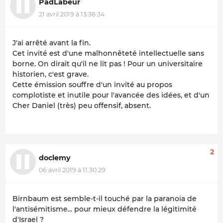
PadLabeur
21 avril 2019 à 13:36:34
J'ai arrêté avant la fin.
Cet invité est d'une malhonnêteté intellectuelle sans
borne. On dirait qu'il ne lit pas ! Pour un universitaire
historien, c'est grave.
Cette émission souffre d'un invité au propos
complotiste et inutile pour l'avancée des idées, et d'un
Cher Daniel (très) peu offensif, absent.
2
doclemy
06 avril 2019 à 11:30:29
Birnbaum est semble-t-il touché par la paranoïa de
l'antisémitisme... pour mieux défendre la légitimité
d'Israel ?