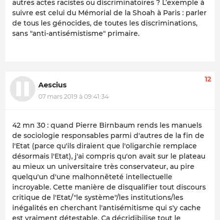
autres actes racistes ou discriminatoires ? L’exemple à
suivre est celui du Mémorial de la Shoah à Paris : parler
de tous les génocides, de toutes les discriminations,
sans "anti-antisémistisme" primaire.
12
Aescius
07 mars 2019 à 09:41:34
42 mn 30 : quand Pierre Birnbaum rends les manuels
de sociologie responsables parmi d'autres de la fin de
l'Etat (parce qu'ils diraient que l'oligarchie remplace
désormais l'Etat), j'ai compris qu'on avait sur le plateau
au mieux un universitaire très conservateur, au pire
quelqu'un d'une malhonnêteté intellectuelle
incroyable. Cette manière de disqualifier tout discours
critique de l'Etat/"le système"/les institutions/les
inégalités en cherchant l'antisémitisme qui s'y cache
est vraiment détestable. Ça décridibilise tout le