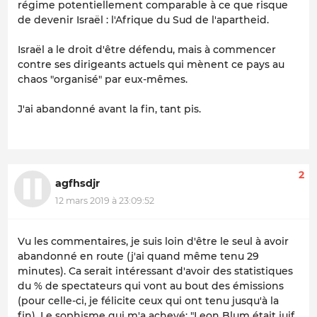
régime potentiellement comparable à ce que risque
de devenir Israël : l'Afrique du Sud de l'apartheid.
Israël a le droit d'être défendu, mais à commencer
contre ses dirigeants actuels qui mènent ce pays au
chaos "organisé" par eux-mêmes.
J'ai abandonné avant la fin, tant pis.
2
agfhsdjr
12 mars 2019 à 23:09:52
Vu les commentaires, je suis loin d'être le seul à avoir
abandonné en route (j'ai quand même tenu 29
minutes). Ca serait intéressant d'avoir des statistiques
du % de spectateurs qui vont au bout des émissions
(pour celle-ci, je félicite ceux qui ont tenu jusqu'à la
fin). Le sophisme qui m'a achevé: "Leon Blum était juif