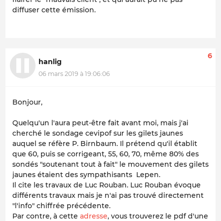
diffuser cette émission.
6
hanlig
06 mars 2019 à 19:06:06
Bonjour,
Quelqu'un l'aura peut-être fait avant moi, mais j'ai
cherché le sondage cevipof sur les gilets jaunes
auquel se réfère P. Birnbaum. Il prétend qu'il établit
que 60, puis se corrigeant, 55, 60, 70, même 80% des
sondés "soutenant tout à fait" le mouvement des gilets
jaunes étaient des sympathisants Lepen.
Il cite les travaux de Luc Rouban. Luc Rouban évoque
différents travaux mais je n'ai pas trouvé directement
"l'info" chiffrée précédente.
Par contre, à cette
adresse
, vous trouverez le pdf d'une