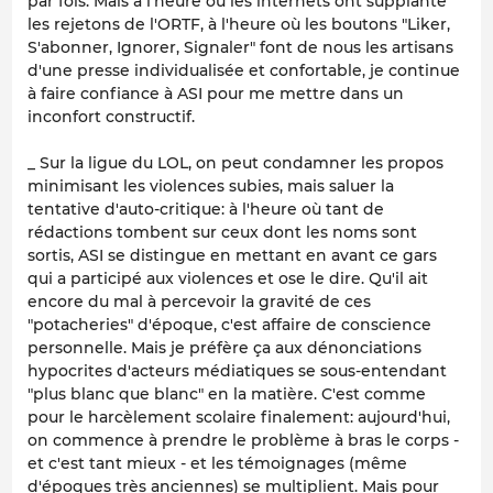
par fois. Mais à l'heure où les internets ont supplanté
les rejetons de l'ORTF, à l'heure où les boutons "Liker,
S'abonner, Ignorer, Signaler" font de nous les artisans
d'une presse individualisée et confortable, je continue
à faire confiance à ASI pour me mettre dans un
inconfort constructif.
_ Sur la ligue du LOL, on peut condamner les propos
minimisant les violences subies, mais saluer la
tentative d'auto-critique: à l'heure où tant de
rédactions tombent sur ceux dont les noms sont
sortis, ASI se distingue en mettant en avant ce gars
qui a participé aux violences et ose le dire. Qu'il ait
encore du mal à percevoir la gravité de ces
"potacheries" d'époque, c'est affaire de conscience
personnelle. Mais je préfère ça aux dénonciations
hypocrites d'acteurs médiatiques se sous-entendant
"plus blanc que blanc" en la matière. C'est comme
pour le harcèlement scolaire finalement: aujourd'hui,
on commence à prendre le problème à bras le corps -
et c'est tant mieux - et les témoignages (même
d'époques très anciennes) se multiplient. Mais pour