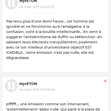
MyrETON
04 mars 2019 à 15:26:03
Pas tenu plus d'une demi heure... cet homme est
ignoble et ne fonctionne qu'à l'amalgame, à la
confusion, voire à la bouillie intellectuelle... En venir à
suggérer l'antisémitisme de Ruffin ou Mélenchon -en
salissant leurs électeurs tranquillement, posément-
avec ce ton mielleux d'universitaire objectif EST
IGNOBLE... Votre émission n'est pas nulle, elle est
dégueulasse.
4
MyrETON
04 mars 2019 à 15:00:46
pffffff.... une émission comme son intervenant,
"potentiellement" assez nulle. Qui parle à la place de