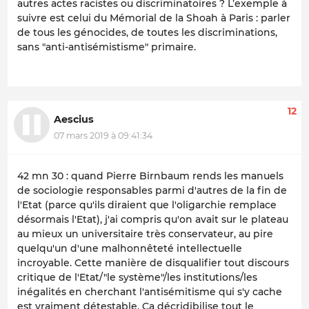
autres actes racistes ou discriminatoires ? L’exemple à
suivre est celui du Mémorial de la Shoah à Paris : parler
de tous les génocides, de toutes les discriminations,
sans "anti-antisémistisme" primaire.
12
Aescius
07 mars 2019 à 09:41:34
42 mn 30 : quand Pierre Birnbaum rends les manuels
de sociologie responsables parmi d'autres de la fin de
l'Etat (parce qu'ils diraient que l'oligarchie remplace
désormais l'Etat), j'ai compris qu'on avait sur le plateau
au mieux un universitaire très conservateur, au pire
quelqu'un d'une malhonnêteté intellectuelle
incroyable. Cette manière de disqualifier tout discours
critique de l'Etat/"le système"/les institutions/les
inégalités en cherchant l'antisémitisme qui s'y cache
est vraiment détestable. Ça décridibilise tout le