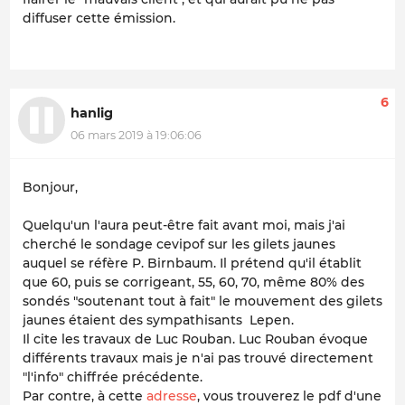
diffuser cette émission.
6
hanlig
06 mars 2019 à 19:06:06
Bonjour,
Quelqu'un l'aura peut-être fait avant moi, mais j'ai
cherché le sondage cevipof sur les gilets jaunes
auquel se réfère P. Birnbaum. Il prétend qu'il établit
que 60, puis se corrigeant, 55, 60, 70, même 80% des
sondés "soutenant tout à fait" le mouvement des gilets
jaunes étaient des sympathisants Lepen.
Il cite les travaux de Luc Rouban. Luc Rouban évoque
différents travaux mais je n'ai pas trouvé directement
"l'info" chiffrée précédente.
Par contre, à cette
adresse
, vous trouverez le pdf d'une