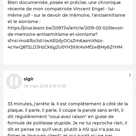
Bien documentée, posée et précise, une chronique
récente de mon compatriote Vincent Engel - lui-
même juif - sur le devoir de mémoire, l'antisémitisme
et le sionisme :
https://plus.lesoir.be/209734/article/2019-03-02/devoir-
de-memoire-antisemitisme-et-sionisme?
sfns=mo&fbclid=IwAR2dyOGsZm6asmXNzx-
4cYwQ872LD3HzCk6g2U0YH3XXrKxMf2wBMy6ZYHM
1
sigir
06 mars 2019 à 19:12:56
33 minutes, j'arrête là. Il est complètement à côté de la
plaque, il parle, il parle, il coupe la parole sans arrêt, il
dit régulièrement "vous avez raison" en guise de
formule de politesse stupide. Je ne lui reproche rien, il
dit et pense ce qu'il veut, plutôt à ASI qui n'a pas su
flairer le "mauvais client", et qui aurait pu ne pas