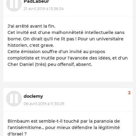
PadLabeur
21 avril 2019 à 13:36:34
J'ai arrêté avant la fin.
Cet invité est d'une malhonnêteté intellectuelle sans
borne. On dirait qu'il ne lit pas ! Pour un universitaire
historien, c'est grave.
Cette émission souffre d'un invité au propos
complotiste et inutile pour l'avancée des idées, et d'un
Cher Daniel (très) peu offensif, absent.
2
doclemy
06 avril 2019 à 11:30:29
Birnbaum est semble-t-il touché par la paranoïa de
l'antisémitisme... pour mieux défendre la légitimité
d'Israel ?