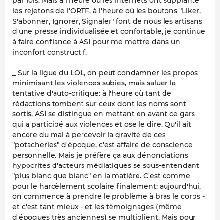
par fois. Mais à l'heure où les internets ont supplanté
les rejetons de l'ORTF, à l'heure où les boutons "Liker,
S'abonner, Ignorer, Signaler" font de nous les artisans
d'une presse individualisée et confortable, je continue
à faire confiance à ASI pour me mettre dans un
inconfort constructif.
_ Sur la ligue du LOL, on peut condamner les propos
minimisant les violences subies, mais saluer la
tentative d'auto-critique: à l'heure où tant de
rédactions tombent sur ceux dont les noms sont
sortis, ASI se distingue en mettant en avant ce gars
qui a participé aux violences et ose le dire. Qu'il ait
encore du mal à percevoir la gravité de ces
"potacheries" d'époque, c'est affaire de conscience
personnelle. Mais je préfère ça aux dénonciations
hypocrites d'acteurs médiatiques se sous-entendant
"plus blanc que blanc" en la matière. C'est comme
pour le harcèlement scolaire finalement: aujourd'hui,
on commence à prendre le problème à bras le corps -
et c'est tant mieux - et les témoignages (même
d'époques très anciennes) se multiplient. Mais pour