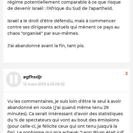
régime potentiellement comparable à ce que risque
de devenir Israël : l'Afrique du Sud de l'apartheid.
Israël a le droit d'être défendu, mais à commencer
contre ses dirigeants actuels qui mènent ce pays au
chaos "organisé" par eux-mêmes.
J'ai abandonné avant la fin, tant pis.
2
agfhsdjr
12 mars 2019 à 23:09:52
Vu les commentaires, je suis loin d'être le seul à avoir
abandonné en route (j'ai quand même tenu 29
minutes). Ca serait intéressant d'avoir des statistiques
du % de spectateurs qui vont au bout des émissions
(pour celle-ci, je félicite ceux qui ont tenu jusqu'à la
fin). Le sophisme qui m'a achevé: "Leon Blum était juif