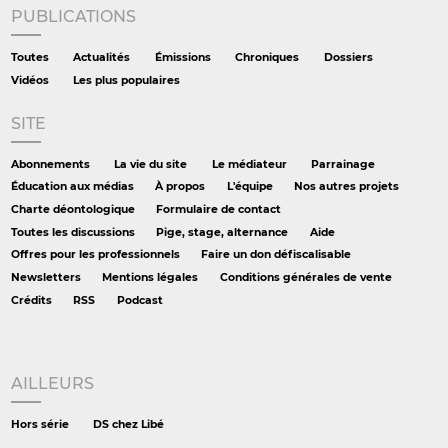
PUBLICATIONS
Toutes
Actualités
Émissions
Chroniques
Dossiers
Vidéos
Les plus populaires
SITE
Abonnements
La vie du site
Le médiateur
Parrainage
Éducation aux médias
À propos
L'équipe
Nos autres projets
Charte déontologique
Formulaire de contact
Toutes les discussions
Pige, stage, alternance
Aide
Offres pour les professionnels
Faire un don défiscalisable
Newsletters
Mentions légales
Conditions générales de vente
Crédits
RSS
Podcast
AILLEURS
Hors série
DS chez Libé