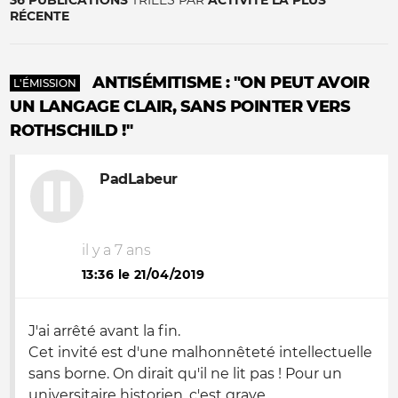
36 PUBLICATIONS
TRIÉES PAR
ACTIVITÉ LA PLUS
RÉCENTE
ANTISÉMITISME : "ON PEUT AVOIR
L'ÉMISSION
UN LANGAGE CLAIR, SANS POINTER VERS
ROTHSCHILD !"
PadLabeur
il y a 7 ans
13:36 le 21/04/2019
J'ai arrêté avant la fin.
Cet invité est d'une malhonnêteté intellectuelle
sans borne. On dirait qu'il ne lit pas ! Pour un
universitaire historien, c'est grave.