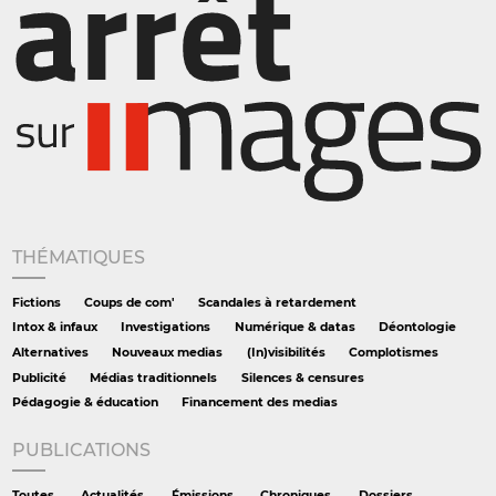
THÉMATIQUES
Fictions
Coups de com'
Scandales à retardement
Intox & infaux
Investigations
Numérique & datas
Déontologie
Alternatives
Nouveaux medias
(In)visibilités
Complotismes
Publicité
Médias traditionnels
Silences & censures
Pédagogie & éducation
Financement des medias
PUBLICATIONS
Toutes
Actualités
Émissions
Chroniques
Dossiers