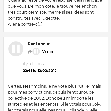
Quant au reste de votre réponse, cela n'engage
que vous. De mon côté, je trouve Mélenchon
très court-termiste, même si ses idées sont
construites avec jugeotte.
Aller à contre-c(...)
PadLabeur
Varlin
il y a 14 ans
22:41 le 12/02/2012
Certes. Néanmoins, je ne vote plus "utilie" mais
pour mes convictions, depuis l'entourloupe
collective de 2002. Donc peu m'importe les
stratégies et les ententes. Si je votais pour Joly,
je voterais pour elle, pas pour Hollande. Si elle