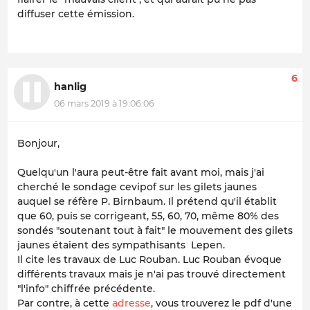
diffuser cette émission.
6
hanlig
06 mars 2019 à 19:06:06
Bonjour,
Quelqu'un l'aura peut-être fait avant moi, mais j'ai
cherché le sondage cevipof sur les gilets jaunes
auquel se réfère P. Birnbaum. Il prétend qu'il établit
que 60, puis se corrigeant, 55, 60, 70, même 80% des
sondés "soutenant tout à fait" le mouvement des gilets
jaunes étaient des sympathisants Lepen.
Il cite les travaux de Luc Rouban. Luc Rouban évoque
différents travaux mais je n'ai pas trouvé directement
"l'info" chiffrée précédente.
Par contre, à cette
adresse
, vous trouverez le pdf d'une