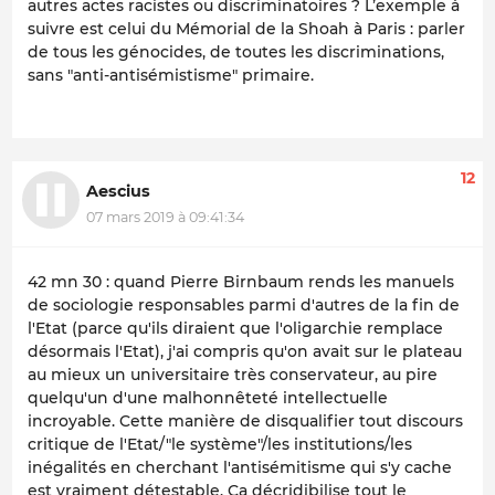
autres actes racistes ou discriminatoires ? L’exemple à
suivre est celui du Mémorial de la Shoah à Paris : parler
de tous les génocides, de toutes les discriminations,
sans "anti-antisémistisme" primaire.
12
Aescius
07 mars 2019 à 09:41:34
42 mn 30 : quand Pierre Birnbaum rends les manuels
de sociologie responsables parmi d'autres de la fin de
l'Etat (parce qu'ils diraient que l'oligarchie remplace
désormais l'Etat), j'ai compris qu'on avait sur le plateau
au mieux un universitaire très conservateur, au pire
quelqu'un d'une malhonnêteté intellectuelle
incroyable. Cette manière de disqualifier tout discours
critique de l'Etat/"le système"/les institutions/les
inégalités en cherchant l'antisémitisme qui s'y cache
est vraiment détestable. Ça décridibilise tout le