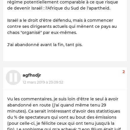
régime potentiellement comparable à ce que risque
de devenir Israël : l'Afrique du Sud de l'apartheid.
Israël a le droit d'être défendu, mais à commencer
contre ses dirigeants actuels qui mènent ce pays au
chaos "organisé" par eux-mêmes.
J'ai abandonné avant la fin, tant pis.
2
agfhsdjr
12 mars 2019 à 23:09:52
Vu les commentaires, je suis loin d'être le seul à avoir
abandonné en route (j'ai quand même tenu 29
minutes). Ca serait intéressant d'avoir des statistiques
du % de spectateurs qui vont au bout des émissions
(pour celle-ci, je félicite ceux qui ont tenu jusqu'à la
fin). Le sophisme qui m'a achevé: "Leon Blum était juif