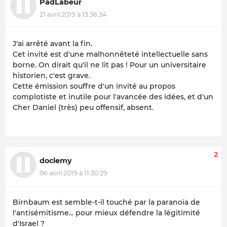
PadLabeur
21 avril 2019 à 13:36:34
J'ai arrêté avant la fin.
Cet invité est d'une malhonnêteté intellectuelle sans
borne. On dirait qu'il ne lit pas ! Pour un universitaire
historien, c'est grave.
Cette émission souffre d'un invité au propos
complotiste et inutile pour l'avancée des idées, et d'un
Cher Daniel (très) peu offensif, absent.
2
doclemy
06 avril 2019 à 11:30:29
Birnbaum est semble-t-il touché par la paranoïa de
l'antisémitisme... pour mieux défendre la légitimité
d'Israel ?