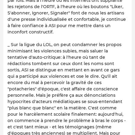
par fois. Mais à l'heure où les internets ont supplanté
les rejetons de l'ORTF, à l'heure où les boutons "Liker,
S'abonner, Ignorer, Signaler" font de nous les artisans
d'une presse individualisée et confortable, je continue
à faire confiance à ASI pour me mettre dans un
inconfort constructif.
_ Sur la ligue du LOL, on peut condamner les propos
minimisant les violences subies, mais saluer la
tentative d'auto-critique: à l'heure où tant de
rédactions tombent sur ceux dont les noms sont
sortis, ASI se distingue en mettant en avant ce gars
qui a participé aux violences et ose le dire. Qu'il ait
encore du mal à percevoir la gravité de ces
"potacheries" d'époque, c'est affaire de conscience
personnelle. Mais je préfère ça aux dénonciations
hypocrites d'acteurs médiatiques se sous-entendant
"plus blanc que blanc" en la matière. C'est comme
pour le harcèlement scolaire finalement: aujourd'hui,
on commence à prendre le problème à bras le corps -
et c'est tant mieux - et les témoignages (même
d'époques très anciennes) se multiplient. Mais pour