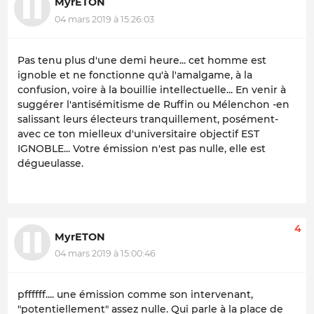
MyrETON
04 mars 2019 à 15:26:03
Pas tenu plus d'une demi heure... cet homme est
ignoble et ne fonctionne qu'à l'amalgame, à la
confusion, voire à la bouillie intellectuelle... En venir à
suggérer l'antisémitisme de Ruffin ou Mélenchon -en
salissant leurs électeurs tranquillement, posément-
avec ce ton mielleux d'universitaire objectif EST
IGNOBLE... Votre émission n'est pas nulle, elle est
dégueulasse.
4
MyrETON
04 mars 2019 à 15:00:46
pffffff.... une émission comme son intervenant,
"potentiellement" assez nulle. Qui parle à la place de