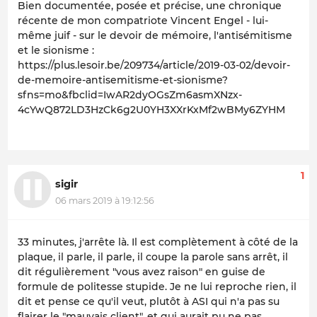
Bien documentée, posée et précise, une chronique
récente de mon compatriote Vincent Engel - lui-
même juif - sur le devoir de mémoire, l'antisémitisme
et le sionisme :
https://plus.lesoir.be/209734/article/2019-03-02/devoir-
de-memoire-antisemitisme-et-sionisme?
sfns=mo&fbclid=IwAR2dyOGsZm6asmXNzx-
4cYwQ872LD3HzCk6g2U0YH3XXrKxMf2wBMy6ZYHM
1
sigir
06 mars 2019 à 19:12:56
33 minutes, j'arrête là. Il est complètement à côté de la
plaque, il parle, il parle, il coupe la parole sans arrêt, il
dit régulièrement "vous avez raison" en guise de
formule de politesse stupide. Je ne lui reproche rien, il
dit et pense ce qu'il veut, plutôt à ASI qui n'a pas su
flairer le "mauvais client", et qui aurait pu ne pas