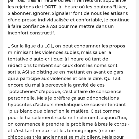
par fois. Mais à l'heure où les internets ont supplanté
les rejetons de l'ORTF, à l'heure où les boutons "Liker,
S'abonner, Ignorer, Signaler" font de nous les artisans
d'une presse individualisée et confortable, je continue
à faire confiance à ASI pour me mettre dans un
inconfort constructif.
_ Sur la ligue du LOL, on peut condamner les propos
minimisant les violences subies, mais saluer la
tentative d'auto-critique: à l'heure où tant de
rédactions tombent sur ceux dont les noms sont
sortis, ASI se distingue en mettant en avant ce gars
qui a participé aux violences et ose le dire. Qu'il ait
encore du mal à percevoir la gravité de ces
"potacheries" d'époque, c'est affaire de conscience
personnelle. Mais je préfère ça aux dénonciations
hypocrites d'acteurs médiatiques se sous-entendant
"plus blanc que blanc" en la matière. C'est comme
pour le harcèlement scolaire finalement: aujourd'hui,
on commence à prendre le problème à bras le corps -
et c'est tant mieux - et les témoignages (même
d'époques très anciennes) se multiplient. Mais pour