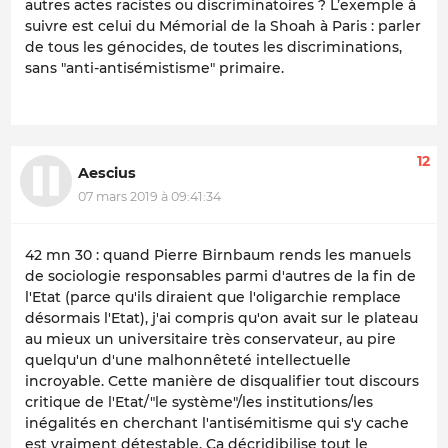
autres actes racistes ou discriminatoires ? L’exemple à
suivre est celui du Mémorial de la Shoah à Paris : parler
de tous les génocides, de toutes les discriminations,
sans "anti-antisémistisme" primaire.
12
Aescius
07 mars 2019 à 09:41:34
42 mn 30 : quand Pierre Birnbaum rends les manuels
de sociologie responsables parmi d'autres de la fin de
l'Etat (parce qu'ils diraient que l'oligarchie remplace
désormais l'Etat), j'ai compris qu'on avait sur le plateau
au mieux un universitaire très conservateur, au pire
quelqu'un d'une malhonnêteté intellectuelle
incroyable. Cette manière de disqualifier tout discours
critique de l'Etat/"le système"/les institutions/les
inégalités en cherchant l'antisémitisme qui s'y cache
est vraiment détestable. Ça décridibilise tout le