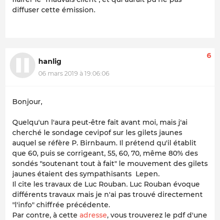
diffuser cette émission.
6
hanlig
06 mars 2019 à 19:06:06
Bonjour,
Quelqu'un l'aura peut-être fait avant moi, mais j'ai
cherché le sondage cevipof sur les gilets jaunes
auquel se réfère P. Birnbaum. Il prétend qu'il établit
que 60, puis se corrigeant, 55, 60, 70, même 80% des
sondés "soutenant tout à fait" le mouvement des gilets
jaunes étaient des sympathisants Lepen.
Il cite les travaux de Luc Rouban. Luc Rouban évoque
différents travaux mais je n'ai pas trouvé directement
"l'info" chiffrée précédente.
Par contre, à cette
adresse
, vous trouverez le pdf d'une