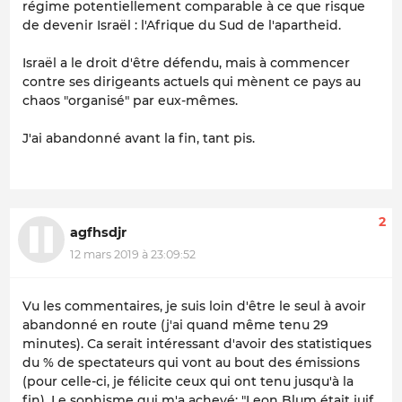
régime potentiellement comparable à ce que risque
de devenir Israël : l'Afrique du Sud de l'apartheid.
Israël a le droit d'être défendu, mais à commencer
contre ses dirigeants actuels qui mènent ce pays au
chaos "organisé" par eux-mêmes.
J'ai abandonné avant la fin, tant pis.
2
agfhsdjr
12 mars 2019 à 23:09:52
Vu les commentaires, je suis loin d'être le seul à avoir
abandonné en route (j'ai quand même tenu 29
minutes). Ca serait intéressant d'avoir des statistiques
du % de spectateurs qui vont au bout des émissions
(pour celle-ci, je félicite ceux qui ont tenu jusqu'à la
fin). Le sophisme qui m'a achevé: "Leon Blum était juif