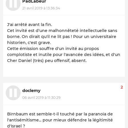
PadLabeur
21 avril 2019 à 13:36:34
J'ai arrêté avant la fin.
Cet invité est d'une malhonnêteté intellectuelle sans
borne. On dirait qu'il ne lit pas ! Pour un universitaire
historien, c'est grave.
Cette émission souffre d'un invité au propos
complotiste et inutile pour l'avancée des idées, et d'un
Cher Daniel (très) peu offensif, absent.
2
doclemy
06 avril 2019 à 11:30:29
Birnbaum est semble-t-il touché par la paranoïa de
l'antisémitisme... pour mieux défendre la légitimité
d'Israel ?