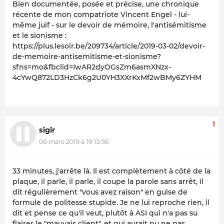
Bien documentée, posée et précise, une chronique
récente de mon compatriote Vincent Engel - lui-
même juif - sur le devoir de mémoire, l'antisémitisme
et le sionisme :
https://plus.lesoir.be/209734/article/2019-03-02/devoir-
de-memoire-antisemitisme-et-sionisme?
sfns=mo&fbclid=IwAR2dyOGsZm6asmXNzx-
4cYwQ872LD3HzCk6g2U0YH3XXrKxMf2wBMy6ZYHM
1
sigir
06 mars 2019 à 19:12:56
33 minutes, j'arrête là. Il est complètement à côté de la
plaque, il parle, il parle, il coupe la parole sans arrêt, il
dit régulièrement "vous avez raison" en guise de
formule de politesse stupide. Je ne lui reproche rien, il
dit et pense ce qu'il veut, plutôt à ASI qui n'a pas su
flairer le "mauvais client", et qui aurait pu ne pas