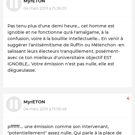
MyrETON
04 mars 2019 à 15:26:03
Pas tenu plus d'une demi heure... cet homme est
ignoble et ne fonctionne qu'à l'amalgame, à la
confusion, voire à la bouillie intellectuelle... En venir à
suggérer l'antisémitisme de Ruffin ou Mélenchon -en
salissant leurs électeurs tranquillement, posément-
avec ce ton mielleux d'universitaire objectif EST
IGNOBLE... Votre émission n'est pas nulle, elle est
dégueulasse.
4
MyrETON
04 mars 2019 à 15:00:46
pffffff.... une émission comme son intervenant,
"potentiellement" assez nulle. Qui parle à la place de