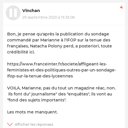
4
Vinchan
29 septembre 2020 à 19:35:06
Bon, je pense qu'après la publication du sondage
commandé par Marianne à l'IFOP sur la tenue des
françaises, Natacha Polony perd, a posteriori, toute
crédibilité ici.
https://www.franceinter.fr/societe/affligeant-les-
feministes-et-des-politiques-outres-par-un-sondage-
ifop-sur-la-tenue-des-lyceennes
VOILA, Marianne, pas du tout un magazine réac, non.
Ils font du" journalisme" des "enquêtes", ils vont au
"fond des sujets importants".
Les mots me manquent.