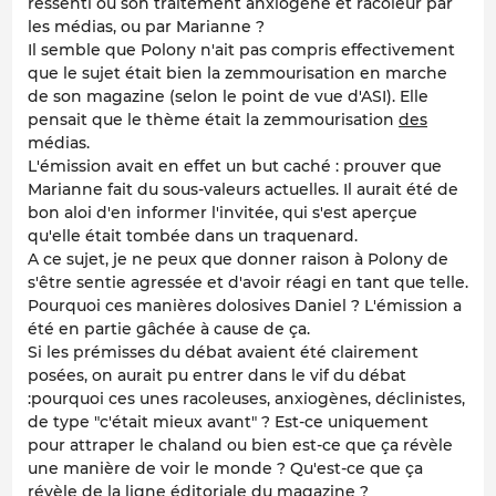
ressenti ou son traitement anxiogène et racoleur par
les médias, ou par Marianne ?
Il semble que Polony n'ait pas compris effectivement
que le sujet était bien la zemmourisation en marche
de son magazine (selon le point de vue d'ASI). Elle
pensait que le thème était la zemmourisation
des
médias.
L'émission avait en effet un but caché : prouver que
Marianne fait du sous-valeurs actuelles. Il aurait été de
bon aloi d'en informer l'invitée, qui s'est aperçue
qu'elle était tombée dans un traquenard.
A ce sujet, je ne peux que donner raison à Polony de
s'être sentie agressée et d'avoir réagi en tant que telle.
Pourquoi ces manières dolosives Daniel ? L'émission a
été en partie gâchée à cause de ça.
Si les prémisses du débat avaient été clairement
posées, on aurait pu entrer dans le vif du débat
:pourquoi ces unes racoleuses, anxiogènes, déclinistes,
de type "c'était mieux avant" ? Est-ce uniquement
pour attraper le chaland ou bien est-ce que ça révèle
une manière de voir le monde ? Qu'est-ce que ça
révèle de la ligne éditoriale du magazine ?