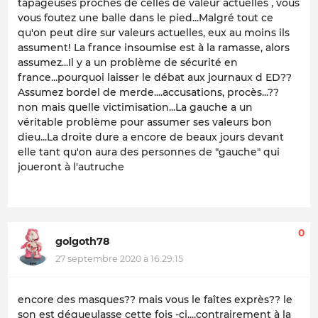
tapageuses proches de celles de valeur actuelles , vous
vous foutez une balle dans le pied...Malgré tout ce
qu'on peut dire sur valeurs actuelles, eux au moins ils
assument! La france insoumise est à la ramasse, alors
assumez...Il y a un problème de sécurité en
france...pourquoi laisser le débat aux journaux d ED??
Assumez bordel de merde....accusations, procès...??
non mais quelle victimisation...La gauche a un
véritable problème pour assumer ses valeurs bon
dieu...La droite dure a encore de beaux jours devant
elle tant qu'on aura des personnes de "gauche" qui
joueront à l'autruche
0
golgoth78
27 septembre 2020 à 16:29:15
encore des masques?? mais vous le faîtes exprès?? le
son est dégueulasse cette fois -ci....contrairement à la