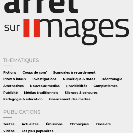
THÉMATIQUES
Fictions
Coups de com'
Scandales à retardement
Intox & infaux
Investigations
Numérique & datas
Déontologie
Alternatives
Nouveaux medias
(In)visibilités
Complotismes
Publicité
Médias traditionnels
Silences & censures
Pédagogie & éducation
Financement des medias
PUBLICATIONS
Toutes
Actualités
Émissions
Chroniques
Dossiers
Vidéos
Les plus populaires