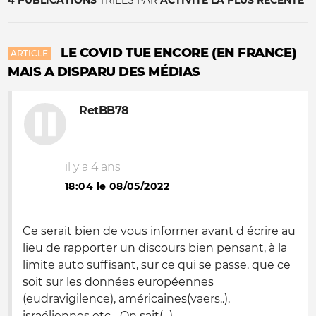
4 PUBLICATIONS
TRIÉES PAR
ACTIVITÉ LA PLUS RÉCENTE
LE COVID TUE ENCORE (EN FRANCE)
ARTICLE
MAIS A DISPARU DES MÉDIAS
RetBB78
il y a 4 ans
18:04 le 08/05/2022
Ce serait bien de vous informer avant d écrire au
lieu de rapporter un discours bien pensant, à la
limite auto suffisant, sur ce qui se passe. que ce
soit sur les données européennes
(eudravigilence), américaines(vaers..),
israéliennes etc... On sait(...)