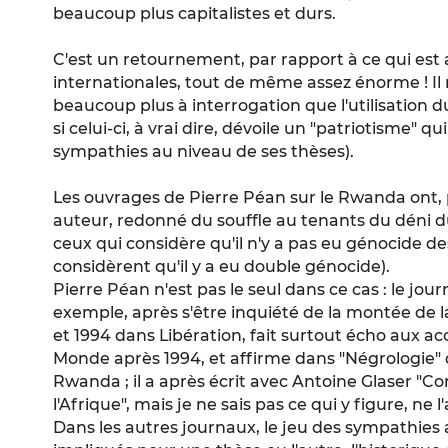
beaucoup plus capitalistes et durs.
C'est un retournement, par rapport à ce qui est a
internationales, tout de même assez énorme ! I
beaucoup plus à interrogation que l'utilisatio
si celui-ci, à vrai dire, dévoile un "patriotisme" q
sympathies au niveau de ses thèses).
Les ouvrages de Pierre Péan sur le Rwanda ont, pa
auteur, redonné du souffle au tenants du déni du 
ceux qui considère qu'il n'y a pas eu génocide des
considèrent qu'il y a eu double génocide).
Pierre Péan n'est pas le seul dans ce cas : le jou
exemple, après s'être inquiété de la montée de 
et 1994 dans Libération, fait surtout écho aux ac
Monde après 1994, et affirme dans "Négrologie" 
Rwanda ; il a après écrit avec Antoine Glaser "
l'Afrique", mais je ne sais pas ce qui y figure, ne l
Dans les autres journaux, le jeu des sympathies a