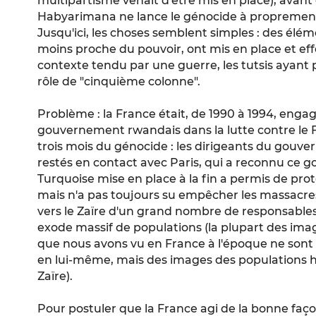
multipartisme venait d'être mis en place), avant
Habyarimana ne lance le génocide à proprement
Jusqu'ici, les choses semblent simples : des élé
moins proche du pouvoir, ont mis en place et e
contexte tendu par une guerre, les tutsis ayant p
rôle de "cinquième colonne".
Problème : la France était, de 1990 à 1994, enga
gouvernement rwandais dans la lutte contre le
trois mois du génocide
: les dirigeants du gouv
restés en contact avec Paris, qui a reconnu ce g
Turquoise mise en place à la fin a permis de pr
mais n'a pas toujours su empêcher les massacres 
vers le Zaïre d'un grand nombre de responsables
exode massif de populations (la plupart des im
que nous avons vu en France à l'époque ne son
en lui-même, mais des images des populations h
Zaïre).
Pour postuler que la France agi de la bonne façon,