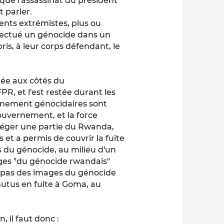
 que l'assassinat du président
 parler.
ments extrémistes, plus ou
ffectué un génocide dans un
ris, à leur corps défendant, le
gée aux côtés du
 FPR,
et l'est restée durant les
ernement génocidaires sont
ouvernement, et la force
otéger une partie du Rwanda,
et a permis de couvrir la fuite
 du génocide, au milieu d'un
ages "du génocide rwandais"
t pas des images du génocide
utus en fuite à Goma, au
 il faut donc :