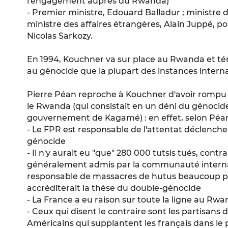
l'engagement auprès du Rwanda)
- Premier ministre, Edouard Balladur ; ministre d
ministre des affaires étrangères, Alain Juppé, 
Nicolas Sarkozy.
En 1994, Kouchner va sur place au Rwanda et t
au génocide que la plupart des instances interna
Pierre Péan reproche à Kouchner d'avoir rompu 
le Rwanda (qui consistait en un déni du génocide
gouvernement de Kagamé) : en effet, selon Péa
- Le FPR est responsable de l'attentat déclench
génocide
- Il n'y aurait eu "que" 280 000 tutsis tués, cont
généralement admis par la communauté internati
responsable de massacres de hutus beaucoup pl
accréditerait la thèse du double-génocide
- La France a eu raison sur toute la ligne au Rw
- Ceux qui disent le contraire sont les partisans 
Américains qui supplantent les français dans le p